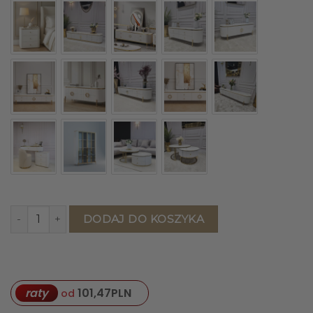
ilość KONSOLA Anne biała, ryflowana, złote błyszczące e
DODAJ DO KOSZYKA
raty
101,47
PLN
od