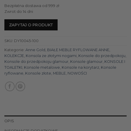
Bezpłatna dostawa od 999 zł
Zwrot do 14 dni
ZAPYTAJ O PRODUKT
SKU:
DY10045-100
Kategorie:
Anne Gold
,
BIAŁE MEBLE RYFLOWANE ANNE
,
KOLEKCJE
,
Konsola ze złotymi nogami
,
Konsole do przedpokoju
,
Konsole do przedpokoju glamour
,
Konsole glamour
,
KONSOLE I
TOALETKI
,
Konsole metalowe
,
Konsole na korytarz
,
Konsole
ryflowane
,
Konsole złote
,
MEBLE
,
NOWOŚCI
OPIS
INFORMACJE DODATKOWE