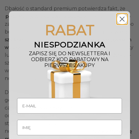
Dbałość o standard premium potwierdza fakt, że
całego mebla, co
płyta MDF jest lakierowana dookoła
zapewnia nieskazitelną estetykę również od tyłu i po
RABAT
bokach. Konsola została wyposażona w
praktyczną
, której wnętrze wyłożono
szufladę
miękkim, gładkim
NIESPODZIANKA
– to idealne miejsce na klucze, dokumenty
welurem
ZAPISZ SIĘ DO NEWSLETTERA I
lub biżuterię. Mebel jest niemal
–
gotowy do użytku
ODBIERZ KOD RABATOWY NA
szanujemy Twój czas, dlatego konstrukcja nie
PIERWSZE ZAKUPY
wymaga składania: wystarczy jedynie przykręcić
nóżki, uchwyt oraz nałożyć blat.
Dzięki swojej neutralnej kolorystyce i
geometrycznym zdobieniom, kolekcja ANNE jest
całkowicie
. Konsola świetnie
ponadczasowa
odnajdzie się w przedpokoju, salonie lub jako
stylowa toaletka w sypialni, pasując do aranżacji
nowoczesnych i klasycznych. Stale
rozwijamy tę linię
, aby umożliwić Ci stworzenie harmonijnego i