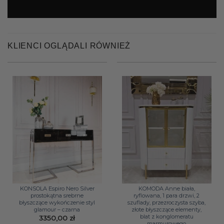
KLIENCI OGLĄDALI RÓWNIEŻ
KONSOLA Espiro Nero Silver
KOMODA Anne biała,
prostokątna srebrne
ryflowana, 1 para drzwi, 2
błyszczące wykończenie styl
szuflady, przezroczysta szyba,
glamour – czarna
złote błyszczące elementy,
blat z konglomeratu
3350,00
zł
marmurowego