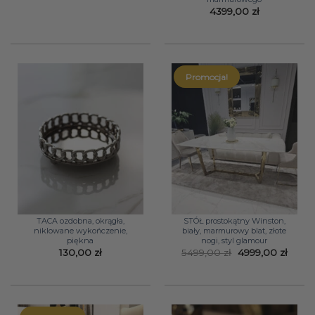
4399,00
zł
Promocja!
TACA ozdobna, okrągła,
STÓŁ prostokątny Winston,
niklowane wykończenie,
biały, marmurowy blat, złote
piękna
nogi, styl glamour
Pierwotna
Aktua
130,00
zł
5499,00
zł
4999,00
zł
cena
cena
wynosiła:
wynos
5499,00 zł.
4999,0