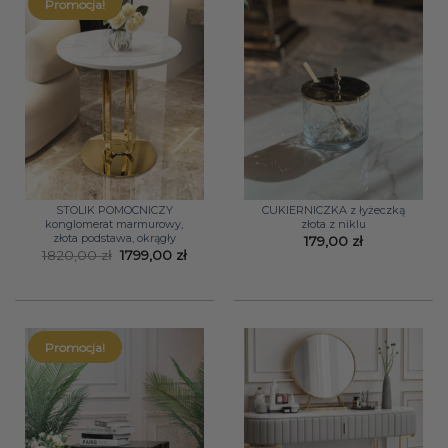
Promocja!
STOLIK POMOCNICZY
CUKIERNICZKA z łyżeczką
konglomerat marmurowy,
złota z niklu
złota podstawa, okrągły
179,00
zł
Pierwotna
Aktualna
1820,00
zł
1799,00
zł
cena
cena
wynosiła:
wynosi:
1820,00 zł.
1799,00 zł.
Promocja!