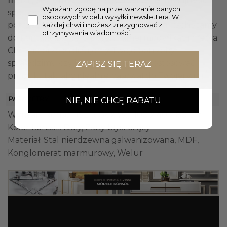
mebli
Wyrażam zgodę na przetwarzanie danych
spójnego wystroju w całym domu. Jeśli
osobowych w celu wysyłki newslettera. W
potrzebujesz unikatowego rozwiązania, zachęcamy
każdej chwili możesz zrezygnować z
otrzymywania wiadomości.
do kontaktu w celu potencjalnej modyfikacji mebla.
Chętnie przeanalizujemy Twoje potrzeby i
sprawdzimy, czy jesteśmy w stanie dostosować
ZAPISZ SIĘ TERAZ
produkt tak, aby idealnie pasował do Twojej wizji.
PARAMETRY
NIE, NIE CHCĘ RABATU
Wymiary konsoli (Sz. x Gł. x W.): 100 x 40 x 80 cm
Kolor konsoli: Biały, Złoty błyszczący
Materiał: Stal nierdzewna galwanizowana, MDF,
Konglomerat marmurowy, Welur