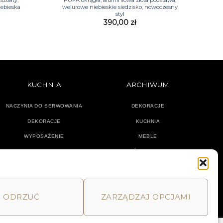
iebieska
welurowe niebieskie siedzisko, nowoczesny
styl
390,00
zł
KUCHNIA
ARCHIWUM
NACZYNIA DO SERWOWANIA
DEKORACJE
DEKORACJE
KUCHNIA
WYPOSAŻENIE
MEBLE
OŚWIETLENIE
ODRZUĆ
ZARZĄDZAJ OPCJAMI