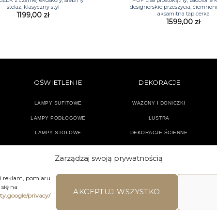
stelaż, klasyczny styl
designerskie przeszycia, ciemnon
aksamitna tapicerka
1199,00
zł
1599,00
zł
OŚWIETLENIE
DEKORACJE
LAMPY SUFITOWE
WAZONY I DONICZKI
LAMPY PODŁOGOWE
LUSTRA
LAMPY STOŁOWE
DEKORACJE ŚCIENNE
KINKIETY
AKCESORIA ŁAZIENKOWE
Zarządzaj swoją prywatnością
TEKSTYLIA
DODATKI
 i reklam, pomiaru
się na
AKCEPTUJ WSZYSTKO
ety.google/privacy/