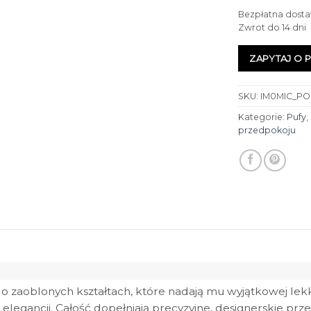
Bezpłatna dosta
Zwrot do 14 dni
ZAPYTAJ O 
SKU:
IM0MIC_POU
Kategorie:
Pufy
,
przedpokoju
o zaoblonych kształtach, które nadają mu wyjątkowej lekko
legancji. Całość dopełniają precyzyjne, designerskie przes