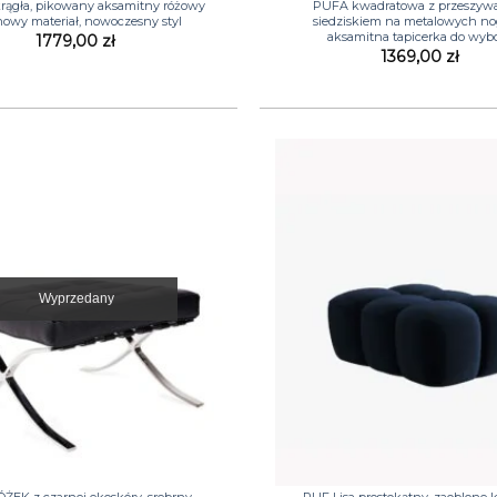
rągła, pikowany aksamitny różowy
PUFA kwadratowa z przeszy
nowy materiał, nowoczesny styl
siedziskiem na metalowych no
aksamitna tapicerka do wyb
1779,00
zł
1369,00
zł
Wyprzedany
+
EK z czarnej ekoskóry, srebrny
PUF Lisa prostokątny, zaoblone ks