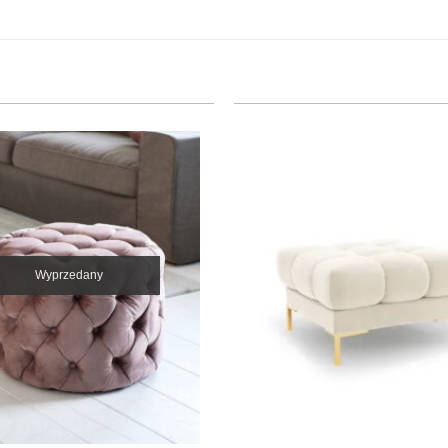
Wyprzedany
+