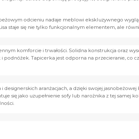
obeżowym odcieniu nadaje meblowi ekskluzywnego wyglądu
f Lisa staje się nie tylko funkcjonalnym elementem, ale rów
ennym komforcie i trwałości. Solidna konstrukcja oraz wy
 i podnóżek. Tapicerka jest odporna na przecieranie, co c
 designerskich aranżacjach, a dzięki swojej jasnobeżowej
e się jako uzupełnienie sofy lub narożnika z tej samej kolek
ności.