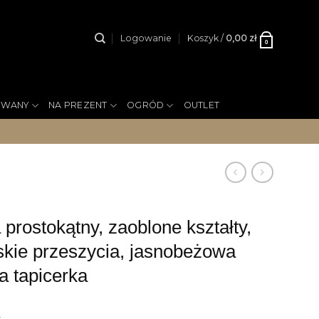
Logowanie
Koszyk /
0,00
zł
0
YWANY
NA PREZENT
OGRÓD
OUTLET
prostokątny, zaoblone kształty,
skie przeszycia, jasnobeżowa
a tapicerka
ł