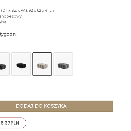
Dł. x Sz. x W.): 92 x 62 x 41 cm
Jasnobeżowy
nina
tygodni
 prostokątny, zaoblone kształty, designerskie przeszycia, jasno
DODAJ DO KOSZYKA
46,37
PLN