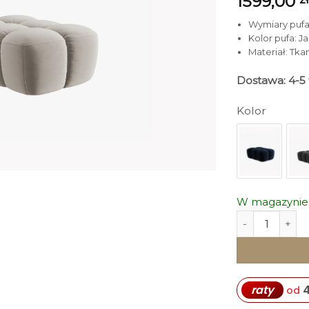
1599,00
Wymiary pufa (
Kolor pufa: 
Materiał: Tka
Dostawa: 4-5 
Kolor
W magazynie
ilość PUF Lisa
raty
od