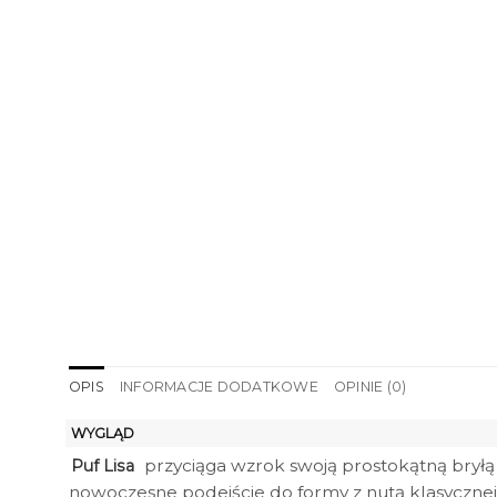
OPIS
INFORMACJE DODATKOWE
OPINIE (0)
WYGLĄD
przyciąga wzrok swoją prostokątną bryłą 
Puf Lisa
nowoczesne podejście do formy z nutą klasycznej e