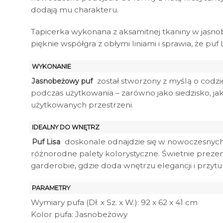
dodają mu charakteru.
Tapicerka wykonana z aksamitnej tkaniny w jasn
pięknie współgra z obłymi liniami i sprawia, że pu
WYKONANIE
został stworzony z myślą o codzi
Jasnobeżowy puf
podczas użytkowania – zarówno jako siedzisko, jak
użytkowanych przestrzeni.
IDEALNY DO WNĘTRZ
doskonale odnajdzie się w nowoczesnych i
Puf Lisa
różnorodne palety kolorystyczne. Świetnie prezentuj
garderobie, gdzie doda wnętrzu elegancji i przytul
PARAMETRY
Wymiary pufa (Dł. x Sz. x W.): 92 x 62 x 41 cm
Kolor pufa: Jasnobeżowy