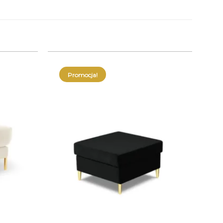
Promocja!
+