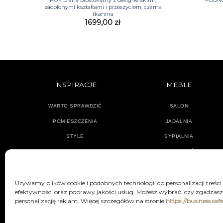
zaoblonymi kształtami i przeszyciem, czarna
tkanina
1699,00
zł
INSPIRACJE
MEBLE
WARTO SPRAWDZIĆ
SALON
POMIESZCZENIA
JADALNIA
STYLE
SYPIALNIA
PRZEDPOKÓJ
Używamy plików cookie i podobnych technologii do personalizacji treści
efektywności oraz poprawy jakości usług. Możesz wybrać, czy zgadzasz 
personalizację reklam. Więcej szczegółów na stronie
https://business.saf