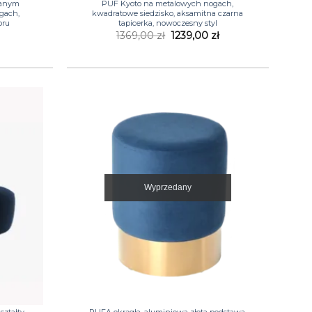
wanym
PUF Kyoto na metalowych nogach,
gach,
kwadratowe siedzisko, aksamitna czarna
oru
tapicerka, nowoczesny styl
Pierwotna
Aktualna
1369,00
zł
1239,00
zł
cena
cena
wynosiła:
wynosi:
1369,00 zł.
1239,00 zł.
Wyprzedany
+
ztałty,
PUFA okrągła, aluminiowa złota podstawa,