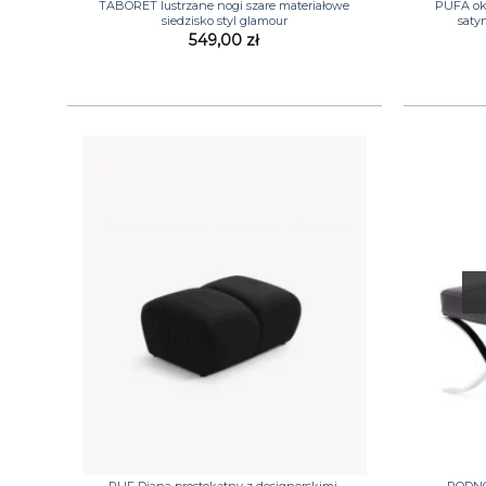
TABORET lustrzane nogi szare materiałowe
PUFA ok
siedzisko styl glamour
saty
549,00
zł
+
+
PUF Diana prostokątny z designerskimi,
PODNÓŻ