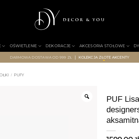
E
OŚWIETLENIE
DEKORACJE
AKCESORIA STOŁOWE
D
|
DARMOWA DOSTAWA OD 999 ZŁ
KOLEKCJA ZŁOTE AKCENTY
OŁKI
PUFY
/
PUF Lisa 
designer
aksamitn
z