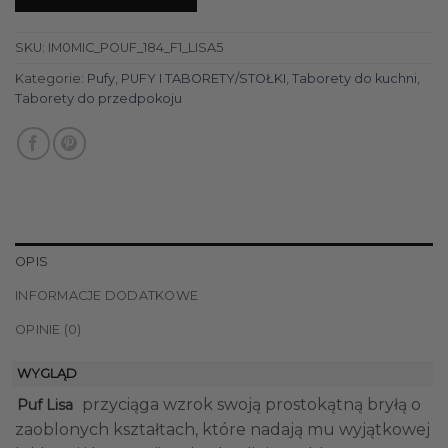
SKU:
IM0MIC_POUF_184_F1_LISA5
Kategorie:
Pufy
,
PUFY I TABORETY/STOŁKI
,
Taborety do kuchni
,
Taborety do przedpokoju
OPIS
INFORMACJE DODATKOWE
OPINIE (0)
WYGLĄD
przyciąga wzrok swoją prostokątną bryłą o
Puf Lisa
zaoblonych kształtach, które nadają mu wyjątkowej