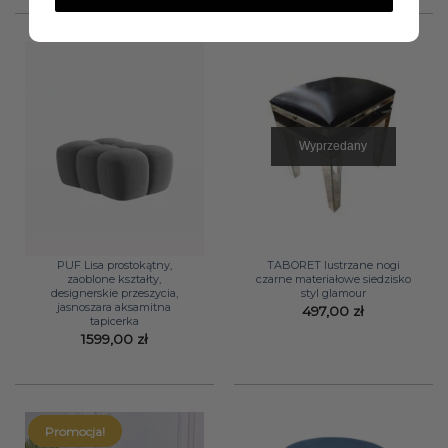
1369,00 zł.
1239,00 zł.
Wyprzedany
PUF Lisa prostokątny,
TABORET lustrzane nogi
zaoblone kształty,
czarne materiałowe siedzisko
designerskie przeszycia,
styl glamour
jasnoszara aksamitna
497,00
zł
tapicerka
1599,00
zł
Promocja!