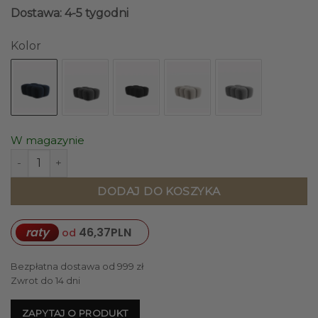
Dostawa: 4-5 tygodni
Kolor
W magazynie
ilość PUF Lisa prostokątny, zaoblone kształty, designerski
DODAJ DO KOSZYKA
raty
46,37
PLN
od
Bezpłatna dostawa od 999 zł
Zwrot do 14 dni
ZAPYTAJ O PRODUKT