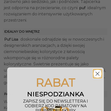
zarówno jako siedzisko, jak i podnóżek. Tapicerka
jest odporna na przecieranie, co czyni
idealnym
puf
rozwiązaniem do intensywnie użytkowanych
przestrzeni.
IDEALNY DO WNĘTRZ
doskonale odnajdzie się w nowoczesnych i
Puf Lisa
designerskich aranżacjach, a dzięki swojej
ciemnoniebieskiej kolorystyce z łatwością
wkomponuje się w różnorodne palety
kolorystyczne. Świetnie prezentuje się jako
uzupełnienie sofy lub narożnika z tej samej kolekcji,
ale również solo – w salonie, sypialni czy garderobie,
RABAT
gdzie doda wnętrzu elegancji i przytulności.
NIESPODZIANKA
PARAMETRY
ZAPISZ SIĘ DO NEWSLETTERA I
Wymiary pufa (Dł. x Sz. x W.): 92 x 62 x 41 cm
ODBIERZ KOD RABATOWY NA
Kolor pufa: Ciemnoniebieski
PIERWSZE ZAKUPY