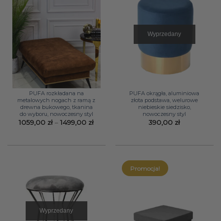
Wyprzedany
PUFA rozkładana na
PUFA okrągła, aluminiowa
metalowych nogach z ramą z
złota podstawa, welurowe
drewna bukowego, tkanina
niebieskie siedzisko,
do wyboru, nowoczesny styl
nowoczesny styl
Zakres
1059,00
zł
–
1499,00
zł
390,00
zł
cen:
od
1059,00 zł
do
1499,00 zł
Promocja!
Wyprzedany