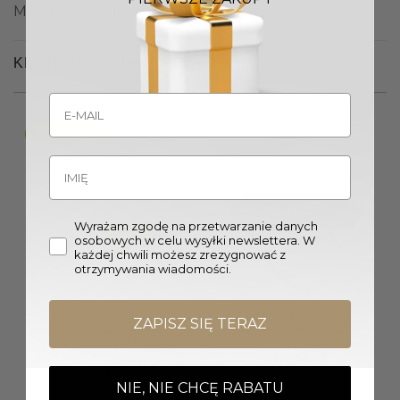
Materiał: Tkanina
KLIENCI OGLĄDALI RÓWNIEŻ
Promocja!
Wyprzedany
Wyrażam zgodę na przetwarzanie danych
osobowych w celu wysyłki newslettera. W
każdej chwili możesz zrezygnować z
otrzymywania wiadomości.
PUF Kyoto na metalowych
PODNÓŻEK z czarnej
ZAPISZ SIĘ TERAZ
nogach, kwadratowe
ekoskóry, srebrny stelaż,
siedzisko, aksamitna beżowa
klasyczny styl
tapicerka, nowoczesny styl
1199,00
zł
Pierwotna
Aktualna
1369,00
zł
1239,00
zł
cena
cena
NIE, NIE CHCĘ RABATU
wynosiła:
wynosi: