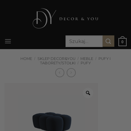
Przewiń
do
zawartości
Szukaj:
0
HOME
/
SKLEP DECOR&YOU
/
MEBLE
/
PUFY I
TABORETY/STOŁKI
/
PUFY