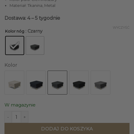
1369,00 zł.
1239,00 zł.
Materiał: Tkanina, Metal
Dosta
wa: 4 – 5 tygodnie
WYCZYŚĆ
: Czarny
Kolor nóg
Kolor
W magazynie
ilość PUF Kyoto na metalowych nogach, kwadratowe siedzis
DODAJ DO KOSZYKA