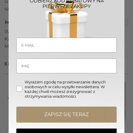
ODBIERZ KOD RABATOWY NA
uzupełnienie sof z tej samej kolekcji lub jako
PIERWSZE ZAKUPY
samodzielny akcent.
PARAMETRY
Wymiary pufa (Dł. x Sz. x W.) 70 x 70 x 45 cm
Kolor pufa: Ciemnoszary
Materiał: Tkanina, Metal
KLIENCI OGLĄDALI RÓWNIEŻ
Wyrażam zgodę na przetwarzanie danych
osobowych w celu wysyłki newslettera. W
każdej chwili możesz zrezygnować z
otrzymywania wiadomości.
ZAPISZ SIĘ TERAZ