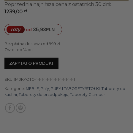
Poprzednia najniższa cena z ostatnich 30 dni:
zł
1239,00
.
raty
35,93
PLN
od
Bezpłatna dostawa od 999 zł
Zwrot do 14 dni
ZAPYTAJ O PRODUKT
SKU:
IM0KYOTO-1-1-1-1-1-1-1-1-1-1-1-1-1-1-1
Kategorie:
MEBLE
,
Pufy
,
PUFY I TABORETY/STOŁKI
,
Taborety do
kuchni
,
Taborety do przedpokoju
,
Taborety Glamour