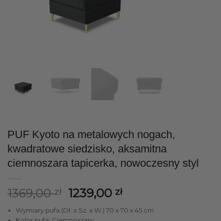
PUF Kyoto na metalowych nogach,
kwadratowe siedzisko, aksamitna
ciemnoszara tapicerka, nowoczesny styl
Pierwotna
Aktualna
1369,00
1239,00
zł
zł
cena
cena
Wymiary pufa (Dł. x Sz. x W.) 70 x 70 x 45 cm
wynosiła:
wynosi:
Kolor pufa: Ciemnoszary