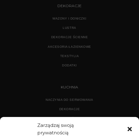
DEKORACJE
WAZONY I DONICZKI
LUSTRA
DEKORACJE ŚCIENNE
AKCESORIA ŁAZIENKOWE
TEKSTYLIA
DODATKI
KUCHNIA
NACZYNIA DO SERWOWANIA
DEKORACJE
WYPOSAŻENIE
Zarządzaj swoją
prywatnością