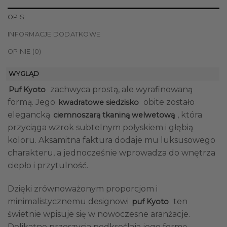
OPIS
INFORMACJE DODATKOWE
OPINIE (0)
WYGLĄD
zachwyca prostą, ale wyrafinowaną
Puf Kyoto
formą. Jego
obite zostało
kwadratowe siedzisko
elegancką
, która
ciemnoszarą tkaniną welwetową
przyciąga wzrok subtelnym połyskiem i głębią
koloru. Aksamitna faktura dodaje mu luksusowego
charakteru, a jednocześnie wprowadza do wnętrza
ciepło i przytulność.
Dzięki zrównoważonym proporcjom i
minimalistycznemu designowi
ten
puf Kyoto
świetnie wpisuje się w nowoczesne aranżacje.
Delikatne przeszycia podkreślają jego formę,