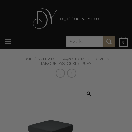
Przewiń
do
zawartości
Szukaj:
0
HOME
/
SKLEP DECOR&YOU
/
MEBLE
/
PUFY I
TABORETY/STOŁKI
/
PUFY