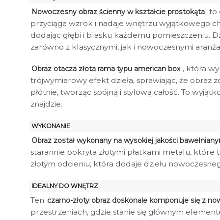
to 
Nowoczesny obraz ścienny w kształcie prostokąta
przyciąga wzrok i nadaje wnętrzu wyjątkowego cha
dodając głębi i blasku każdemu pomieszczeniu. Dz
zarówno z klasycznymi, jak i nowoczesnymi aranża
, która w
Obraz otacza złota rama typu american box
trójwymiarowy efekt dzieła, sprawiając, że obraz
płótnie, tworząc spójną i stylową całość. To wyjąt
znajdzie.
WYKONANIE
Obraz został wykonany na wysokiej jakości bawełniany
starannie pokryta złotymi płatkami metalu, które
złotym odcieniu, która dodaje dziełu nowoczesne
IDEALNY DO WNĘTRZ
Ten
czarno-złoty obraz doskonale komponuje się z n
przestrzeniach, gdzie stanie się głównym eleme