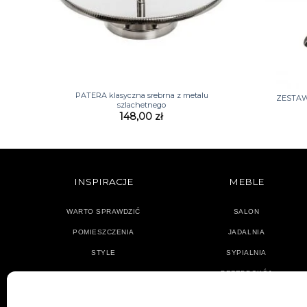
+
+
PATERA klasyczna srebrna z metalu
ZESTAW 
szlachetnego
148,00
zł
INSPIRACJE
MEBLE
WARTO SPRAWDZIĆ
SALON
POMIESZCZENIA
JADALNIA
STYLE
SYPIALNIA
PRZEDPOKÓJ