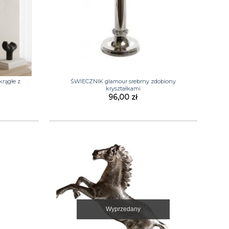
+
rągłe z
ŚWIECZNIK glamour srebrny zdobiony
kryształkami
96,00
zł
Wyprzedany