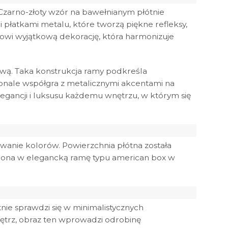
 Czarno-złoty wzór na bawełnianym płótnie
płatkami metalu, które tworzą piękne refleksy,
nowi wyjątkową dekorację, która harmonizuje
awą. Taka konstrukcja ramy podkreśla
skonale współgra z metalicznymi akcentami na
 elegancji i luksusu każdemu wnętrzu, w którym się
wanie kolorów. Powierzchnia płótna została
rawiona w elegancką ramę typu american box w
etnie sprawdzi się w minimalistycznych
ętrz, obraz ten wprowadzi odrobinę