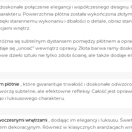
doskonałe połączenie elegancji i współczesnego designu.
rakteru. Powierzchnia płótna została wykończona złotymi 
ięki starannemu wykonaniu i dbałości o detale, obraz sta
cjami wnętrz.
yróżnia się subtelnym dystansem pomiędzy płótnem a opr
 zdaje się „unosić” wewnątrz oprawy. Złota barwa ramy do
kowe dzieło sztuki nie tylko zdobi ścianę, ale także dodaje
, które gwarantuje trwałość i doskonałe odwzoro
m płótnie
 tworzą subtelne, ale efektowne refleksy. Całość jest op
go i luksusowego charakteru.
, dodając im elegancji i luksusu. Świ
owoczesnymi wnętrzami
ntem dekoracyjnym. Również w klasycznych aranżacjach wn