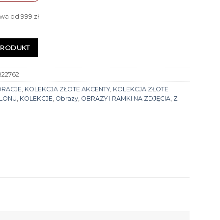
wa od 999 zł
PRODUKT
22762
ORACJE
,
KOLEKCJA ZŁOTE AKCENTY
,
KOLEKCJA ZŁOTE
ALONU
,
KOLEKCJE
,
Obrazy
,
OBRAZY I RAMKI NA ZDJĘCIA
,
Z