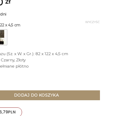
0
zł
 dni
WYCZYŚĆ
 122 x 4,5 cm
 (Sz. x W. x Gr.): 82 x 122 x 4,5 cm
 Czarny, Złoty
ełniane płótno
ienny, prostokątny, duży, czarno-złoty nowoczesny wzór na płót
DODAJ DO KOSZYKA
6,79
PLN