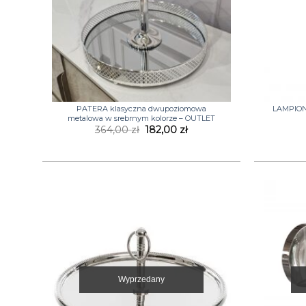
+
+
PATERA klasyczna dwupoziomowa
LAMPION 
metalowa w srebrnym kolorze – OUTLET
Pierwotna
Aktualna
364,00
zł
182,00
zł
cena
cena
wynosiła:
wynosi:
364,00 zł.
182,00 zł.
Wyprzedany