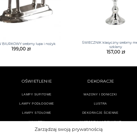
+
ŚWIECZNIK klasyczny srebrny me
BIURKOWY srebrny lupa i nożyk
szklany
199,00
zł
157,00
zł
OŚWIETLENIE
DEKORACJE
LAMPY SUFITOWE
WAZONY I DONICZKI
LAMPY PODŁOGOWE
LUSTRA
LAMPY STOŁOWE
DEKORACJE ŚCIENNE
KINKIETY
AKCESORIA ŁAZIENKOWE
Zarządzaj swoją prywatnością
TEKSTYLIA