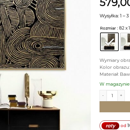
579,0
Wysyłka: 1 – 3
: 82 x
Rozmiar
Wymiary obrazu
Kolor obrazu:
Materiał: Baw
W magazynie
ilość OBRAZ śc
1
raty
od