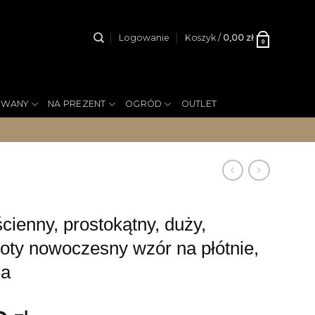
Logowanie
Koszyk /
0,00
zł
0
YWANY
NA PREZENT
OGRÓD
OUTLET
ienny, prostokątny, duży,
łoty nowoczesny wzór na płótnie,
ma