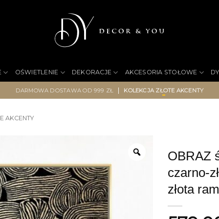
E
OŚWIETLENIE
DEKORACJE
AKCESORIA STOŁOWE
D
|
DARMOWA DOSTAWA OD 999 ZŁ
KOLEKCJA ZŁOTE AKCENTY
E AKCENTY
OBRAZ śc
czarno-z
złota ra