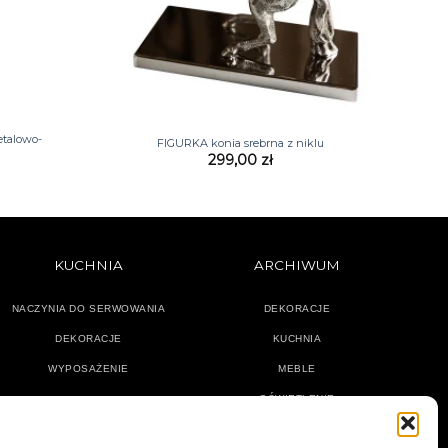
+
talowo-
FIGURKA konia srebrna z niklu
299,00
zł
KUCHNIA
ARCHIWUM
NACZYNIA DO SERWOWANIA
DEKORACJE
DEKORACJE
KUCHNIA
WYPOSAŻENIE
MEBLE
OŚWIETLENIE