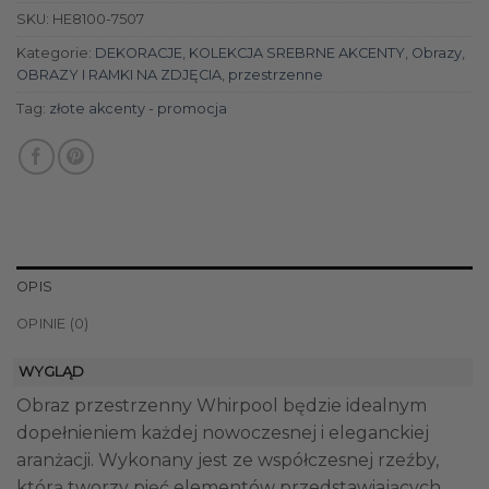
SKU:
HE8100-7507
Kategorie:
DEKORACJE
,
KOLEKCJA SREBRNE AKCENTY
,
Obrazy
,
OBRAZY I RAMKI NA ZDJĘCIA
,
przestrzenne
Tag:
złote akcenty - promocja
OPIS
OPINIE (0)
WYGLĄD
Obraz przestrzenny Whirpool będzie idealnym
dopełnieniem każdej nowoczesnej i eleganckiej
aranżacji. Wykonany jest ze współczesnej rzeźby,
którą tworzy pięć elementów przedstawiających