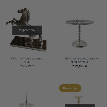
158,00 
Wyprzedany
FIGURKA konia srebrna z
PATERA metalowo-szklana w
niklu
stylu glamour
299,00
zł
230,00
zł
Promocja!