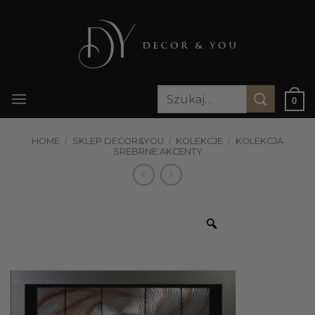
Przewiń
do
zawartości
Szukaj:
0
HOME
/
SKLEP DECOR&YOU
/
KOLEKCJE
/
KOLEKCJA
SREBRNE AKCENTY