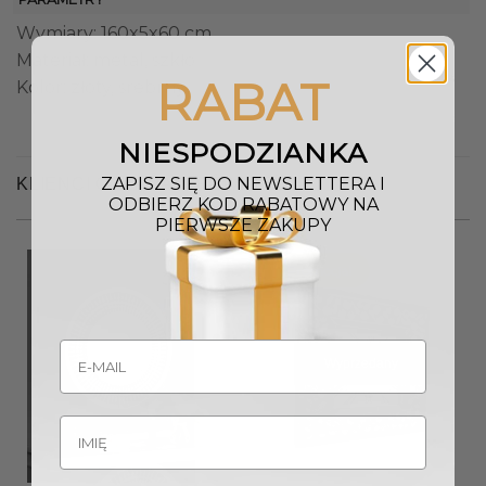
Wymiary: 160x5x60 cm
Materiał: metal, szkło
RABAT
Kolor: złoty, srebrny
NIESPODZIANKA
ZAPISZ SIĘ DO NEWSLETTERA I
KLIENCI OGLĄDALI RÓWNIEŻ
ODBIERZ KOD RABATOWY NA
PIERWSZE ZAKUPY
Promocja!
Wyprzedany