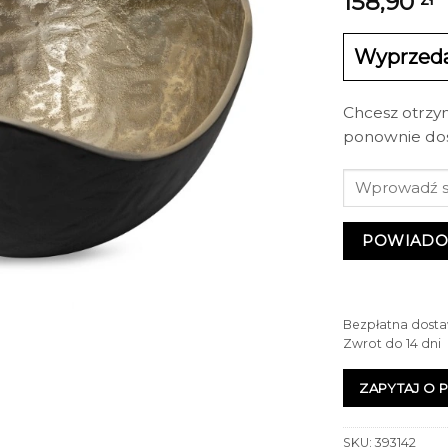
158,90
Wyprzed
Chcesz otrzy
ponownie do
POWIADO
Bezpłatna dosta
Zwrot do 14 dni
ZAPYTAJ O 
SKU:
393142