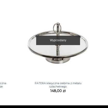
Wyprzedany
+
czna
PATERA klasyczna srebrna z metalu
ze
szlachetnego
148,00
zł