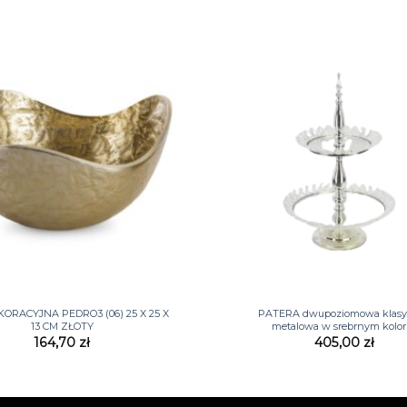
+
KORACYJNA PEDRO3 (06) 25 X 25 X
PATERA dwupoziomowa klasy
13 CM ZŁOTY
metalowa w srebrnym kolor
164,70
zł
405,00
zł