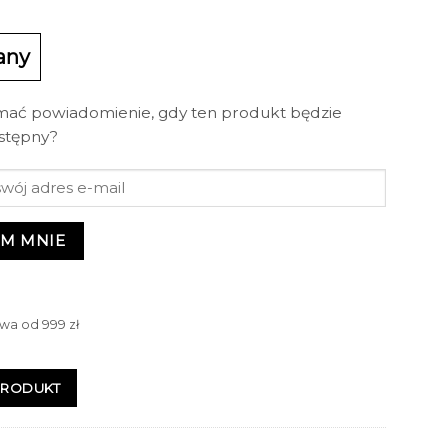
any
mać powiadomienie, gdy ten produkt będzie
stępny?
M MNIE
wa od 999 zł
PRODUKT