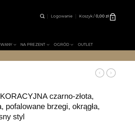
Logowanie
Koszyk /
0,00
zł
0
YWANY
NA PREZENT
OGRÓD
OUTLET
KORACYJNA czarno-złota,
, pofalowane brzegi, okrągła,
ny styl