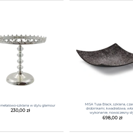
+
MISA Tusa Black, szklana, cza
etalowo-szklana w stylu glamour
drobinkami, kwadratowa, wło
230,00
zł
wykonanie, nowoczesny st
698,00
zł