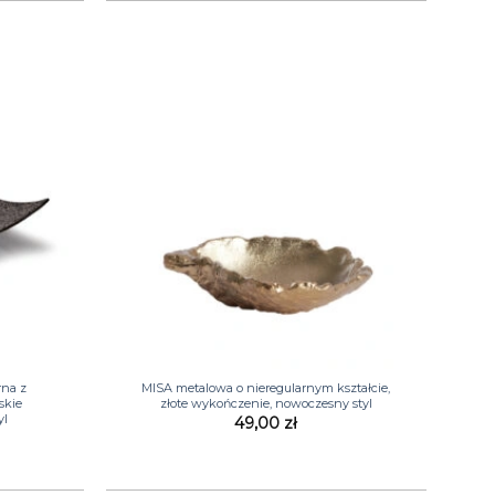
+
rna z
MISA metalowa o nieregularnym kształcie,
skie
złote wykończenie, nowoczesny styl
yl
49,00
zł