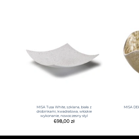
+
+
MISA Tusa White, szklana, biała z
MISA DE
drobinkami, kwadratowa, włoskie
wykonanie, nowoczesny styl
698,00
zł