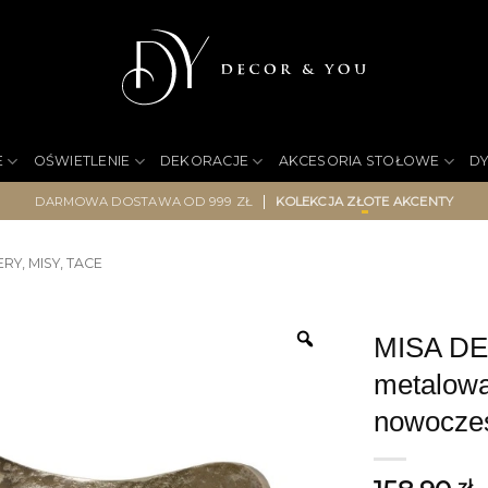
E
OŚWIETLENIE
DEKORACJE
AKCESORIA STOŁOWE
D
|
DARMOWA DOSTAWA OD 999 ZŁ
KOLEKCJA ZŁOTE AKCENTY
RY, MISY, TACE
MISA DE
metalowa
nowoczes
zł