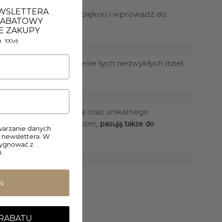
EWSLETTERA
. Odkryj ich niezwykłe piękno i wprowadź do
 RABATOWY
E ZAKUPY
 100zł)
 serce i pasję w tworzenie tych niezwykłych dzieł.
c im subtelnej elegancji oraz unikalnego
okiej jakości materiałom,
pasują także do
arzanie danych
 newslettera. W
zygnować z
.
%
 RABATU