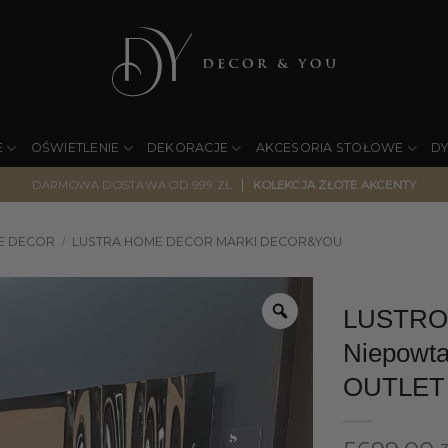
E
OŚWIETLENIE
DEKORACJE
AKCESORIA STOŁOWE
D
|
DARMOWA DOSTAWA OD 999 ZŁ
KOLEKCJA ZŁOTE AKCENTY
E DECOR
LUSTRA HOME DECOR MARKI DECOR&YOU
/
LUSTRO
Niepowta
OUTLET
z