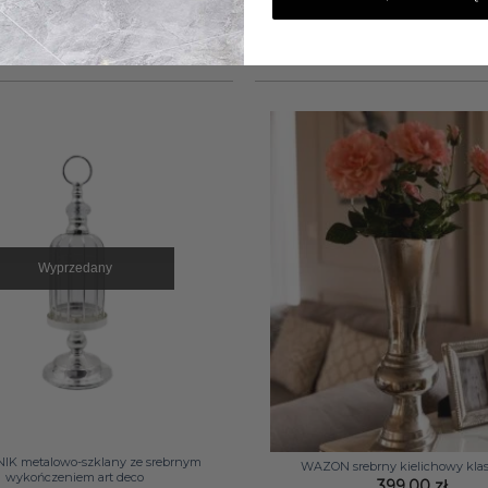
Wyprzedany
+
IK metalowo-szklany ze srebrnym
WAZON srebrny kielichowy kla
wykończeniem art deco
399,00
zł