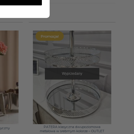
Promocja!
Wyprzedany
+
PATERA klasyczna dwupoziomowa
syczny
metalowa w srebrnym kolorze – OUTLET