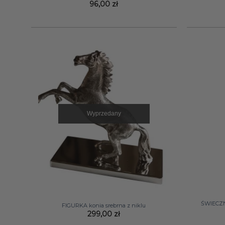
96,00
zł
Wyprzedany
+
+
ŚWIECZN
FIGURKA konia srebrna z niklu
299,00
zł