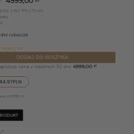
Pierwotna
Aktualna
4999,00
cena
cena
 (Sz. x W.): 170 x 73 cm
wynosiła:
wynosi:
Szary
5699,00 zł.
4999,00 zł.
ło
4 dni robocze
 magazynie
DODAJ DO KOSZYKA
jniższa cena z ostatnich 30 dni:
4999,00
zł
.
44,97
PLN
wa od 999 zł
PRODUKT
UT