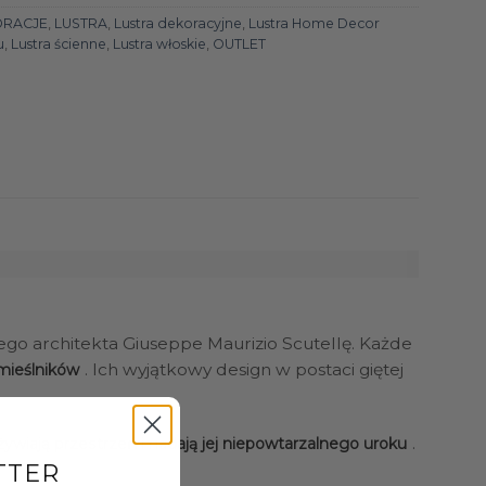
ORACJE
,
LUSTRA
,
Lustra dekoracyjne
,
Lustra Home Decor
u
,
Lustra ścienne
,
Lustra włoskie
,
OUTLET
go architekta Giuseppe Maurizio Scutellę. Każde
. Ich wyjątkowy design w postaci giętej
mieślników
.
żywiają przestrzeń i nadają jej niepowtarzalnego uroku
TTER