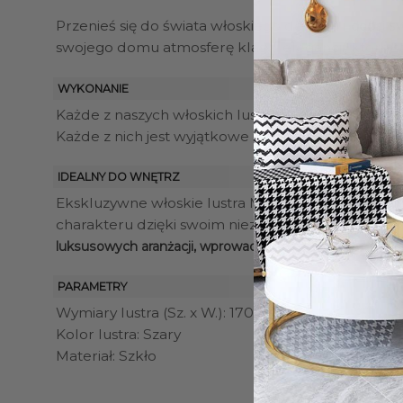
Przenieś się do świata włoskiego designu i
dodaj s
swojego domu atmosferę klasy i elegancji, które s
WYKONANIE
Każde z naszych włoskich luster
jest starannie for
Każde z nich jest wyjątkowe i stworzone specjalnie
IDEALNY DO WNĘTRZ
Ekskluzywne włoskie lustra Marea
doskonale kompo
charakteru dzięki swoim niezwykłym wzorom fal m
luksusowych aranżacji, wprowadzając do nich wytworną
PARAMETRY
Wymiary lustra (Sz. x W.): 170 x 73 cm
Kolor lustra: Szary
Materiał: Szkło