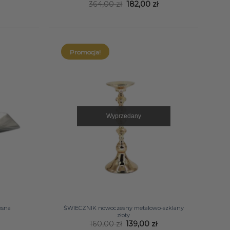
Pierwotna
Aktualna
364,00
zł
182,00
zł
cena
cena
wynosiła:
wynosi:
364,00 zł.
182,00 zł.
Promocja!
Wyprzedany
+
esna
ŚWIECZNIK nowoczesny metalowo-szklany
złoty
Pierwotna
Aktualna
160,00
zł
139,00
zł