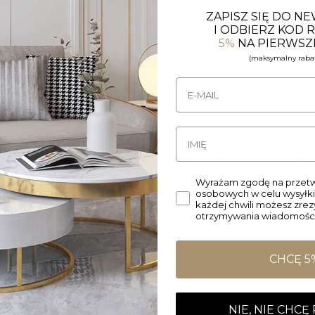
ZAPISZ SIĘ DO N
wojemu wnętrzu ekskluzywności dzięki włoskim lustrom Marea
I ODBIERZ KOD
ą nieodłączne dla włoskiego stylu.
5%
NA PIERWSZ
(maksymalny rabat
, którzy wkładają
mowane przez doświadczonych rzemieślników
 dla Ciebie.
, dodają
nują się z nowoczesnymi i designerskimi wnętrzami
orskich. Jednocześnie, dzięki starannemu wykonaniu i wys
Wyrażam zgodę na przetw
.
 atmosferę i wyjątkowy akcent dekoracyjny
osobowych w celu wysyłki
każdej chwili możesz zre
otrzymywania wiadomości
CHCĘ 5
NIE, NIE CHCĘ