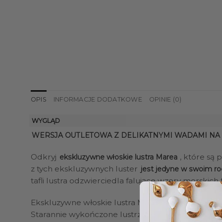
OPIS
INFORMACJE DODATKOWE
OPINIE (0)
WYGLĄD
WERSJA OUTLETOWA Z DELIKATNYMI WADAMI NA
Odkryj
, które są
ekskluzywne włoskie lustra Marea
z tych ekskluzywnych luster
jest jedyne w swoim ro
tafli lustra odzwierciedla falujące wzory morskich 
Ekskluzywne włoskie lustra Marea są doskonałą 
Starannie wykończone lustrzane powierzchnie zap