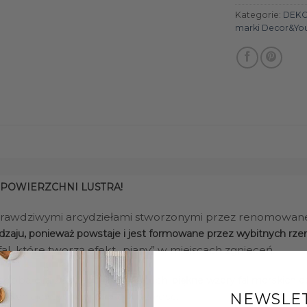
Kategorie:
DEK
marki Decor&Yo
 POWIERZCHNI LUSTRA!
 prawdziwymi arcydziełami stworzonymi przez renomowane
dzaju, ponieważ powstaje i jest formowane przez wybitnych rze
fal, które tworzą efekt „piany” w miejscach zgnieceń.
ozdobą dla każdego wnętrza. Ich
piękne wzory fal morskich o
NEWSLE
ewniają wysoką jakość i trwałość.