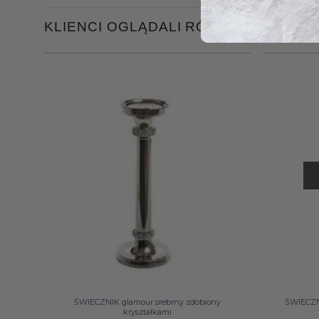
KLIENCI OGLĄDALI RÓWNIEŻ
+
+
ŚWIECZNIK glamour srebrny zdobiony
ŚWIECZN
kryształkami