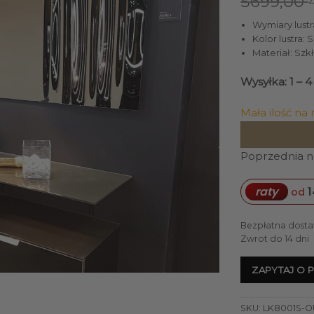
5699,00
Wymiary lustra
Kolor lustra: 
Materiał: Szk
Wysyłka: 1 – 
Mała ilość na
Poprzednia na
1
raty
od
Bezpłatna dosta
Zwrot do 14 dni
ZAPYTAJ O 
SKU:
LK8001S-O