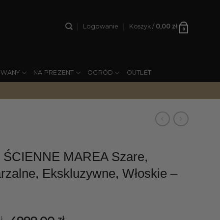
Logowanie
Koszyk /
0,00
zł
0
YWANY
NA PREZENT
OGRÓD
OUTLET
 ŚCIENNE MAREA Szare,
rzalne, Ekskluzywne, Włoskie –
ł
zł