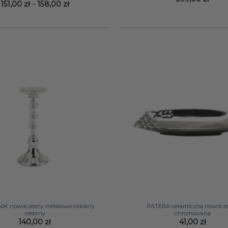
Zakres
151,00
zł
–
158,00
zł
cen:
od
151,00 zł
do
158,00 zł
+
IK nowoczesny metalowo-szklany
PATERA ceramiczna nowocz
srebrny
chromowana
140,00
zł
41,00
zł