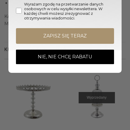
Donica duża: (Śr. x W.) 29 cm x 30 cm
Wyrażam zgodę na przetwarzanie danych
osobowych w celu wysyłki newslettera. W
każdej chwili możesz zrezygnować z
Kolor zestawu donic: Biały, Czarny
otrzymywania wiadomości.
Materiał: Ceramika mrozoodporna
ZAPISZ SIĘ TERAZ
KLIENCI OGLĄDALI RÓWNIEŻ
NIE, NIE CHCĘ RABATU
Wyprzedany