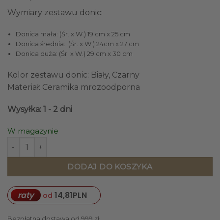
Wymiary zestawu donic:
Donica mała: (Śr. x W.) 19 cm x 25 cm
Donica średnia: (Śr. x W.) 24cm x 27 cm
Donica duża: (Śr. x W.) 29 cm x 30 cm
Kolor zestawu donic: Biały, Czarny
Materiał: Ceramika mrozoodporna
Wysyłka: 1 - 2 dni
W magazynie
ilość ZESTAW 3 DONIC z ceramiki mrozoodpornej, czarny ko
DODAJ DO KOSZYKA
raty
14,81
PLN
od
Bezpłatna dostawa od 999 zł