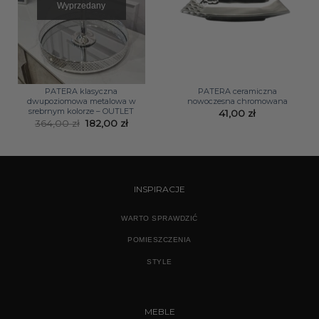
Wyprzedany
PATERA klasyczna
PATERA ceramiczna
dwupoziomowa metalowa w
nowoczesna chromowana
srebrnym kolorze – OUTLET
41,00
zł
Pierwotna
Aktualna
364,00
zł
182,00
zł
cena
cena
wynosiła:
wynosi:
364,00 zł.
182,00 zł.
INSPIRACJE
WARTO SPRAWDZIĆ
POMIESZCZENIA
STYLE
MEBLE