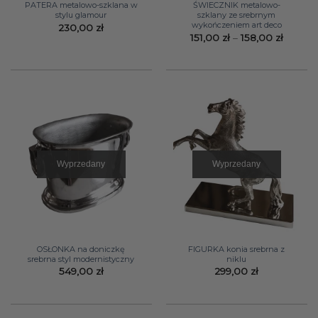
PATERA metalowo-szklana w
ŚWIECZNIK metalowo-
stylu glamour
szklany ze srebrnym
wykończeniem art deco
230,00
zł
Zakres
151,00
zł
–
158,00
zł
cen:
od
151,00 z
do
158,00 
Wyprzedany
Wyprzedany
OSŁONKA na doniczkę
FIGURKA konia srebrna z
srebrna styl modernistyczny
niklu
549,00
zł
299,00
zł