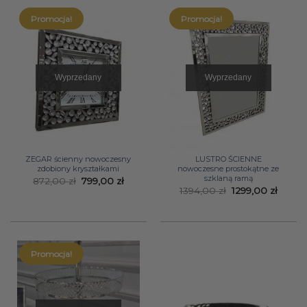
Promocja!
Promocja!
Wyprzedany
Wyprzedany
ZEGAR ścienny nowoczesny
LUSTRO ŚCIENNE
zdobiony kryształkami
nowoczesne prostokątne ze
szklaną ramą
Pierwotna
Aktualna
872,00
zł
799,00
zł
cena
cena
Pierwotna
Aktua
1394,00
zł
1299,00
zł
wynosiła:
wynosi:
cena
cena
872,00 zł.
799,00 zł.
wynosiła:
wynosi
1394,00 zł.
1299,0
Promocja!