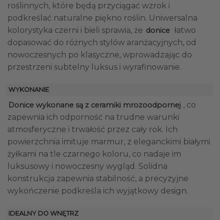
roślinnych, które będą przyciągać wzrok i
podkreślać naturalne piękno roślin. Uniwersalna
kolorystyka czerni i bieli sprawia, że
łatwo
donice
dopasować do różnych stylów aranżacyjnych, od
nowoczesnych po klasyczne, wprowadzając do
przestrzeni subtelny luksus i wyrafinowanie.
WYKONANIE
, co
Donice wykonane są z ceramiki mrozoodpornej
zapewnia ich odporność na trudne warunki
atmosferyczne i trwałość przez cały rok. Ich
powierzchnia imituje marmur, z eleganckimi białymi
żyłkami na tle czarnego koloru, co nadaje im
luksusowy i nowoczesny wygląd. Solidna
konstrukcja zapewnia stabilność, a precyzyjne
wykończenie podkreśla ich wyjątkowy design.
IDEALNY DO WNĘTRZ