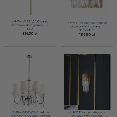
LAMPA WISZĄCA Organic
KINKIET Passion glamour ze
metalowa złota glamour 1 x
złotą oprawą i szklanymi
LED
elementami
391,50
zł
1116,90
zł
LAMPA WISZĄCA Charlotte
KINKIET Vogue metalowo-
klasyczna z białymi kloszami
szklany złoty glamour