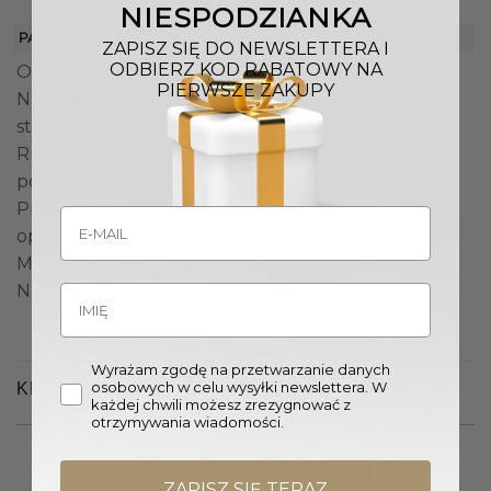
NIESPODZIANKA
PARAMETRY
ZAPISZ SIĘ DO NEWSLETTERA I
ODBIERZ KOD RABATOWY NA
Oprawa żarówki: E27
PIERWSZE ZAKUPY
Nakładka mocująca oprawę żarówki: Wykonana ze
stali nierdzewnej
Rurka prowadząca przewód zasilający wewnątrz
podstawy: Wykonana ze stali nierdzewnej
Przewód zasilający + włącznik + wtyczka: Czarny
oplot
Maksymalna moc żarówki żarowej: 60W
Napięcie: 220-240V
Wyrażam zgodę na przetwarzanie danych
osobowych w celu wysyłki newslettera. W
KLIENCI OGLĄDALI RÓWNIEŻ
każdej chwili możesz zrezygnować z
otrzymywania wiadomości.
Promocja!
ZAPISZ SIĘ TERAZ