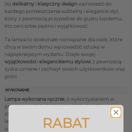
Jej
delikatny
i
klasyczny design
wprowadzi do
każdego pomieszczenia subtelny i elegancki styl,
który z pewnością przypadnie do gustu każdemu,
kto ceni sobie piękno i wyjątkowość.
Ta lampa to doskonałe rozwiązanie dla osób, które
chcą w swoim domu wprowadzić sztukę w
najpiękniejszym wydaniu. Dzięki swojej
wyjątkowości
i
eleganckiemu stylowi
, z pewnością
zyska uznanie i zachwyt swoich użytkowników oraz
gości.
WYKONANIE
Lampa wykonana ręcznie
, z wykorzystaniem w
procesie produkcji
najwyższej jakości szkła
oraz z
zadbaniem o najmniejszy detal, tak aby mogła
RABAT
latami zachwycać Cię swoją jakością oraz
unikalnością.