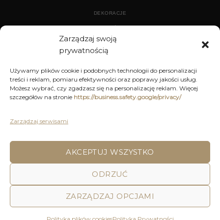
DEKORACJE
WYPOSAŻENIE
Zarządzaj swoją
prywatnością
ARCHIWUM
Używamy plików cookie i podobnych technologii do personalizacji
treści i reklam, pomiaru efektywności oraz poprawy jakości usług.
DEKORACJE
Możesz wybrać, czy zgadzasz się na personalizację reklam. Więcej
szczegółów na stronie
https://business.safety.google/privacy/
KUCHNIA
MEBLE
Zarządzaj serwisami
OŚWIETLENIE
AKCEPTUJ WSZYSTKO
POLITYKA PRYWATNOŚCI
REGULAMIN SKLEPU ON-LINE
ODRZUĆ
WYSYŁKA
DOSTAWA
ZWROTY I REKLAMACJE
HOME
DECOR AND YOU
ZARZĄDZAJ OPCJAMI
Decor & You | Home Decorations | Home Accessories |
Wszystkie Prawa zastrzeżone 2026 © Realizacja: Pink
Polityka plików cookies
Polityka Prywatności