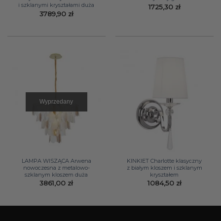
i szklanymi kryształami duża
1725,30
zł
3789,90
zł
Wyprzedany
LAMPA WISZĄCA Arwena
KINKIET Charlotte klasyczny
nowoczesna z metalowo-
z białym kloszem i szklanym
szklanym kloszem duża
kryształem
3861,00
zł
1084,50
zł