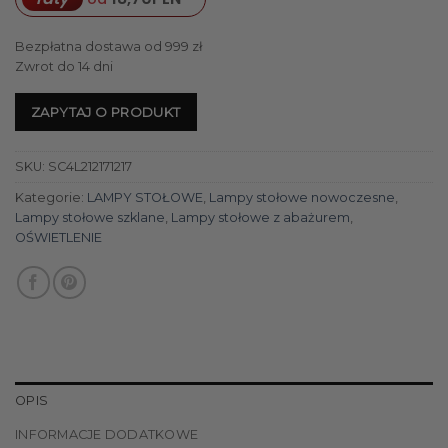
Bezpłatna dostawa od 999 zł
Zwrot do 14 dni
ZAPYTAJ O PRODUKT
SKU:
SC4L212171217
Kategorie:
LAMPY STOŁOWE
,
Lampy stołowe nowoczesne
,
Lampy stołowe szklane
,
Lampy stołowe z abażurem
,
OŚWIETLENIE
OPIS
INFORMACJE DODATKOWE