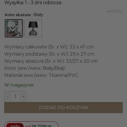
Wysyłka: 1 - 3 dni robocze
WYCZYŚĆ
: Biały
Kolor abażura
Wymiary całkowite (Śr. x W.): 33 x 47 cm
Wymiary podstawy (Śr. x W.): 29 x 27 cm
Wymiary abażura (Śr. x W.): 33/27 x 20 cm
Kolor zew./wew.: Biały/Biały
Materiał zew./wew.: Tkanina/PVC
W magazynie
ilość LAMPA STOŁOWA 4concepts Haga Transparentny Ant
DODAJ DO KOSZYKA
raty
18,70
PLN
od