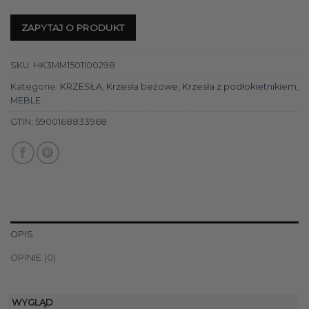
ZAPYTAJ O PRODUKT
SKU:
HK3MM1501100298
Kategorie:
KRZESŁA
,
Krzesła beżowe
,
Krzesła z podłokietnikiem
,
MEBLE
GTIN:
5900168833968
OPIS
OPINIE (0)
WYGLĄD