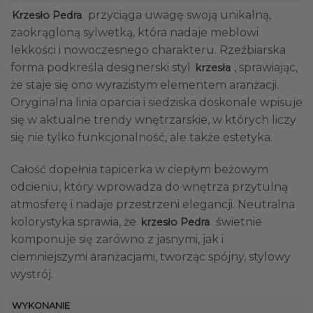
przyciąga uwagę swoją unikalną,
Krzesło Pedra
zaokrągloną sylwetką, która nadaje meblowi
lekkości i nowoczesnego charakteru. Rzeźbiarska
forma podkreśla designerski styl
, sprawiając,
krzesła
że staje się ono wyrazistym elementem aranżacji.
Oryginalna linia oparcia i siedziska doskonale wpisuje
się w aktualne trendy wnętrzarskie, w których liczy
się nie tylko funkcjonalność, ale także estetyka.
Całość dopełnia tapicerka w ciepłym beżowym
odcieniu, który wprowadza do wnętrza przytulną
atmosferę i nadaje przestrzeni elegancji. Neutralna
kolorystyka sprawia, że
świetnie
krzesło Pedra
komponuje się zarówno z jasnymi, jak i
ciemniejszymi aranżacjami, tworząc spójny, stylowy
wystrój.
WYKONANIE