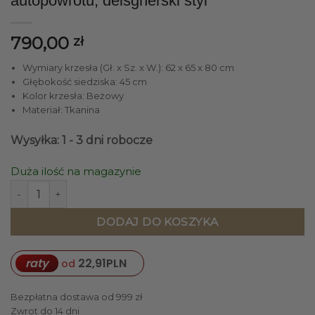
autopowrotu, deisgnerski styl
790,00
zł
Wymiary krzesła (Gł. x Sz. x W.): 62 x 65 x 80 cm
Głębokość siedziska: 45 cm
Kolor krzesła: Beżowy
Materiał: Tkanina
Wysyłka: 1 - 3 dni robocze
Duża ilość na magazynie
ilość KRZESŁO Pedra beżowe, wyjątkowy design, funkcja o
DODAJ DO KOSZYKA
raty
22,91
PLN
od
Bezpłatna dostawa od 999 zł
Zwrot do 14 dni