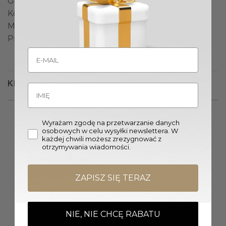
Głębokość siedziska: 45 cm
Kolor krzesła: Beżowy
Materiał: Tkanina
Producent: MaMaison
KLIENCI OGLĄDALI RÓWNIEŻ
Wyrażam zgodę na przetwarzanie danych
osobowych w celu wysyłki newslettera. W
każdej chwili możesz zrezygnować z
otrzymywania wiadomości.
Wyprzedany
ZAPISZ SIĘ TERAZ
NIE, NIE CHCĘ RABATU