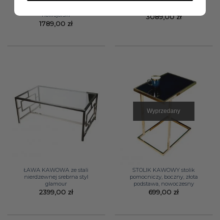
STOLIK POMOCNICZY NEW
KONSOLA EMPIRE złoto
YORKER złoto szklany styl
szklana styl nowoczesny
nowojorski
3089,00
zł
1789,00
zł
Wyprzedany
ŁAWA KAWOWA ze stali
STOLIK KAWOWY stolik
nierdzewnej srebrna styl
pomocniczy, boczny, złota
glamour
podstawa, nowoczesny
2399,00
zł
699,00
zł