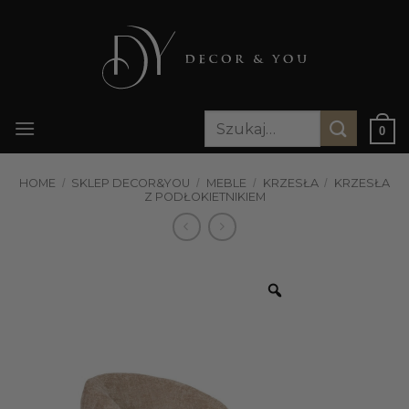
Przewiń
do
zawartości
Szukaj:
0
HOME
/
SKLEP DECOR&YOU
/
MEBLE
/
KRZESŁA
/
KRZESŁA
Z PODŁOKIETNIKIEM