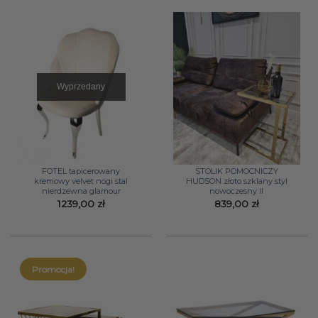
Wyprzedany
FOTEL tapicerowany
STOLIK POMOCNICZY
kremowy velvet nogi stal
HUDSON złoto szklany styl
nierdzewna glamour
nowoczesny II
1239,00
zł
839,00
zł
Promocja!