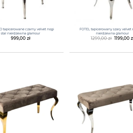
+
 tapicerowane czarny velvet nogi
FOTEL tapicerowany szary velvet n
stal nierdzewna glamour
nierdzewna glamour
Pierwotn
999,00
zł
1299,00
zł
1199,00
z
cena
wynosiła:
1299,00 z