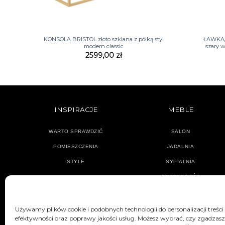
+
+
KONSOLA BRISTOL złoto szklana z półką styl
ŁAWKA/
modern classic
szary w
2599,00
zł
INSPIRACJE
MEBLE
WARTO SPRAWDZIĆ
SALON
POMIESZCZENIA
JADALNIA
STYLE
SYPIALNIA
PRZEDPOKÓJ
Używamy plików cookie i podobnych technologii do personalizacji treści
efektywności oraz poprawy jakości usług. Możesz wybrać, czy zgadzasz 