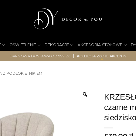
E
OŚWIETLENIE
DEKORACJE
AKCESORIA STOŁOWE
D
|
DARMOWA DOSTAWA OD 999 ZŁ
KOLEKCJA ZŁOTE AKCENTY
A Z PODŁOKIETNIKIEM
KRZESŁO 
czarne m
siedzisk
zł