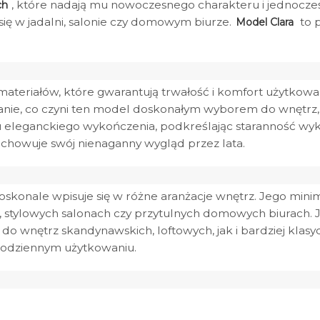
, które nadają mu nowoczesnego charakteru i jednocześni
ch
się w jadalni, salonie czy domowym biurze.
to p
Model Clara
materiałów, które gwarantują trwałość i komfort użytkowan
ie, co czyni ten model doskonałym wyborem do wnętrz, w k
u eleganckiego wykończenia, podkreślając staranność w
chowuje swój nienaganny wygląd przez lata.
skonale wpisuje się w różne aranżacje wnętrz. Jego minima
h, stylowych salonach czy przytulnych domowych biurach. 
do wnętrz skandynawskich, loftowych, jak i bardziej klasy
 codziennym użytkowaniu.