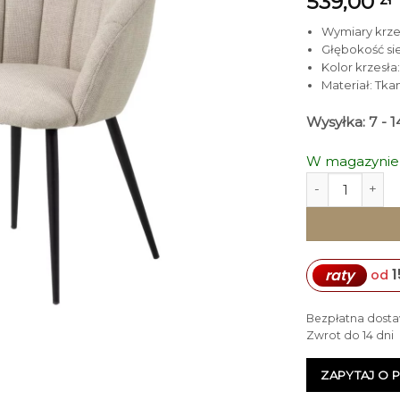
539,00
Wymiary krzesł
Głębokość si
Kolor krzesła
Materiał: Tka
Wysyłka: 7 - 
W magazynie
ilość KRZESŁO 
1
raty
od
Bezpłatna dosta
Zwrot do 14 dni
ZAPYTAJ O 