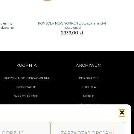
+
 ciemny
KONSOLA NEW YORKER złoto szklana styl
ierdzewna
nowojorski
2939,00
zł
KUCHNIA
ARCHIWUM
NACZYNIA DO SERWOWANIA
DEKORACJE
DEKORACJE
KUCHNIA
WYPOSAŻENIE
MEBLE
OŚWIETLENIE
ODRZUĆ
ZARZĄDZAJ OPCJAMI