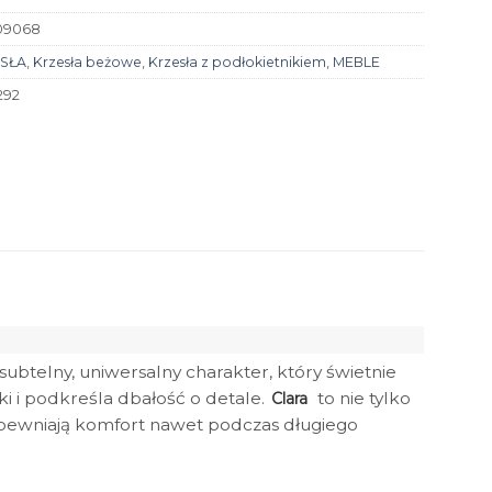
09068
SŁA
,
Krzesła beżowe
,
Krzesła z podłokietnikiem
,
MEBLE
292
btelny, uniwersalny charakter, który świetnie
i i podkreśla dbałość o detale.
to nie tylko
Clara
zapewniają komfort nawet podczas długiego