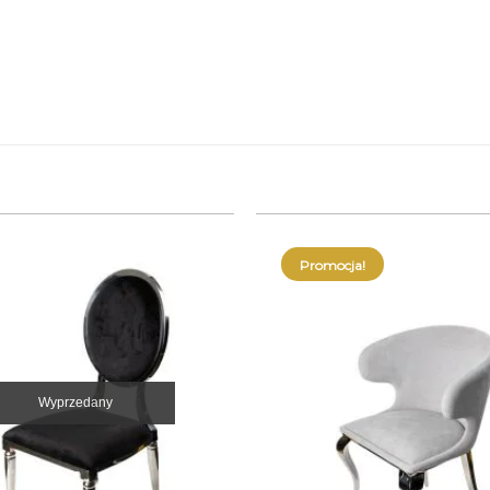
Promocja!
Wyprzedany