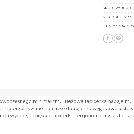
SKU:
OV500001
Kategorie:
KRZE
GTIN:
5713941375
 nowoczesnego minimalizmu. Beżowa tapicerka nadaje mu su
annie przeszywane siedzisko dodaje mu wyjątkowej estetyk
rancja wygody – miękka tapicerka i ergonomiczny kształt 