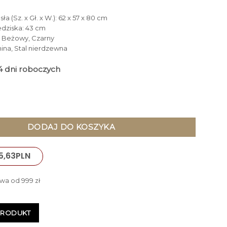
a (Sz. x Gł. x W.): 62 x 57 x 80 cm
edziska: 43 cm
: Beżowy, Czarny
nina, Stal nierdzewna
14 dni roboczych
Clara tapicerowane, beżowe, czarne metalowe nogi, przeszywa
DODAJ DO KOSZYKA
5,63
PLN
wa od 999 zł
PRODUKT