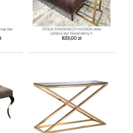
+
ogi stal
STOLIK POMOCNICZY HUDSON złoto
szklany styl nowoczesny II
a
Aktualna
ł
839,00
zł
cena
wynosi:
ł.
1199,00 zł.