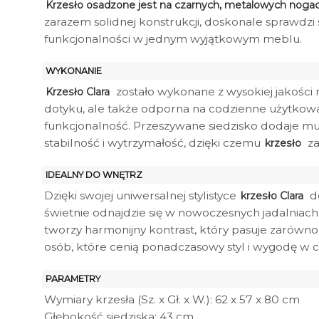
Krzesło osadzone jest na czarnych, metalowych noga
zarazem solidnej konstrukcji, doskonale sprawdzi 
funkcjonalności w jednym wyjątkowym meblu.
WYKONANIE
zostało wykonane z wysokiej jakości 
Krzesło Clara
dotyku, ale także odporna na codzienne użytkowan
funkcjonalność. Przeszywane siedzisko dodaje m
stabilność i wytrzymałość, dzięki czemu
za
krzesło
IDEALNY DO WNĘTRZ
Dzięki swojej uniwersalnej stylistyce
do
krzesło Clara
świetnie odnajdzie się w nowoczesnych jadalniac
tworzy harmonijny kontrast, który pasuje zarówno 
osób, które cenią ponadczasowy styl i wygodę w
PARAMETRY
Wymiary krzesła (Sz. x Gł. x W.): 62 x 57 x 80 cm
Głębokość siedziska: 43 cm