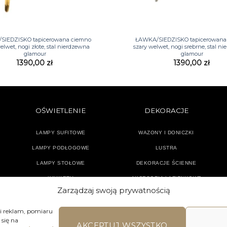
+
SIEDZISKO tapicerowana ciemno
ŁAWKA/SIEDZISKO tapicerowana
elwet, nogi złote, stal nierdzewna
szary welwet, nogi srebrne, stal n
glamour
glamour
1390,00
zł
1390,00
zł
OŚWIETLENIE
DEKORACJE
LAMPY SUFITOWE
WAZONY I DONICZKI
LAMPY PODŁOGOWE
LUSTRA
LAMPY STOŁOWE
DEKORACJE ŚCIENNE
KINKIETY
AKCESORIA ŁAZIENKOWE
Zarządzaj swoją prywatnością
TEKSTYLIA
DODATKI
 i reklam, pomiaru
się na
AKCEPTUJ WSZYSTKO