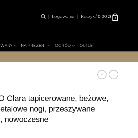
Logowanie
Koszyk /
0,00
zł
0
YWANY
NA PREZENT
OGRÓD
OUTLET
Clara tapicerowane, beżowe,
etalowe nogi, przeszywane
o, nowoczesne