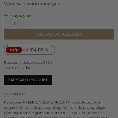
Wysyłka: 1-3 dni roboczych
W magazynie
ilość KONSOLA ze stali nierdzewnej złota marmurowy (kong
DODAJ DO KOSZYKA
raty
104,11
PLN
od
Bezpłatna dostawa od 999 zł
Zwrot do 14 dni
ZAPYTAJ O PRODUKT
SKU:
AM3137
Kategorie:
KOLEKCJA ZŁOTE AKCENTY
,
Konsola ze złotymi
nogami
,
Konsole do przedpokoju
,
Konsole do przedpokoju
glamour
,
Konsole glamour
,
KONSOLE I TOALETKI
,
Konsole