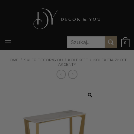
Przewiń
do
zawartości
Szukaj:
0
HOME
/
SKLEP DECOR&YOU
/
KOLEKCJE
/
KOLEKCJA ZŁOTE
AKCENTY