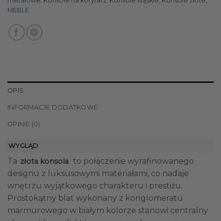
metalowe
,
Konsole na korytarz
,
Konsole wąskie
,
Konsole złote
,
MEBLE
OPIS
INFORMACJE DODATKOWE
OPINIE (0)
WYGLĄD
Ta
to połączenie wyrafinowanego
złota konsola
designu z luksusowymi materiałami, co nadaje
wnętrzu wyjątkowego charakteru i prestiżu.
Prostokątny blat wykonany z konglomeratu
marmurowego w białym kolorze stanowi centralny