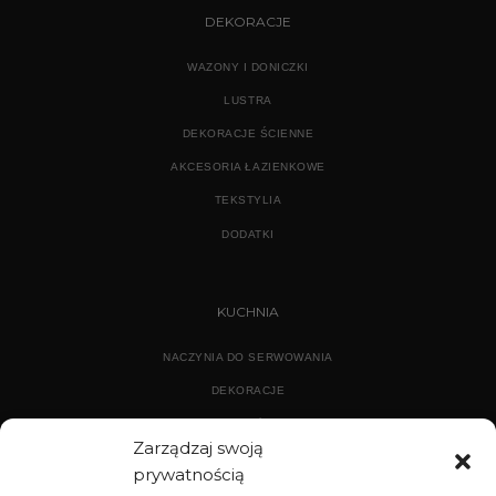
DEKORACJE
WAZONY I DONICZKI
LUSTRA
DEKORACJE ŚCIENNE
AKCESORIA ŁAZIENKOWE
TEKSTYLIA
DODATKI
KUCHNIA
NACZYNIA DO SERWOWANIA
DEKORACJE
WYPOSAŻENIE
Zarządzaj swoją
prywatnością