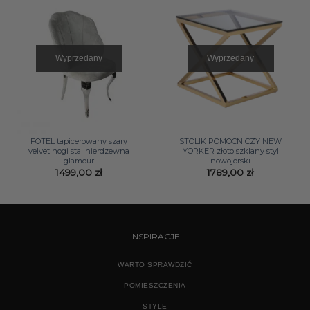
Wyprzedany
Wyprzedany
FOTEL tapicerowany szary
STOLIK POMOCNICZY NEW
velvet nogi stal nierdzewna
YORKER złoto szklany styl
glamour
nowojorski
1499,00
zł
1789,00
zł
INSPIRACJE
WARTO SPRAWDZIĆ
POMIESZCZENIA
STYLE