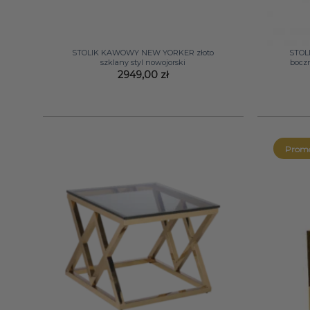
+
+
STOLIK KAWOWY NEW YORKER złoto
STOL
szklany styl nowojorski
bocz
2949,00
zł
Promo