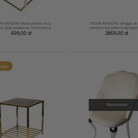
+
IK KAWOWY stolik pomocniczy,
STOLIK KAWOWY okrągły ze s
ny, złota podstawa, nowoczesny
nierdzewnej srebrny styl gla
699,00
zł
2859,00
zł
cja!
Wyprzedany