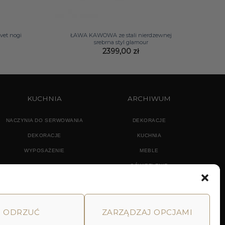
+
vet nogi
ŁAWA KAWOWA ze stali nierdzewnej
srebrna styl glamour
2399,00
zł
KUCHNIA
ARCHIWUM
NACZYNIA DO SERWOWANIA
DEKORACJE
DEKORACJE
KUCHNIA
WYPOSAŻENIE
MEBLE
OŚWIETLENIE
ODRZUĆ
ZARZĄDZAJ OPCJAMI