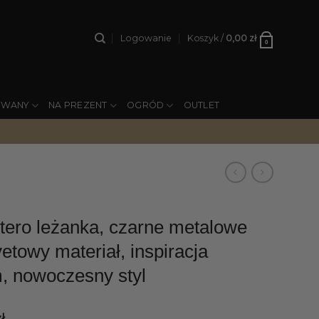
Logowanie
Koszyk /
0,00
zł
0
YWANY
NA PREZENT
OGRÓD
OUTLET
ero leżanka, czarne metalowe
vetowy materiał, inspiracja
, nowoczesny styl
zł