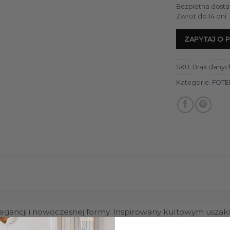
Bezpłatna dosta
Zwrot do 14 dni
ZAPYTAJ O 
SKU:
Brak danyc
Kategorie:
FOTE
egancji i nowoczesnej formy. Inspirowany kultowym uszaki
relaks. Jego smukłe linie i ergonomiczne wyprofilowanie