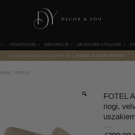
E
OŚWIETLENIE
DEKORACJE
AKCESORIA STOŁOWE
D
|
DARMOWA DOSTAWA OD 999 ZŁ
KOLEKCJA ZŁOTE AKCENTY
KOWE
FOTELE
/
FOTEL At
nogi, vel
uszakiem