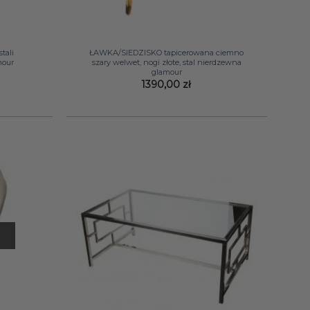
+
tali
ŁAWKA/SIEDZISKO tapicerowana ciemno
mour
szary welwet, nogi złote, stal nierdzewna
glamour
1390,00
zł