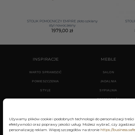
+
+
STOLIK POMOCNICZY EMPIRE złoto szklany
STOLI
styl nowoczesny
1979,00
zł
INSPIRACJE
MEBLE
WARTO SPRAWDZIĆ
SALON
POMIESZCZENIA
JADALNIA
STYLE
SYPIALNIA
PRZEDPOKÓJ
Używamy plików cookie i podobnych technologii do personalizacji treści
efektywności oraz poprawy jakości usług. Możesz wybrać, czy zgadzasz 
personalizację reklam. Więcej szczegółów na stronie
https://business.saf