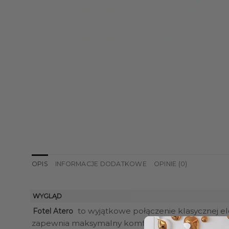
OPIS
INFORMACJE DODATKOWE
OPINIE (0)
WYGLĄD
to wyjątkowe połączenie klasycznej el
Fotel Atero
zapewnia maksymalny komfort i pozwala na pełen 