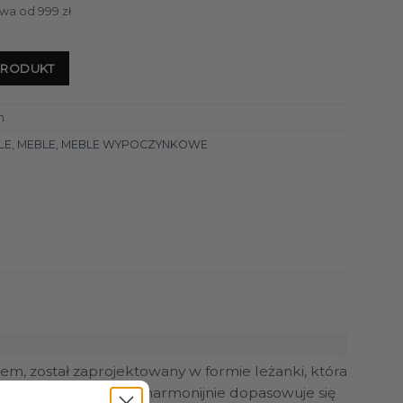
wa od 999 zł
PRODUKT
h
LE
,
MEBLE
,
MEBLE WYPOCZYNKOWE
em, został zaprojektowany w formie leżanki, która
 sprawiają, że mebel harmonijnie dopasowuje się