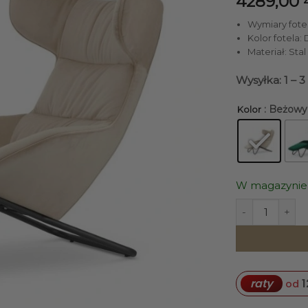
4289,00
Wymiary fotela
Kolor fotela:
Materiał: Sta
Wysyłka: 1 – 
: Beżowy
Kolor
W magazynie
ilość FOTEL At
1
raty
od