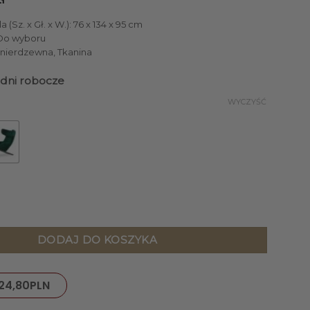
 (Sz. x Gł. x W.): 76 x 134 x 95 cm
 Do wyboru
l nierdzewna, Tkanina
3 dni robocze
WYCZYŚĆ
ero leżanka, czarne metalowe nogi, velvetowy materiał, inspirac
DODAJ DO KOSZYKA
24,80
PLN