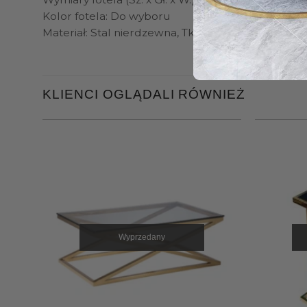
Kolor fotela: Do wyboru
Materiał: Stal nierdzewna, Tkanina
KLIENCI OGLĄDALI RÓWNIEŻ
Wyprzedany