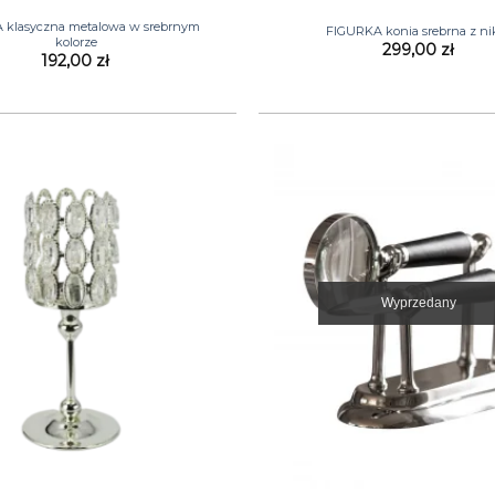
 klasyczna metalowa w srebrnym
FIGURKA konia srebrna z ni
kolorze
299,00
zł
192,00
zł
Wyprzedany
+