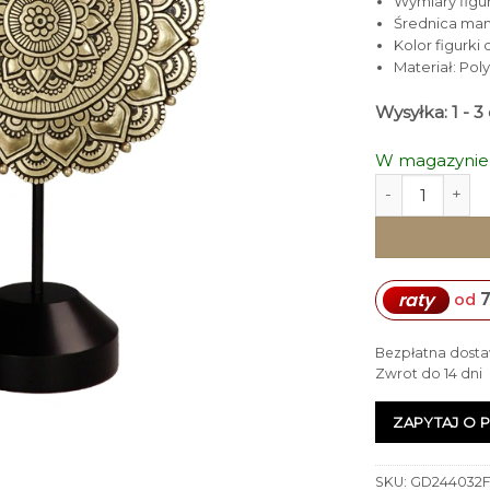
Wymiary figurk
Średnica man
Kolor figurki
Materiał: Poly
Wysyłka: 1 - 
W magazynie
ilość FIGURKA
7
raty
od
Bezpłatna dosta
Zwrot do 14 dni
ZAPYTAJ O 
SKU:
GD244032F