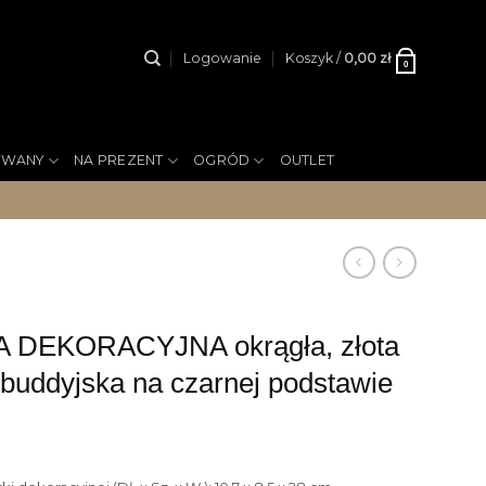
Logowanie
Koszyk /
0,00
zł
0
YWANY
NA PREZENT
OGRÓD
OUTLET
 DEKORACYJNA okrągła, złota
buddyjska na czarnej podstawie