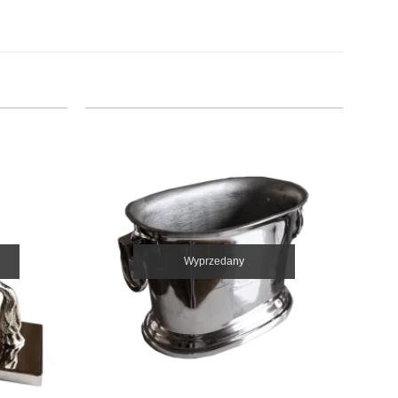
Wyprzedany
+