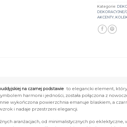
Kategorie:
DEK
DEKORACYJNE/
AKCENTY
,
KOLEK
to elegancki element, któr
 buddyjskiej na czarnej podstawie
ymbolem harmonii i jedności, została połączona z nowoc
rannie wykończona powierzchnia emanuje blaskiem, a czarn
rok i nadaje przestrzeni elegancji.
żnych aranżacjach, od minimalistycznych po eklektyczne,