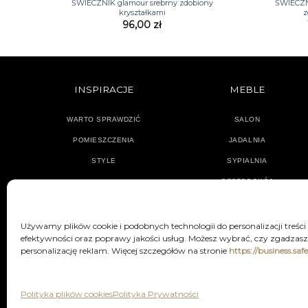
ŚWIECZNIK glamour srebrny zdobiony
ŚWIECZN
kryształkami
z
96,00
zł
INSPIRACJE
MEBLE
WARTO SPRAWDZIĆ
SALON
POMIESZCZENIA
JADALNIA
STYLE
SYPIALNIA
PRZEDPOKÓJ
Używamy plików cookie i podobnych technologii do personalizacji treści
efektywności oraz poprawy jakości usług. Możesz wybrać, czy zgadzasz 
personalizację reklam. Więcej szczegółów na stronie
https://business.saf
POLITYKA PRYWATNOŚCI
REGU
Polityka plików cookies
Polityka Prywatności
Decor & You | Home Decorati