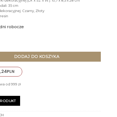
i dekoracyjnej (Dł. x Sz. x W.): 10,7 x 8,5 x 28 cm
dali: 35 cm
 dekoracyjnej: Czarny, Złoty
resin
3 dni robocze
 DEKORACYJNA okrągła, złota mandala buddyjska na czarnej po
DODAJ DO KOSZYKA
,24
PLN
wa od 999 zł
PRODUKT
JH