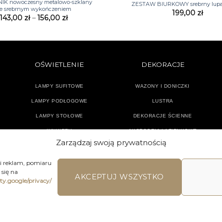
IK nowoczesny metalowo-szklany
ZESTAW BIURKOWY srebrny lupa
e srebrnym wykończeniem
199,00
zł
Zakres
143,00
zł
–
156,00
zł
cen:
od
143,00 zł
do
156,00 zł
OŚWIETLENIE
DEKORACJE
LAMPY SUFITOWE
WAZONY I DONICZKI
LAMPY PODŁOGOWE
LUSTRA
LAMPY STOŁOWE
DEKORACJE ŚCIENNE
KINKIETY
AKCESORIA ŁAZIENKOWE
Zarządzaj swoją prywatnością
TEKSTYLIA
DODATKI
 i reklam, pomiaru
się na
AKCEPTUJ WSZYSTKO
ety.google/privacy/
LAMIN SKLEPU ON-LINE
WYSYŁKA
DOSTAWA
ZWROTY I REKLA
ons | Home Accessories | Wszystkie Prawa zastrzeżone 2026 © 