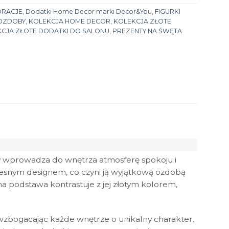
ORACJE
,
Dodatki Home Decor marki Decor&You
,
FIGURKI
OZDOBY
,
KOLEKCJA HOME DECOR
,
KOLEKCJA ZŁOTE
CJA ZŁOTE DODATKI DO SALONU
,
PREZENTY NA ŚWĘTA
y wprowadza do wnętrza atmosferę spokoju i
zesnym designem, co czyni ją wyjątkową ozdobą
a podstawa kontrastuje z jej złotym kolorem,
 wzbogacając każde wnętrze o unikalny charakter.