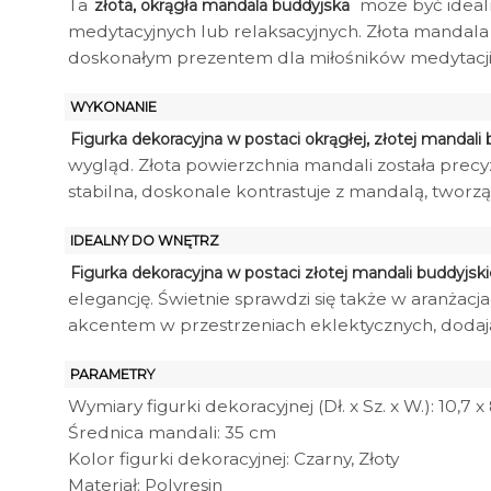
Ta
może być ideal
złota, okrągła mandala buddyjska
medytacyjnych lub relaksacyjnych. Złota mandala 
doskonałym prezentem dla miłośników medytacji i
WYKONANIE
Figurka dekoracyjna w postaci okrągłej, złotej mandali 
wygląd. Złota powierzchnia mandali została precyz
stabilna, doskonale kontrastuje z mandalą, twor
IDEALNY DO WNĘTRZ
Figurka dekoracyjna w postaci złotej mandali buddyjski
elegancję. Świetnie sprawdzi się także w aranżac
akcentem w przestrzeniach eklektycznych, dodają
PARAMETRY
Wymiary figurki dekoracyjnej (Dł. x Sz. x W.): 10,7 x
Średnica mandali: 35 cm
Kolor figurki dekoracyjnej: Czarny, Złoty
Materiał: Polyresin