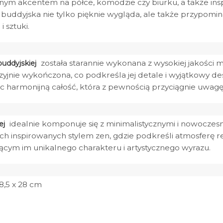
nym akcentem na półce, komodzie czy biurku, a także ins
buddyjska nie tylko pięknie wygląda, ale także przypomin
 sztuki.
została starannie wykonana z wysokiej jakości m
buddyjskiej
yjnie wykończona, co podkreśla jej detale i wyjątkowy desi
ząc harmonijną całość, która z pewnością przyciągnie uwa
idealnie komponuje się z minimalistycznymi i nowoczes
ej
jach inspirowanych stylem zen, gdzie podkreśli atmosferę
cym im unikalnego charakteru i artystycznego wyrazu.
 8,5 x 28 cm