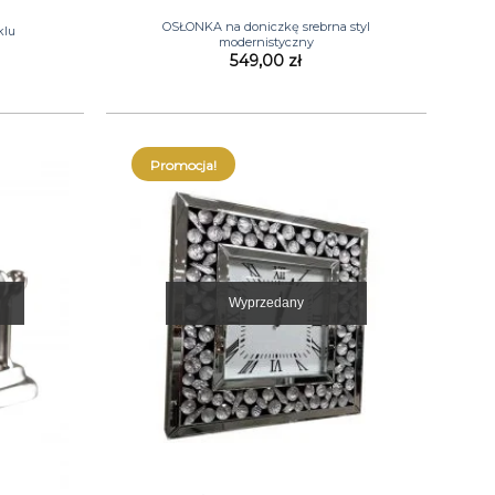
OSŁONKA na doniczkę srebrna styl
klu
modernistyczny
549,00
zł
Promocja!
Wyprzedany
+