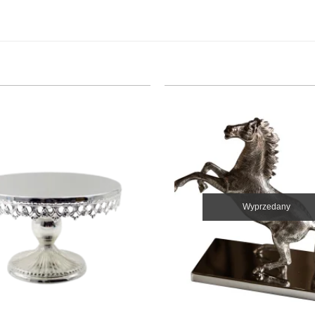
Wyprzedany
+