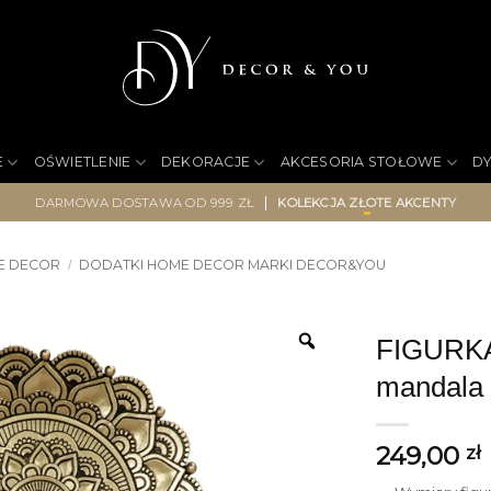
E
OŚWIETLENIE
DEKORACJE
AKCESORIA STOŁOWE
D
|
DARMOWA DOSTAWA OD 999 ZŁ
KOLEKCJA ZŁOTE AKCENTY
E DECOR
DODATKI HOME DECOR MARKI DECOR&YOU
/
FIGURKA
mandala 
249,00
zł