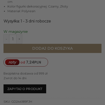
cm
Kolor figurki dekoracyjnej: Czarny, Złoty
Materiał: Polyresin
Wysyłka: 1 - 3 dni robocze
W magazynie
ilość FIGURKA DEKORACYJNA czarno-złoty układ kosmiczny
DODAJ DO KOSZYKA
raty
7,24
PLN
od
Bezpłatna dostawa od 999 zł
Zwrot do 14 dni
ZAPYTAJ O PRODUKT
SKU:
GD244189FJH