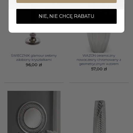
NIE, NIE CHCĘ RABATU
Wyprzedany
ŚWIECZNIK glamour srebrny
WAZON ceramiczny
zdobiony kryształkami
nowoczesny chromowany z
geometrycznym wzorem
96,00
zł
57,00
zł