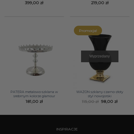
399,00
zł
219,00
zł
Promocja!
Wyprzedany
PATERA metalowo-szklana w
WAZON szklany czarno-złoty
srebrnym kolorze glamour
styl nowojorski
Pierwotna
Aktualn
181,00
zł
115,00
zł
98,00
zł
cena
cena
wynosiła:
wynosi:
115,00 zł.
98,00 zł
INSPIRACJE