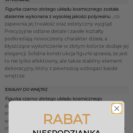
Figurka czarno-złotego układu kosmicznego została
, co
starannie wykonana z wysokiej jakości polyresinu
zapewnia jej trwałość oraz estetyczny wygląd.
Precyzyjnie odlane detale i zawiłe kształty
podkreślają nowoczesny charakter dzieła, a
błyszczące wykończenie w złotym kolorze dodaje jej
elegancji. Solidna konstrukcja figurki sprawia, że jest
to nie tylko efektowny, ale także stabilny element
dekoracyjny, który z pewnością wzbogaci każde
wnętrze.
IDEALNY DO WNĘTRZ
Figurka czarno-złotego układu kosmicznego
doskonale komponuje się z nowoczesnymi i
minimalistycznymi aranżacjami, dodając im
RABAT
wyrazistego charakteru. Świetnie sprawdzi się
również w loftowych wnętrzach, gdzie industrialne