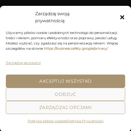
WYPOSAŻENIE
Zarządzaj swoją
prywatnością
ARCHIWUM
Używamy plików cookie i podobnych technologii do personalizacji
treści i reklam, pomiaru efektywności oraz poprawy jakości usług.
DEKORACJE
Możesz wybrać, czy zgadzasz się na personalizację reklam. Więcej
szczegółów na stronie
https://business.safety.google/privacy/
KUCHNIA
MEBLE
Zarządzaj serwisami
OŚWIETLENIE
AKCEPTUJ WSZYSTKO
POLITYKA PRYWATNOŚCI
REGULAMIN SKLEPU ON-LINE
ODRZUĆ
WYSYŁKA
DOSTAWA
ZWROTY I REKLAMACJE
HOME
DECOR AND YOU
ZARZĄDZAJ OPCJAMI
Decor & You | Home Decorations | Home Accessories |
Wszystkie Prawa zastrzeżone 2026 © Realizacja: Pink
Polityka plików cookies
Polityka Prywatności
Shark Media