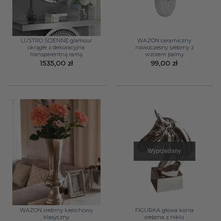
LUSTRO ŚCIENNE glamour
WAZON ceramiczny
okrągłe z dekoracyjna
nowoczesny srebrny z
transparentną ramą
wzorem palmy
1535,00
zł
99,00
zł
Wyprzedany
WAZON srebrny kielichowy
FIGURKA głowa konia
klasyczny
srebrna z niklu