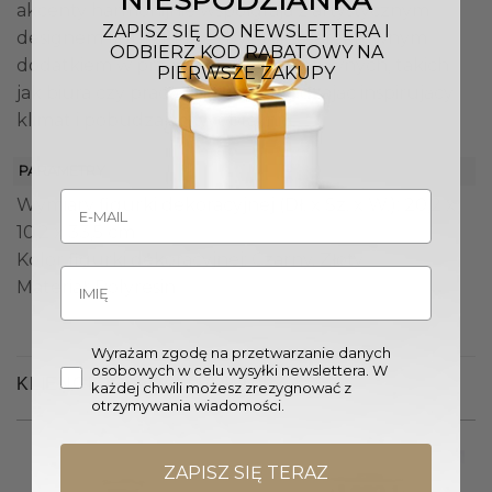
NIESPODZIANKA
akcenty harmonijnie współgrają z artystycznym
ZAPISZ SIĘ DO NEWSLETTERA I
designem figurki. Może być także efektownym
ODBIERZ KOD RABATOWY NA
dodatkiem w przestrzeniach kreatywnych, takich
PIERWSZE ZAKUPY
jak biura czy pracownie, wprowadzając inspirujący
klimat i pobudzając wyobraźnię.
PARAMETRY
Wymiary figurki dekoracyjnej (Dł. x Sz. x W.): 20,2 x
10,2 x 33,5 cm
Kolor figurki dekoracyjnej: Czarny, Złoty
Materiał: Polyresin
Wyrażam zgodę na przetwarzanie danych
osobowych w celu wysyłki newslettera. W
KLIENCI OGLĄDALI RÓWNIEŻ
każdej chwili możesz zrezygnować z
otrzymywania wiadomości.
ZAPISZ SIĘ TERAZ