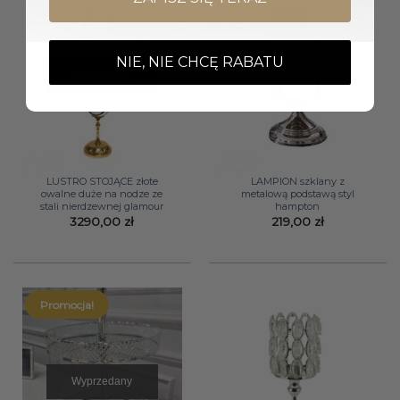
NIE, NIE CHCĘ RABATU
Wyprzedany
LUSTRO STOJĄCE złote
LAMPION szklany z
owalne duże na nodze ze
metalową podstawą styl
stali nierdzewnej glamour
hampton
3290,00
zł
219,00
zł
Promocja!
Wyprzedany