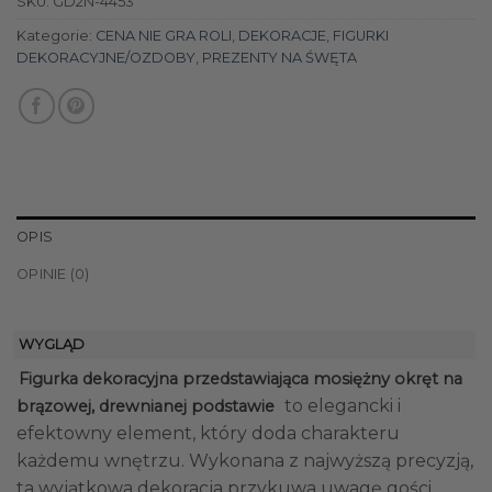
SKU:
GD2N-4453
Kategorie:
CENA NIE GRA ROLI
,
DEKORACJE
,
FIGURKI
DEKORACYJNE/OZDOBY
,
PREZENTY NA ŚWĘTA
OPIS
OPINIE (0)
WYGLĄD
Figurka dekoracyjna przedstawiająca mosiężny okręt na
to elegancki i
brązowej, drewnianej podstawie
efektowny element, który doda charakteru
każdemu wnętrzu. Wykonana z najwyższą precyzją,
ta wyjątkowa dekoracja przykuwa uwagę gości