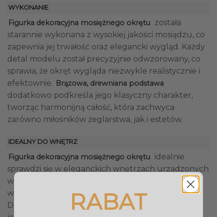
WYKONANIE
została
Figurka dekoracyjna mosiężnego okrętu
starannie wykonana z wysokiej jakości mosiądzu, co
zapewnia jej trwałość oraz elegancki wygląd. Każdy
detal modelu został precyzyjnie odwzorowany, co
sprawia, że okręt wygląda niezwykle realistycznie i
efektownie.
Brązowa, drewniana podstawa
dodatkowo podkreśla jego klasyczny charakter,
tworząc harmonijną całość, która zachwyca
zarówno miłośników żeglarstwa, jak i estetów.
IDEALNY DO WNĘTRZ
idealnie
Figurka dekoracyjna mosiężnego okrętu
sprawdzi się w eleganckich wnętrzach urządzonych
w stylu klasycznym lub marynistycznym,
wprowadzając do nich nutę przygody i nostalgii.
RABAT
Doskonale komponuje się z przestrzeniami takimi