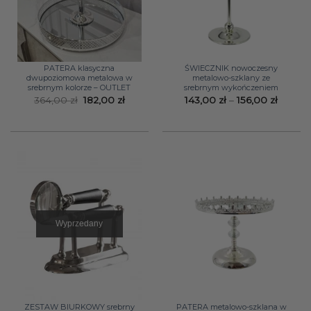
PATERA klasyczna
ŚWIECZNIK nowoczesny
dwupoziomowa metalowa w
metalowo-szklany ze
srebrnym kolorze – OUTLET
srebrnym wykończeniem
Pierwotna
Aktualna
Zakres
364,00
zł
182,00
zł
143,00
zł
–
156,00
zł
cena
cena
cen:
wynosiła:
wynosi:
od
364,00 zł.
182,00 zł.
143,00 
do
156,00 
Wyprzedany
ZESTAW BIURKOWY srebrny
PATERA metalowo-szklana w