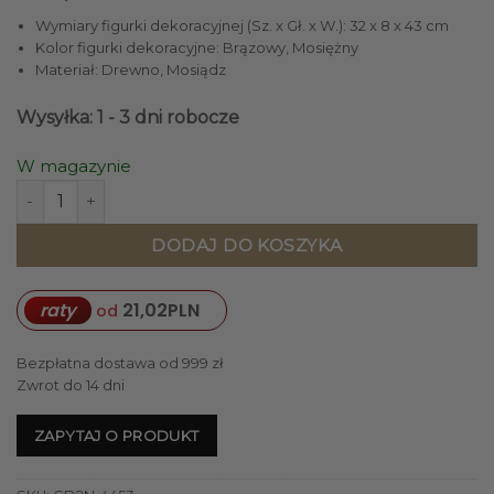
Wymiary figurki dekoracyjnej (Sz. x Gł. x W.): 32 x 8 x 43 cm
Kolor figurki dekoracyjne: Brązowy, Mosiężny
Materiał: Drewno, Mosiądz
Wysyłka: 1 - 3 dni robocze
W magazynie
ilość FIGURKA DEKORACYJNA mosiężny okręt na brązowej, 
DODAJ DO KOSZYKA
raty
21,02
PLN
od
Bezpłatna dostawa od 999 zł
Zwrot do 14 dni
ZAPYTAJ O PRODUKT