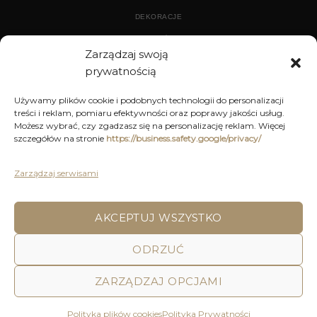
DEKORACJE
WYPOSAŻENIE
Zarządzaj swoją
prywatnością
ARCHIWUM
Używamy plików cookie i podobnych technologii do personalizacji
treści i reklam, pomiaru efektywności oraz poprawy jakości usług.
DEKORACJE
Możesz wybrać, czy zgadzasz się na personalizację reklam. Więcej
szczegółów na stronie
https://business.safety.google/privacy/
KUCHNIA
MEBLE
Zarządzaj serwisami
OŚWIETLENIE
AKCEPTUJ WSZYSTKO
POLITYKA PRYWATNOŚCI
REGULAMIN SKLEPU ON-LINE
ODRZUĆ
WYSYŁKA
DOSTAWA
ZWROTY I REKLAMACJE
HOME
DECOR AND YOU
ZARZĄDZAJ OPCJAMI
Decor & You | Home Decorations | Home Accessories |
Wszystkie Prawa zastrzeżone 2026 © Realizacja: Pink
Polityka plików cookies
Polityka Prywatności