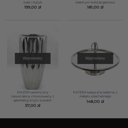
lupa i nożyk
srebrnym kolorze glamour
199,00
zł
181,00
zł
Wyprzedany
Wyprzedany
WAZON ceramiczny
PATERA klasyczna srebrna z
nowoczesny chromowany z
metalu szlachetnego
geometrycznym wzorem
148,00
zł
57,00
zł