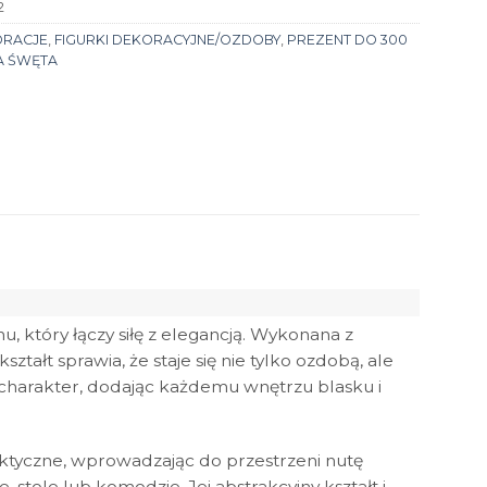
2
ORACJE
,
FIGURKI DEKORACYJNE/OZDOBY
,
PREZENT DO 300
A ŚWĘTA
 który łączy siłę z elegancją. Wykonana z
tałt sprawia, że staje się nie tylko ozdobą, ale
 charakter, dodając każdemu wnętrzu blasku i
ektyczne, wprowadzając do przestrzeni nutę
, stole lub komodzie. Jej abstrakcyjny kształt i