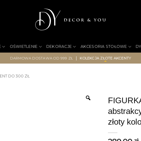
E
OŚWIETLENIE
DEKORACJE
AKCESORIA STOŁOWE
D
|
DARMOWA DOSTAWA OD 999 ZŁ
KOLEKCJA ZŁOTE AKCENTY
ENT DO 300 ZŁ
FIGURK
abstrakc
złoty kol
zł