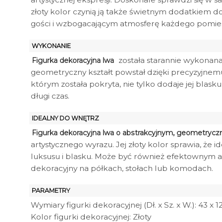
złoty kolor czynią ją także świetnym dodatkiem 
gości i wzbogacającym atmosferę każdego pomies
WYKONANIE
została starannie wykonana 
Figurka dekoracyjna lwa
geometryczny kształt powstał dzięki precyzyjnemu
którym została pokryta, nie tylko dodaje jej blasku
długi czas.
IDEALNY DO WNĘTRZ
Figurka dekoracyjna lwa o abstrakcyjnym, geometrycz
artystycznego wyrazu. Jej złoty kolor sprawia, ż
luksusu i blasku. Może być również efektownym a
dekoracyjny na półkach, stołach lub komodach.
PARAMETRY
Wymiary figurki dekoracyjnej (Dł. x Sz. x W.): 43 x 1
Kolor figurki dekoracyjnej: Złoty