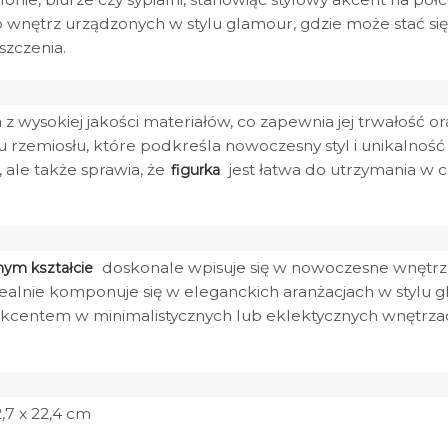
do wnętrz urządzonych w stylu glamour, gdzie może stać 
zczenia.
z wysokiej jakości materiałów, co zapewnia jej trwałość or
 rzemiosłu, które podkreśla nowoczesny styl i unikalność
, ale także sprawia, że
jest łatwa do utrzymania w c
figurka
doskonale wpisuje się w nowoczesne wnętrza
nym kształcie
e idealnie komponuje się w eleganckich aranżacjach w styl
kcentem w minimalistycznych lub eklektycznych wnętrzac
2,7 x 22,4 cm