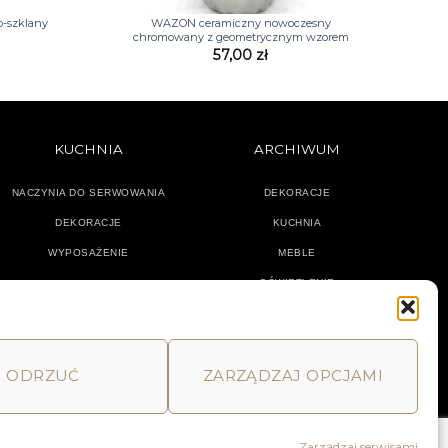
-szklany
WAZON ceramiczny nowoczesny
chromowany z geometrycznym wzorem
57,00
zł
KUCHNIA
ARCHIWUM
NACZYNIA DO SERWOWANIA
DEKORACJE
DEKORACJE
KUCHNIA
WYPOSAŻENIE
MEBLE
OŚWIETLENIE
ODRZUĆ
ZARZĄDZAJ OPCJAMI
MACJE
HOME
DECOR AND YOU
Zarządzaj serwisami