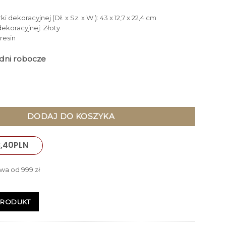
i dekoracyjnej (Dł. x Sz. x W.): 43 x 12,7 x 22,4 cm
dekoracyjnej: Złoty
resin
3 dni robocze
 DEKORACYJNA lwa o abstrakcyjnym, geometrycznym kształcie, z
DODAJ DO KOSZYKA
8,40
PLN
wa od 999 zł
PRODUKT