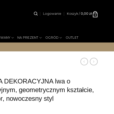
Logowanie
Koszyk /
0,00
zł
0
YWANY
NA PREZENT
OGRÓD
OUTLET
A DEKORACYJNA lwa o
yjnym, geometrycznym kształcie,
or, nowoczesny styl