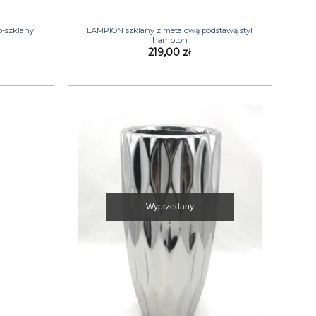
+
-szklany
LAMPION szklany z metalową podstawą styl
hampton
a
Aktualna
219,00
zł
cena
wynosi:
.
139,00 zł.
Wyprzedany
+