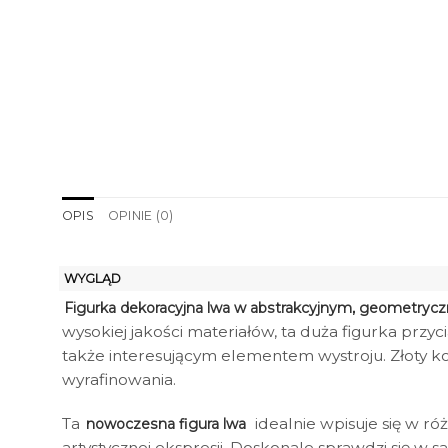
OPIS
OPINIE (0)
WYGLĄD
Figurka dekoracyjna lwa w abstrakcyjnym, geometrycz
wysokiej jakości materiałów, ta duża figurka przyc
także interesującym elementem wystroju. Złoty k
wyrafinowania.
Ta
idealnie wpisuje się w r
nowoczesna figura lwa
artystycznej ekspresji. Doskonale sprawdzi się w sa