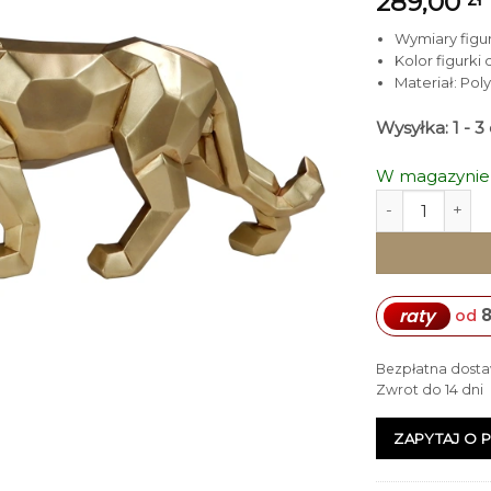
289,00
Wymiary figurk
Kolor figurki 
Materiał: Poly
Wysyłka: 1 - 
W magazynie
ilość FIGURKA
raty
od
Bezpłatna dosta
Zwrot do 14 dni
ZAPYTAJ O 