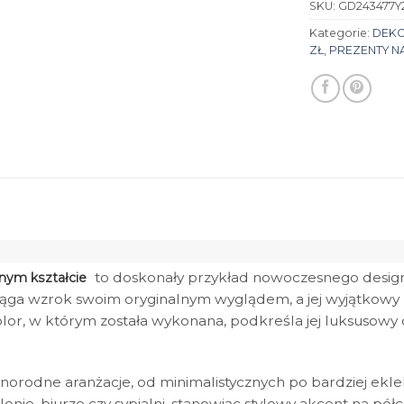
SKU:
GD243477Y
Kategorie:
DEK
ZŁ
,
PREZENTY N
to doskonały przykład nowoczesnego designu,
nym kształcie
iąga wzrok swoim oryginalnym wyglądem, a jej wyjątkowy ksz
olor, w którym została wykonana, podkreśla jej luksusowy
óżnorodne aranżacje, od minimalistycznych po bardziej ekl
lonie, biurze czy sypialni, stanowiąc stylowy akcent na półce