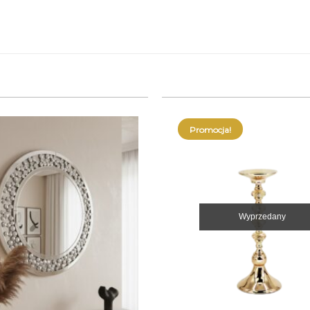
Promocja!
Wyprzedany