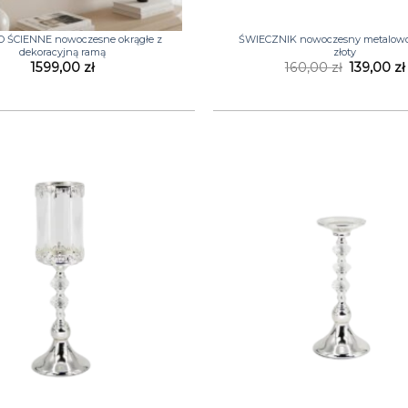
+
 ŚCIENNE nowoczesne okrągłe z
ŚWIECZNIK nowoczesny metalowo
dekoracyjną ramą
złoty
Pierwotn
1599,00
zł
160,00
zł
139,00
zł
cena
wynosiła:
160,00 zł
+