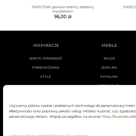
ŚWIECZNIK glamour srebrny zdobiony
ŚWIECZN
kryształkami
96,00
zł
INSPIRACJE
MEBLE
WARTO SPRAWDZIĆ
SALON
POMIESZCZENIA
JADALNIA
STYLE
SYPIALNIA
PRZEDPOKÓJ
Używamy plików cookie i podobnych technologii do personalizacji treści
efektywności oraz poprawy jakości usług. Możesz wybrać, czy zgadzasz 
personalizację reklam. Więcej szczegółów na stronie
https://business.saf
POLITYKA PRYWATNOŚCI
REGU
Polityka plików cookies
Polityka Prywatności