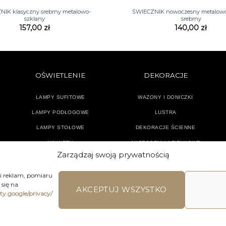
IK klasyczny srebrny metalowo-
ŚWIECZNIK nowoczesny metalowo
szklany
srebrny
157,00
zł
140,00
zł
OŚWIETLENIE
DEKORACJE
LAMPY SUFITOWE
WAZONY I DONICZKI
LAMPY PODŁOGOWE
LUSTRA
LAMPY STOŁOWE
DEKORACJE ŚCIENNE
KINKIETY
AKCESORIA ŁAZIENKOWE
Zarządzaj swoją prywatnością
TEKSTYLIA
DODATKI
 i reklam, pomiaru
się na
AKCEPTUJ WSZYSTKO
ety.google/privacy/
LAMIN SKLEPU ON-LINE
WYSYŁKA
DOSTAWA
ZWROTY I REKLA