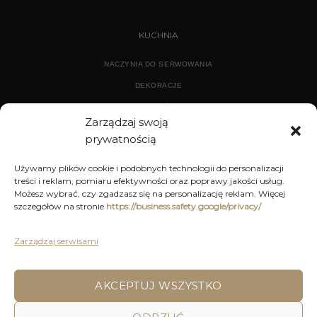
KUCHNIA
NACZYNIA DO SERWOWANIA
DEKORACJE
WYPOSAŻENIE
Zarządzaj swoją
prywatnością
ARCHIWUM
Używamy plików cookie i podobnych technologii do personalizacji
treści i reklam, pomiaru efektywności oraz poprawy jakości usług.
DEKORACJE
Możesz wybrać, czy zgadzasz się na personalizację reklam. Więcej
szczegółów na stronie
https://business.safety.google/privacy/
KUCHNIA
MEBLE
Zarządzaj serwisami
OŚWIETLENIE
AKCEPTUJ WSZYSTKO
POLITYKA PRYWATNOŚCI
REGULAMIN SKLEPU ON-LINE