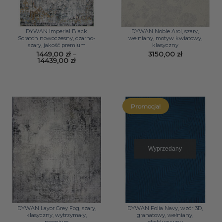
DYWAN Imperial Black
DYWAN Noble Arol, szary,
Scratch nowoczesny, czarno-
wełniany, motyw kwiatowy,
szary, jakość premium
klasyczny
1449,00
zł
–
3150,00
zł
Zakres
14439,00
zł
cen:
od
1449,00 zł
do
14439,00 zł
Promocja!
Wyprzedany
DYWAN Layor Grey Fog, szary,
DYWAN Folia Navy, wzór 3D,
klasyczny, wytrzymały,
granatowy, wełniany,
premium
ekskluzywny