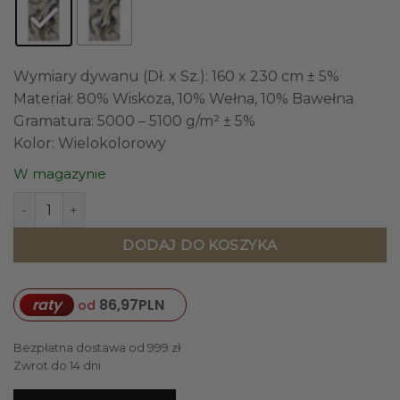
Wymiary dywanu (Dł. x Sz.): 160 x 230 cm ± 5%
Materiał: 80% Wiskoza, 10% Wełna, 10% Bawełna
Gramatura: 5000 – 5100 g/m² ± 5%
Kolor: Wielokolorowy
W magazynie
ilość DYWAN prostokątny, wielokolorowy, abstrakcyjny wz
DODAJ DO KOSZYKA
raty
86,97
PLN
od
Bezpłatna dostawa od 999 zł
Zwrot do 14 dni