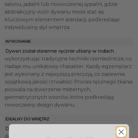
salonu, jadalni lub nowoczesnej sypialni, gdzie
abstrakcyjny wzór dywanu może stać się
kluczowym elementem aranżacji, podkreślając
indywidualny styl wnętrza.
WYKONANIE
,
Dywan został starannie ręcznie utkany w Indiach
wykorzystując tradycyjne techniki rzemieślnicze, co
nadaje mu unikatowy charakter. Każdy egzemplarz
jest wykonany z najwyższą precyzją, co zapewnia
wyjątkową jakość i trwałość. Proces ręcznego tkania
pozwala na stworzenie misternych,
geometrycznych wzorów, które podkreślają
nowoczesny design dywanu.
IDEALNY DO WNĘTRZ
Dywan z abstrakcyjnym, wielokolorowym wzorem
doskonale pasuje do nowoczesnych wnętrz, w