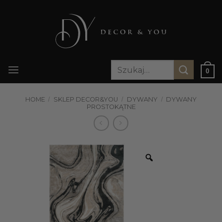
Przewiń
do
zawartości
Szukaj:
0
HOME
/
SKLEP DECOR&YOU
/
DYWANY
/
DYWANY
PROSTOKĄTNE