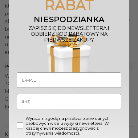
RABAT
których stanie się artystycznym akcentem
przyciągającym uwagę. Sprawdzi się także w
NIESPODZIANKA
eklektycznych przestrzeniach, gdzie różnorodność
ZAPISZ SIĘ DO NEWSLETTERA I
barw i form idealnie wkomponuje się w
ODBIERZ KOD RABATOWY NA
nietuzinkowe aranżacje. Będzie również świetnym
PIERWSZE ZAKUPY
uzupełnieniem loftowych wnętrz, dodając im
energii i unikalnego charakteru.
PARAMETRY
Wymiary dywanu (Dł. x Sz.): 160 x 230 cm / 200 x
300 cm ± 5%
Materiał: 80% Wiskoza, 10% Wełna, 10% Bawełna
Gramatura: 5000 – 5100 g/m² ± 5%
Kolor: Wielokolorowy
Wyrażam zgodę na przetwarzanie danych
osobowych w celu wysyłki newslettera. W
każdej chwili możesz zrezygnować z
otrzymywania wiadomości.
KLIENCI OGLĄDALI RÓWNIEŻ