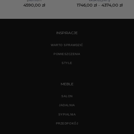
Zakre
4590,00
zł
1746,00
zł
–
4374,00
zł
cen:
od
1746,
do
4374,
INSPIRACJE
WARTO SPRAWDZIĆ
POMIESZCZENIA
STYLE
MEBLE
SALON
JADALNIA
SYPIALNIA
PRZEDPOKÓJ