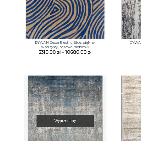
+
+
DYWAN Decor Electric Blue, piękny,
DYWAN 
wzorzysty, beżowo-niebieski
Zakres
3310,00
zł
–
10680,00
zł
cen:
od
3310,00 zł
do
10680,00 zł
Wyprzedany