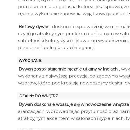
pomieszczeniu. Jego jasna kolorystyka sprawia, ż
ręczne wykonanie zapewnia wyjątkową jakość i tr
doskonale sprawdzi się w minimali
Beżowy dywan
czyni go atrakcyjnym punktem centralnym w saloni
subtelności kolorystyki i stylowemu wykończeniu,
przestrzeń pełną uroku i elegancji.
WYKONANIE
, wy
Dywan został starannie ręcznie utkany w Indiach
wykonany z najwyższą precyzją, co zapewnia wyją
wzorów, które podkreślają nowoczesny design d
IDEALNY DO WNĘTRZ
Dywan doskonale wpasuje się w nowoczesne wnętrza
aranżacjach, wprowadzając przytulność oraz harm
atrakcyjnym akcentem w salonach i sypialniach, 