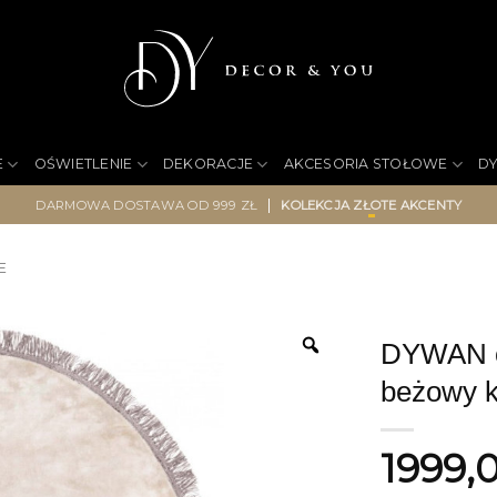
E
OŚWIETLENIE
DEKORACJE
AKCESORIA STOŁOWE
D
|
DARMOWA DOSTAWA OD 999 ZŁ
KOLEKCJA ZŁOTE AKCENTY
E
DYWAN ok
beżowy k
1999,