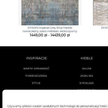
+
+
DYWAN Imperial Grey Blue Marble
DYWA
nowoczesny, szaro-niebieski, ekskluzywny
Zakres
1449,00
zł
–
14439,00
zł
cen:
od
1449,00 zł
do
14439,00 zł
INSPIRACJE
MEBLE
WARTO SPRAWDZIĆ
SALON
POMIESZCZENIA
JADALNIA
STYLE
SYPIALNIA
PRZEDPOKÓJ
Używamy plików cookie i podobnych technologii do personalizacji treści