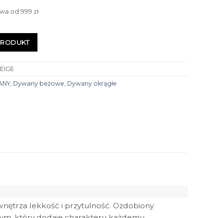
wa od 999 zł
PRODUKT
EIGE
ANY
,
Dywany beżowe
,
Dywany okrągłe
nętrza lekkość i przytulność. Ozdobiony
nym, który dodaje charakteru każdemu