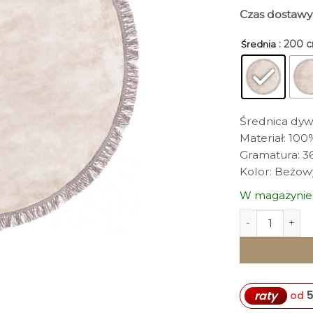
Czas dostawy
: 200 
Średnia
Średnica dyw
Materiał: 10
Gramatura: 3
Kolor: Beżow
W magazynie
ilość DYWAN ok
5
raty
od