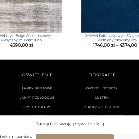
+
N Layor Beige Check, beżowy,
DYWAN Folia Navy, wzór 3D, gra
klasyczny, miękkie runo
wełniany, ekskluzywny
4590,00
zł
1746,00
zł
–
4374,00
OŚWIETLENIE
DEKORACJE
LAMPY SUFITOWE
WAZONY I DONICZKI
LAMPY PODŁOGOWE
LUSTRA
LAMPY STOŁOWE
DEKORACJE ŚCIENNE
KINKIETY
AKCESORIA ŁAZIENKOWE
Zarządzaj swoją prywatnością
TEKSTYLIA
DODATKI
 i reklam, pomiaru