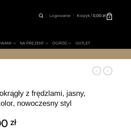
Logowanie
Koszyk /
0,00
zł
0
YWANY
NA PREZENT
OGRÓD
OUTLET
rągły z frędzlami, jasny,
olor, nowoczesny styl
00
zł