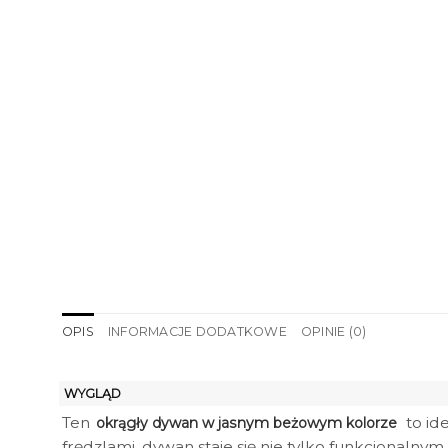
OPIS
INFORMACJE DODATKOWE
OPINIE (0)
WYGLĄD
Ten
to id
okrągły dywan w jasnym beżowym kolorze
frędzlami, dywan staje się nie tylko funkcjona