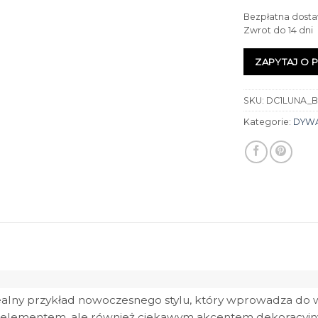
Bezpłatna dosta
Zwrot do 14 dni
ZAPYTAJ O 
SKU:
DC1LUNA_B
Kategorie:
DYW
ealny przykład nowoczesnego stylu, który wprowadza do w
lnym elementem, ale również ciekawym akcentem dekoracyj