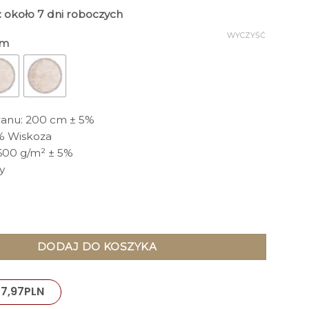
: około 7 dni roboczych
WYCZYŚĆ
cm
anu: 200 cm ± 5%
0% Wiskoza
600 g/m² ± 5%
y
rągły z frędzlami, jasny, beżowy kolor, nowoczesny styl
DODAJ DO KOSZYKA
7,97
PLN