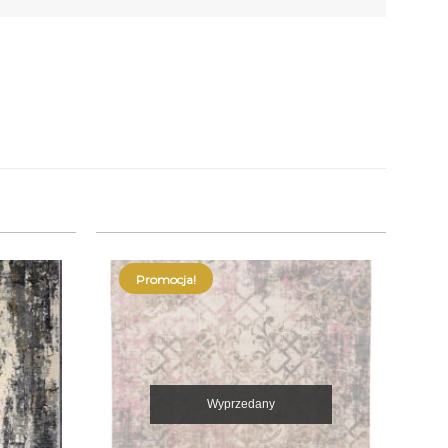
Promocja!
Wyprzedany