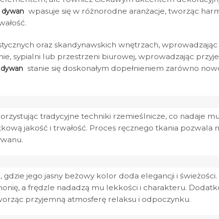
e
wpasuje się w różnorodne aranżacje, tworząc harmo
dywan
wałość.
stycznych oraz skandynawskich wnętrzach, wprowadzając do
e, sypialni lub przestrzeni biurowej, wprowadzając przyje
stanie się doskonałym dopełnieniem zarówno nowocz
dywan
korzystując tradycyjne techniki rzemieślnicze, co nadaje 
tkową jakość i trwałość. Proces ręcznego tkania pozwala
ywanu.
, gdzie jego jasny beżowy kolor doda elegancji i świeżości
onię, a frędzle nadadzą mu lekkości i charakteru. Dodatk
tworząc przyjemną atmosferę relaksu i odpoczynku.