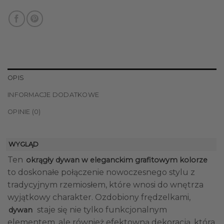
OPIS
INFORMACJE DODATKOWE
OPINIE (0)
WYGLĄD
Ten
okrągły dywan w eleganckim grafitowym kolorze
to doskonałe połączenie nowoczesnego stylu z
tradycyjnym rzemiosłem, które wnosi do wnętrza
wyjątkowy charakter. Ozdobiony frędzelkami,
staje się nie tylko funkcjonalnym
dywan
elementem, ale również efektowną dekoracją, która