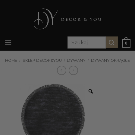
Przewiń
do
zawartości
Szukaj:
0
HOME
/
SKLEP DECOR&YOU
/
DYWANY
/
DYWANY OKRĄGŁE