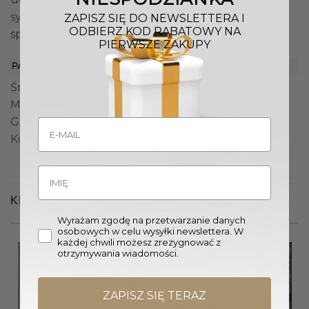
sypialniach, tworząc harmonijną atmosferę
ZAPISZ SIĘ DO NEWSLETTERA I
ODBIERZ KOD RABATOWY NA
sprzyjającą relaksowi.
PIERWSZE ZAKUPY
PARAMETRY
Średnica dywanu: 200 cm / 250 cm / 300 cm ± 5%
Materiał: 100% Wiskoza
Gramatura: 3600 g/m² ± 5%
Kolor: Grafitowy
KLIENCI OGLĄDALI RÓWNIEŻ
Wyrażam zgodę na przetwarzanie danych
osobowych w celu wysyłki newslettera. W
każdej chwili możesz zrezygnować z
otrzymywania wiadomości.
ZAPISZ SIĘ TERAZ