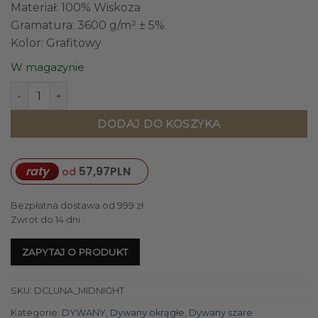
Materiał: 100% Wiskoza
Gramatura: 3600 g/m² ± 5%
Kolor: Grafitowy
W magazynie
ilość DYWAN o okrągłym kształcie, ozdobiony frędzelkami, g
DODAJ DO KOSZYKA
raty
57,97
PLN
od
Bezpłatna dostawa od 999 zł
Zwrot do 14 dni
ZAPYTAJ O PRODUKT
SKU:
DCLUNA_MIDNIGHT
Kategorie:
DYWANY
,
Dywany okrągłe
,
Dywany szare