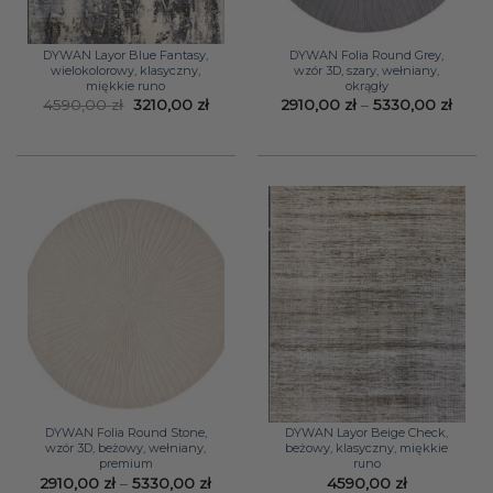
DYWAN Layor Blue Fantasy,
DYWAN Folia Round Grey,
wielokolorowy, klasyczny,
wzór 3D, szary, wełniany,
miękkie runo
okrągły
Pierwotna
Aktualna
Zakr
4590,00
zł
3210,00
zł
2910,00
zł
–
5330,00
zł
cena
cena
cen:
wynosiła:
wynosi:
od
4590,00 zł.
3210,00 zł.
2910,
do
5330,
DYWAN Folia Round Stone,
DYWAN Layor Beige Check,
wzór 3D, beżowy, wełniany,
beżowy, klasyczny, miękkie
premium
runo
Zakres
2910,00
zł
–
5330,00
zł
4590,00
zł