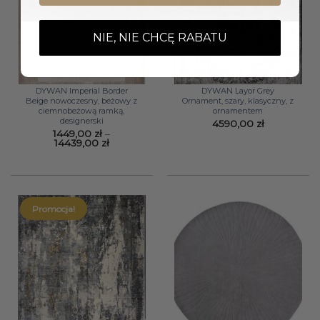
NIE, NIE CHCĘ RABATU
DYWAN Imperial Border
DYWAN Layor Grey
Beige nowoczesny, beżowy z
Ornament, szary, klasyczny, z
ciemnobeżową ramką,
ornamentem
designerski
4590,00
zł
1449,00
zł
–
Zakres
14439,00
zł
cen:
od
1449,00 zł
do
14439,00 zł
Promocja!