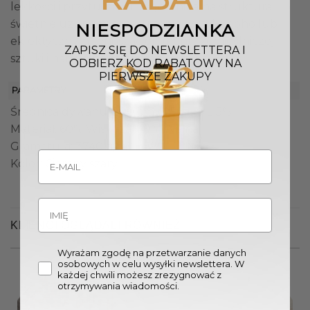
lekkości i przytulności. Jego unikalna struktura
świetnie uzupełni przestrzenie w stylu boho lub
NIESPODZIANKA
eklektycznym, wnosząc element rzemieślniczej
ZAPISZ SIĘ DO NEWSLETTERA I
sztuki i naturalnego piękna.
ODBIERZ KOD RABATOWY NA
PIERWSZE ZAKUPY
PARAMETRY
Średnica dywanu: 200 cm / 250 cm ± 5%
Materiał: 60% Wiskoza, 40% Wełna
Gramatura: 3740 g/m² ± 5%
Kolor: Ciemny szary
KLIENCI OGLĄDALI RÓWNIEŻ
Wyrażam zgodę na przetwarzanie danych
osobowych w celu wysyłki newslettera. W
każdej chwili możesz zrezygnować z
otrzymywania wiadomości.