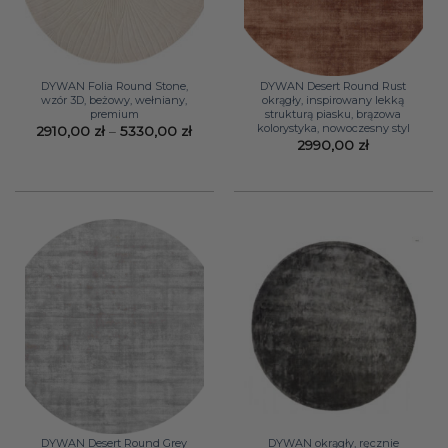
DYWAN Folia Round Stone,
DYWAN Desert Round Rust
wzór 3D, beżowy, wełniany,
okrągły, inspirowany lekką
premium
strukturą piasku, brązowa
kolorystyka, nowoczesny styl
Zakres
2910,00
zł
–
5330,00
zł
cen:
2990,00
zł
od
2910,00 zł
do
5330,00 zł
DYWAN Desert Round Grey
DYWAN okrągły, ręcznie