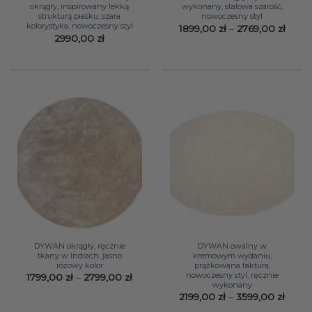
okrągły, inspirowany lekką
wykonany, stalowa szarość,
strukturą piasku, szara
nowoczesny styl
kolorystyka, nowoczesny styl
Zakre
1899,00
zł
–
2769,00
zł
cen:
2990,00
zł
od
1899,
do
2769,
DYWAN okrągły, ręcznie
DYWAN owalny w
tkany w Indiach, jasno
kremowym wydaniu,
różowy kolor
prążkowana faktura,
nowoczesny styl, ręcznie
Zakres
1799,00
zł
–
2799,00
zł
wykonany
cen:
od
Zakre
2199,00
zł
–
3599,00
zł
1799,00 zł
cen: