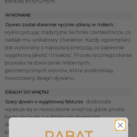
bardziej przytulnym.
WYKONANIE
,
Dywan został starannie ręcznie utkany w Indiach
wykorzystując tradycyjne techniki rzemieślnicze, co
nadaje mu unikatowy charakter. Każdy egzemplarz
jest wykonany z najwyższą precyzją, co zapewnia
wyjątkową jakość i trwałość. Proces ręcznego tkania
pozwala na stworzenie misternych,
geometrycznych wzorów, które podkreślają
nowoczesny design dywanu.
IDEALNY DO WNĘTRZ
doskonale
Szary dywan o wyjątkowej fakturze
wpasuje się w nowoczesne wnętrza, gdzie proste
formy łączą się z subtelnymi akcentami
dekoracyjnymi. Sprawdzi się również w eleganckich,
RABAT
klasycznych aranżacjach, dodając im nowoczesnej