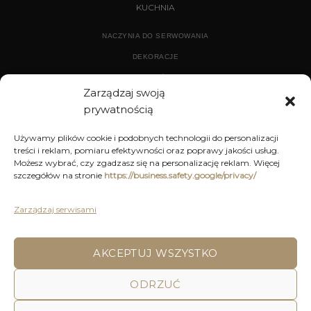
KUCHNIA
NACZYNIA DO SERWOWANIA
DEKORACJE
WYPOSAŻENIE
Zarządzaj swoją
prywatnością
ARCHIWUM
Używamy plików cookie i podobnych technologii do personalizacji
treści i reklam, pomiaru efektywności oraz poprawy jakości usług.
DEKORACJE
Możesz wybrać, czy zgadzasz się na personalizację reklam. Więcej
szczegółów na stronie
https://business.safety.google/privacy/
KUCHNIA
MEBLE
Zarządzaj serwisami
OŚWIETLENIE
AKCEPTUJ WSZYSTKO
POLITYKA PRYWATNOŚCI
REGULAMIN SKLEPU ON-LINE
ODRZUĆ
WYSYŁKA
DOSTAWA
ZWROTY I REKLAMACJE
HOME
DECOR AND YOU