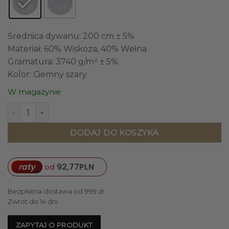
Średnica dywanu: 200 cm ± 5%
Materiał: 60% Wiskoza, 40% Wełna
Gramatura: 3740 g/m² ± 5%
Kolor: Ciemny szary
W magazynie
ilość DYWAN okrągły, szary, wyjątkowa faktura, ręcznie wy
DODAJ DO KOSZYKA
raty
92,77
PLN
od
Bezpłatna dostawa od 999 zł
Zwrot do 14 dni
ZAPYTAJ O PRODUKT