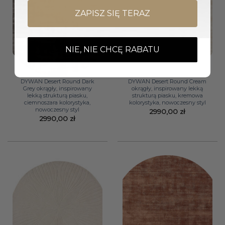
ZAPISZ SIĘ TERAZ
NIE, NIE CHCĘ RABATU
DYWAN Desert Round Dark
DYWAN Desert Round Cream
Grey okrągły, inspirowany
okrągły, inspirowany lekką
lekką strukturą piasku,
strukturą piasku, kremowa
ciemnoszara kolorystyka,
kolorystyka, nowoczesny styl
nowoczesny styl
2990,00
zł
2990,00
zł