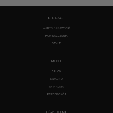
do
od
2799,00 zł
2199,
do
3599,
INSPIRACJE
WARTO SPRAWDZIĆ
POMIESZCZENIA
STYLE
MEBLE
SALON
JADALNIA
SYPIALNIA
PRZEDPOKÓJ
OŚWIETLENIE