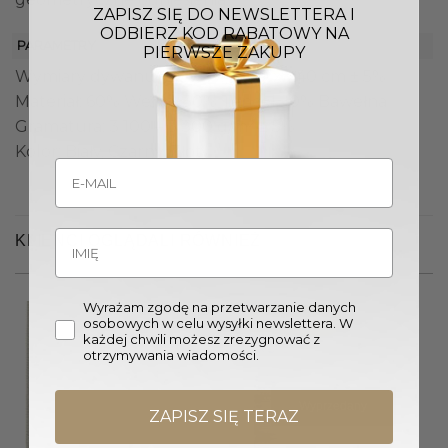
ZAPISZ SIĘ DO NEWSLETTERA I
ODBIERZ KOD RABATOWY NA
PARAMETRY
PIERWSZE ZAKUPY
Wymiary dywanu (Sz. x W.): 200 x 240 cm ± 5%
Materiał: 60% Wełna, 30% Tencel, 10% Bawełna
Gramatura: 3 100 – 3 300 g/m² ± 5%
Kolor: Biały, Czarny, Złoty
KLIENCI OGLĄDALI RÓWNIEŻ
Wyrażam zgodę na przetwarzanie danych
Promocja!
osobowych w celu wysyłki newslettera. W
każdej chwili możesz zrezygnować z
otrzymywania wiadomości.
Wyprzedany
ZAPISZ SIĘ TERAZ