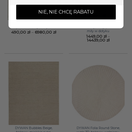
NIE, NIE CHCĘ RABATU
DYWAN Bubbles Grey, szary,
DYWAN Imperial Concrete
miękkie runo, wysoka jakość
nowoczesny, szary, premium,
miły w dotyku
Zakres
490,00
zł
–
6980,00
zł
cen:
1449,00
zł
–
od
Zakres
14439,00
zł
490,00 zł
cen:
do
od
6980,00 zł
1449,00 zł
do
14439,00 zł
DYWAN Bubbles Beige,
DYWAN Folia Round Stone,
beżowy, miękkie runo,
wzór 3D, beżowy, wełniany,