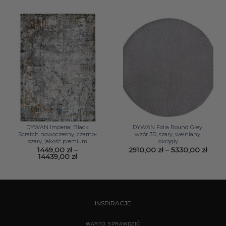
do
14439,00 zł
DYWAN Imperial Black
DYWAN Folia Round Grey,
Scratch nowoczesny, czarno-
wzór 3D, szary, wełniany,
szary, jakość premium
okrągły
Zakr
1449,00
zł
–
2910,00
zł
–
5330,00
zł
Zakres
cen:
14439,00
zł
cen:
od
od
2910,
1449,00 zł
do
do
5330,
14439,00 zł
INSPIRACJE
WARTO SPRAWDZIĆ