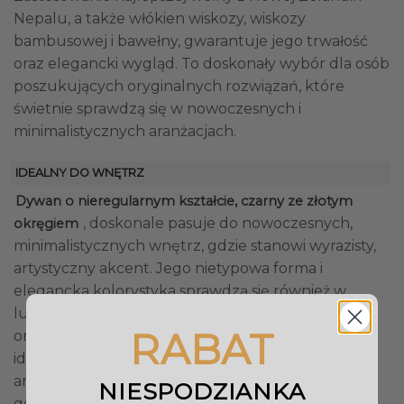
Nepalu, a także włókien wiskozy, wiskozy
bambusowej i bawełny, gwarantuje jego trwałość
oraz elegancki wygląd. To doskonały wybór dla osób
poszukujących oryginalnych rozwiązań, które
świetnie sprawdzą się w nowoczesnych i
minimalistycznych aranżacjach.
IDEALNY DO WNĘTRZ
Dywan o nieregularnym kształcie, czarny ze złotym
, doskonale pasuje do nowoczesnych,
okręgiem
minimalistycznych wnętrz, gdzie stanowi wyrazisty,
artystyczny akcent. Jego nietypowa forma i
elegancka kolorystyka sprawdzą się również w
luksusowych aranżacjach glamour, dodając im
RABAT
oryginalności i szyku. Dodatkowo, dywan ten
idealnie uzupełni przestrzenie inspirowane stylem
art déco, wprowadzając subtelny kontrast i
NIESPODZIANKA
geometryczne odniesienia.