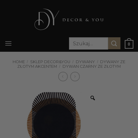
Przewiń
do
zawartości
Szukaj:
0
HOME
/
SKLEP DECOR&YOU
/
DYWANY
/
DYWANY ZE
ZŁOTYM AKCENTEM
/
DYWAN CZARNY ZE ZŁOTYM