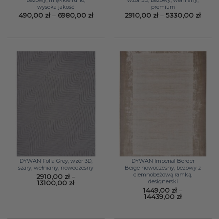
wysoka jakość
premium
Zakres
Zakr
490,00
zł
–
6980,00
zł
2910,00
zł
–
5330,00
zł
cen:
cen:
od
od
490,00 zł
2910,
do
do
6980,00 zł
5330,
DYWAN Folia Grey, wzór 3D,
DYWAN Imperial Border
szary, wełniany, nowoczesny
Beige nowoczesny, beżowy z
ciemnobeżową ramką,
2910,00
zł
–
designerski
Zakres
13100,00
zł
cen:
1449,00
zł
–
od
Zakres
14439,00
zł
2910,00 zł
cen:
do
od
13100,00 zł
1449,00 zł