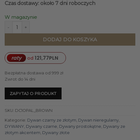
Czas dostawy: około 7 dni roboczych
W magazynie
ilość DYWAN o nieregularnym kształcie, czarny ze złotym o
DODAJ DO KOSZYKA
raty
121,77
PLN
od
Bezpłatna dostawa od 999 zł
Zwrot do 14 dni
ZAPYTAJ O PRODUKT
SKU:
DC1OPAL_BROWN
Kategorie:
Dywan czarny ze złotym
,
Dywan nieregularny
,
DYWANY
,
Dywany czarne
,
Dywany prostokątne
,
Dywany ze
złotym akcentem
,
Dywany złote