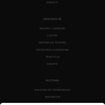
KINKIETY
DEKORACJE
WAZONY I DONICZKI
LUSTRA
DEKORACJE ŚCIENNE
AKCESORIA ŁAZIENKOWE
TEKSTYLIA
DODATKI
KUCHNIA
NACZYNIA DO SERWOWANIA
DEKORACJE
WYPOSAŻENIE