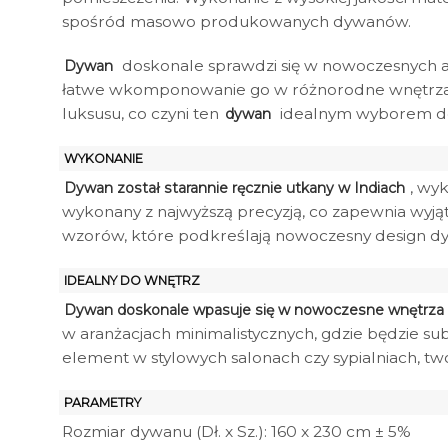
spośród masowo produkowanych dywanów.
doskonale sprawdzi się w nowoczesnych ar
Dywan
łatwe wkomponowanie go w różnorodne wnętrza, o
luksusu, co czyni ten
idealnym wyborem do s
dywan
WYKONANIE
, wy
Dywan został starannie ręcznie utkany w Indiach
wykonany z najwyższą precyzją, co zapewnia wyją
wzorów, które podkreślają nowoczesny design d
IDEALNY DO WNĘTRZ
Dywan doskonale wpasuje się w nowoczesne wnętrza
w aranżacjach minimalistycznych, gdzie będzie 
element w stylowych salonach czy sypialniach, tw
PARAMETRY
Rozmiar dywanu (Dł. x Sz.): 160 x 230 cm ± 5%