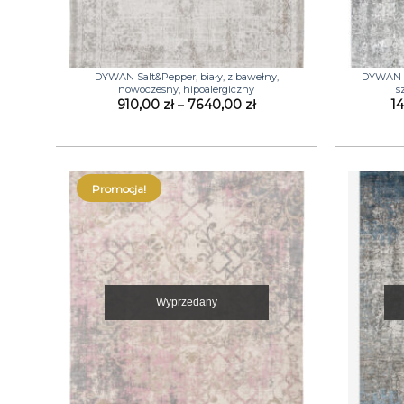
+
+
DYWAN Salt&Pepper, biały, z bawełny,
DYWAN Im
nowoczesny, hipoalergiczny
s
Zakres
910,00
zł
–
7640,00
zł
1
cen:
od
910,00 zł
do
7640,00 zł
Promocja!
Wyprzedany