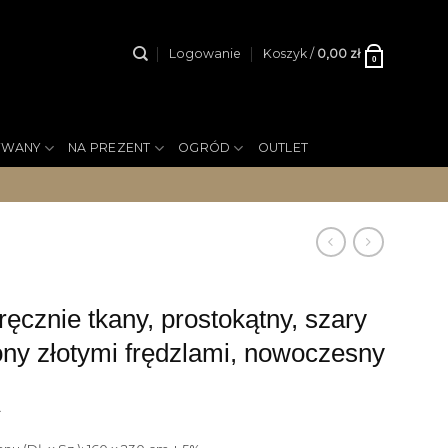
Logowanie
Koszyk /
0,00
zł
0
YWANY
NA PREZENT
OGRÓD
OUTLET
cznie tkany, prostokątny, szary
ny złotymi frędzlami, nowoczesny
ł