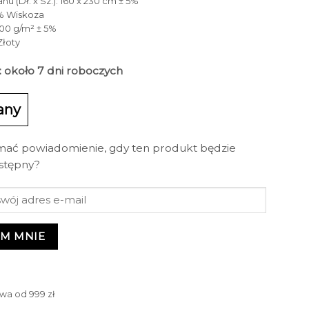
u (Dł. x Sz.): 160 x 230 cm ± 5%
0% Wiskoza
100 g/m² ± 5%
Złoty
: około 7 dni roboczych
any
mać powiadomienie, gdy ten produkt będzie
stępny?
M MNIE
wa od 999 zł