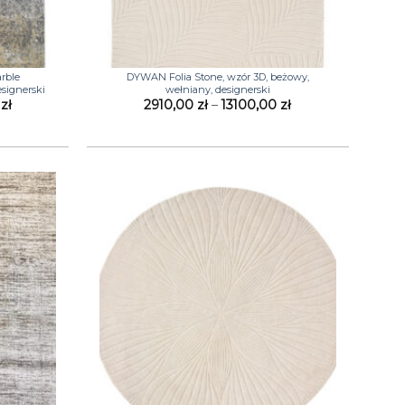
+
rble
DYWAN Folia Stone, wzór 3D, beżowy,
esignerski
wełniany, designerski
Zakres
Zakres
0
zł
2910,00
zł
–
13100,00
zł
cen:
cen:
od
od
1449,00 zł
2910,00 zł
do
do
14439,00 zł
13100,00 zł