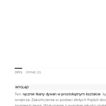
OPIS
OPINIE (0)
WYGLĄD
Ten
łą
ręcznie tkany dywan w prostokątnym kształcie
wnętrza. Zakończenia w postaci złotych frędzli do
pomieszczenia. Wykonanie z wysokiej jakości mate