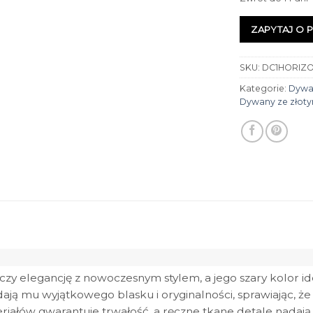
ZAPYTAJ O 
SKU:
DC1HORIZO
Kategorie:
Dywan
Dywany ze złot
czy elegancję z nowoczesnym stylem, a jego szary kolor i
dają mu wyjątkowego blasku i oryginalności, sprawiając, ż
riałów gwarantuje trwałość, a ręczne tkane detale nadają