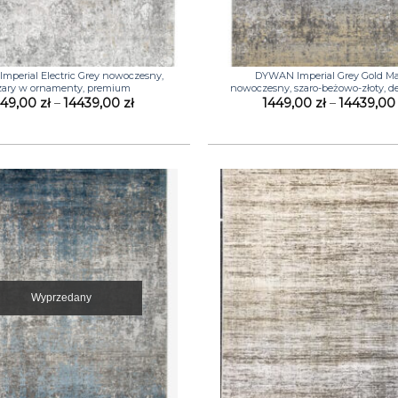
+
perial Electric Grey nowoczesny,
DYWAN Imperial Grey Gold Ma
zary w ornamenty, premium
nowoczesny, szaro-beżowo-złoty, d
Zakres
449,00
zł
–
14439,00
zł
1449,00
zł
–
14439,0
cen:
od
1449,00 zł
do
14439,00 zł
Wyprzedany