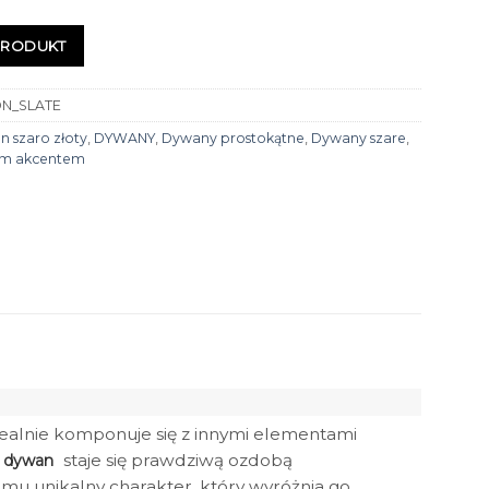
PRODUKT
N_SLATE
 szaro złoty
,
DYWANY
,
Dywany prostokątne
,
Dywany szare
,
ym akcentem
dealnie komponuje się z innymi elementami
e
staje się prawdziwą ozdobą
dywan
 mu unikalny charakter, który wyróżnia go