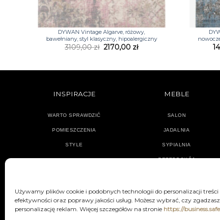
+
+
DYWAN Vintage Algarve, różowy,
DYW
bawełniany, styl klasyczny, hipoalergiczny
nowocze
Pierwotna
Aktualna
3109,00
zł
2170,00
zł
1
cena
cena
wynosiła:
wynosi:
3109,00 zł.
2170,00 zł.
INSPIRACJE
MEBLE
WARTO SPRAWDZIĆ
SALON
POMIESZCZENIA
JADALNIA
STYLE
SYPIALNIA
PRZEDPOKÓJ
Używamy plików cookie i podobnych technologii do personalizacji treści
efektywności oraz poprawy jakości usług. Możesz wybrać, czy zgadzasz 
personalizację reklam. Więcej szczegółów na stronie
https://business.saf