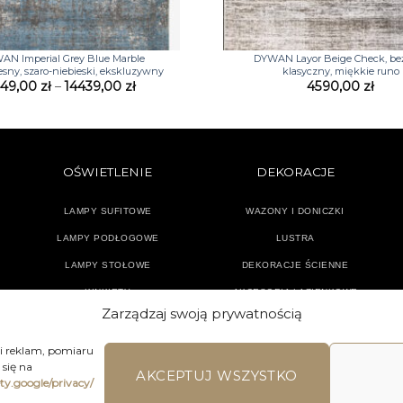
+
AN Imperial Grey Blue Marble
DYWAN Layor Beige Check, be
sny, szaro-niebieski, ekskluzywny
klasyczny, miękkie runo
Zakres
449,00
zł
–
14439,00
zł
4590,00
zł
cen:
od
1449,00 zł
do
14439,00 zł
OŚWIETLENIE
DEKORACJE
LAMPY SUFITOWE
WAZONY I DONICZKI
LAMPY PODŁOGOWE
LUSTRA
LAMPY STOŁOWE
DEKORACJE ŚCIENNE
KINKIETY
AKCESORIA ŁAZIENKOWE
Zarządzaj swoją prywatnością
TEKSTYLIA
DODATKI
 i reklam, pomiaru
się na
AKCEPTUJ WSZYSTKO
ety.google/privacy/