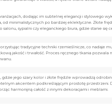
anżacjach, dodając im subtelnej elegancji i stylowego wy
d minimalistycznych po bardziej eklektyczne. Złote frę
alonu, sypialni czy eleganckiego biura, gdzie stanie si
korzystując tradycyjne techniki rzemieślnicze, co nadaje 
tkową jakość i trwałość. Proces ręcznego tkania pozwala
ywanu.
, gdzie jego szary kolor i złote frędzle wprowadzą odrobinę
subtelnym akcentem podkreślającym prostotę przestrzeni
orząc harmonijną całość z innymi dekoracjami i meblami.