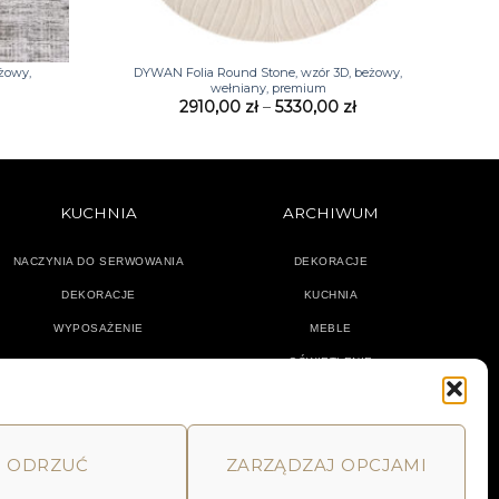
+
żowy,
DYWAN Folia Round Stone, wzór 3D, beżowy,
wełniany, premium
Zakres
2910,00
zł
–
5330,00
zł
cen:
od
2910,00 zł
do
5330,00 zł
KUCHNIA
ARCHIWUM
NACZYNIA DO SERWOWANIA
DEKORACJE
DEKORACJE
KUCHNIA
WYPOSAŻENIE
MEBLE
OŚWIETLENIE
ODRZUĆ
ZARZĄDZAJ OPCJAMI