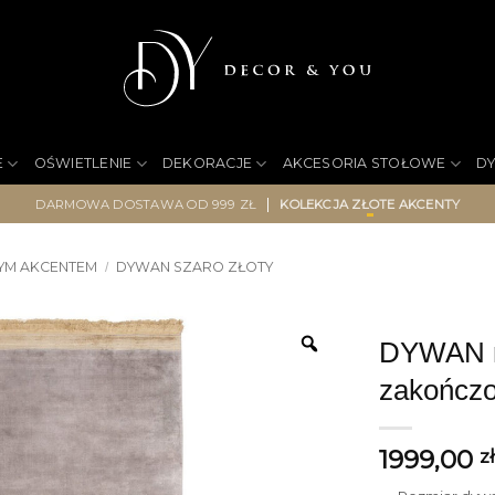
E
OŚWIETLENIE
DEKORACJE
AKCESORIA STOŁOWE
D
|
DARMOWA DOSTAWA OD 999 ZŁ
KOLEKCJA ZŁOTE AKCENTY
YM AKCENTEM
DYWAN SZARO ZŁOTY
/
DYWAN rę
zakończo
1999,00
z