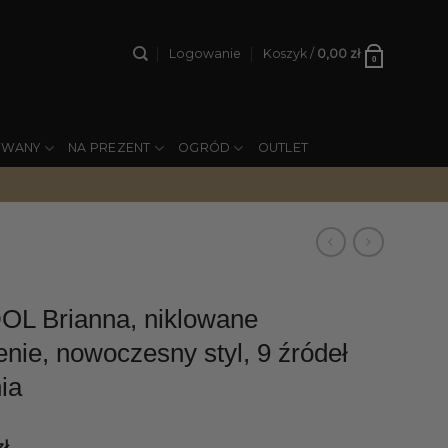
Logowanie
Koszyk /
0,00
zł
0
YWANY
NA PREZENT
OGRÓD
OUTLET
L Brianna, niklowane
nie, nowoczesny styl, 9 źródeł
ia
zł