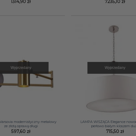
1314,90
zł
7235,10
zł
Wyprzedany
Wyprzedany
+
Varsovia modernistyczny metalowy
LAMPA WISZĄCA Elegance nowoc
ze złotą oprawą długi
perłowo białym kloszem du
597,60
zł
715,50
zł