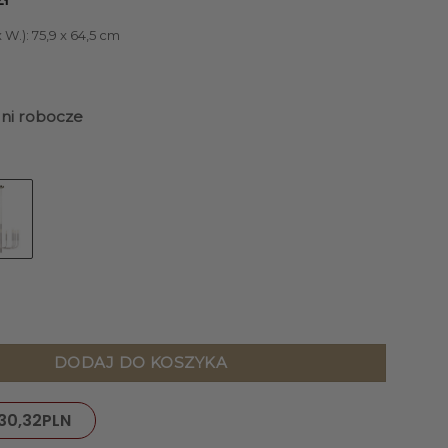
 W.): 75,9 x 64,5 cm
dni robocze
 Brianna, niklowane wykończenie, nowoczesny styl, 9 źródeł oś
DODAJ DO KOSZYKA
30,32
PLN