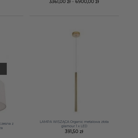
Zakres
3361,00
zł
–
6900,00
zł
cen:
od
3361,00 zł
do
6900,00 zł
+
LAMPA WISZĄCA Organic metalowa złota
zesna z
glamour 1 x LED
ża
391,50
zł