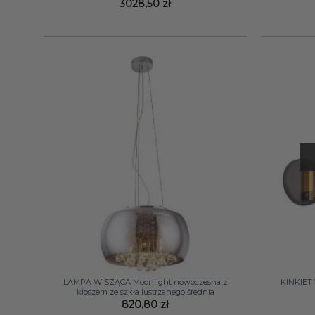
3028,50
zł
+
+
LAMPA WISZĄCA Moonlight nowoczesna z
KINKIET 
kloszem ze szkła lustrzanego średnia
820,80
zł