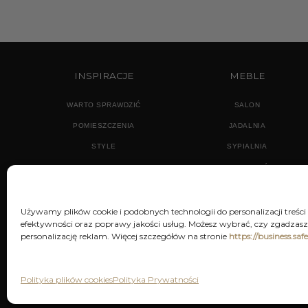
INSPIRACJE
MEBLE
WARTO SPRAWDZIĆ
SALON
POMIESZCZENIA
JADALNIA
STYLE
SYPIALNIA
PRZEDPOKÓJ
Używamy plików cookie i podobnych technologii do personalizacji treści
efektywności oraz poprawy jakości usług. Możesz wybrać, czy zgadzasz 
personalizację reklam. Więcej szczegółów na stronie
https://business.saf
POLITYKA PRYWATNOŚCI
REGU
Polityka plików cookies
Polityka Prywatności
Decor & You | Home Decorati