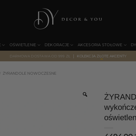
E
OŚWIETLENIE
DEKORACJE
AKCESORIA STOŁOWE
D
|
DARMOWA DOSTAWA OD 999 ZŁ
KOLEKCJA ZŁOTE AKCENTY
ŻYRANDOLE NOWOCZESNE
/
ŻYRANDO
wykończe
oświetlen