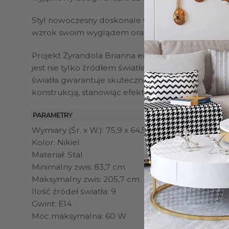
Styl nowoczesny doskonale współgra z elegancki
wzrok swoim wyglądem oraz funkcjonalnością. Dz
Projekt Żyrandola Brianna emanuje nowoczesnym st
jest nie tylko źródłem światła, ale również zna
światła gwarantuje skuteczne doświetlenie całego
konstrukcją, stanowiąc efektowny punkt centraln
PARAMETRY
Wymiary (Śr. x W.): 75,9 x 64,5 cm
Kolor: Nikiel
Materiał: Stal
Minimalny zwis: 83,7 cm
Maksymalny zwis: 205,7 cm
Ilość źródeł światła: 9
Gwint: E14
Moc maksymalna: 60 W