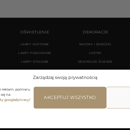
OŚWIETLENIE
DEKORACJE
LAMPY SUFITOWE
WAZONY I DONICZKI
LAMPY PODŁOGOWE
LUSTRA
LAMPY STOŁOWE
DEKORACJE ŚCIENNE
KINKIETY
AKCESORIA ŁAZIENKOWE
Zarządzaj swoją prywatnością
TEKSTYLIA
DODATKI
 i reklam, pomiaru
się na
AKCEPTUJ WSZYSTKO
ety.google/privacy/
LAMIN SKLEPU ON-LINE
WYSYŁKA
DOSTAWA
ZWROTY I REKLA
ons | Home Accessories | Wszystkie Prawa zastrzeżone 2026 © 