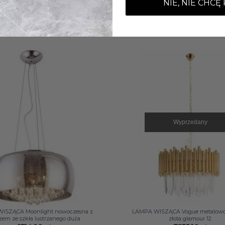
NIE, NIE CHCĘ
Wyprzedany
+
ISZĄCA Moonlight nowoczesna z
LAMPA WISZĄCA Vogue metalowo
zem ze szkła lustrzanego duża
złota glamour 12