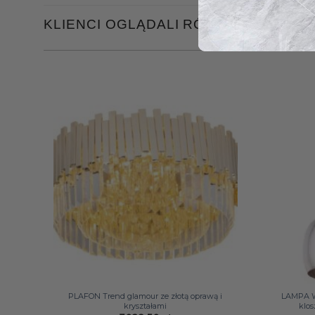
KLIENCI OGLĄDALI RÓWNIEŻ
+
+
PLAFON Trend glamour ze złotą oprawą i
LAMPA W
kryształami
klos