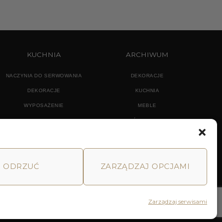
KUCHNIA
ARCHIWUM
NACZYNIA DO SERWOWANIA
DEKORACJE
DEKORACJE
KUCHNIA
WYPOSAŻENIE
MEBLE
OŚWIETLENIE
ODRZUĆ
ZARZĄDZAJ OPCJAMI
MACJE
HOME
DECOR AND YOU
Zarządzaj serwisami
Realizacja: Pink Shark Media