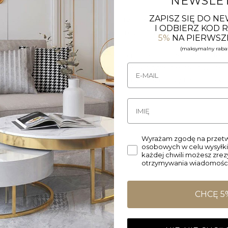
NEWSLE
ZAPISZ SIĘ DO N
m, niklowanym wykończeniem, tworząc harmonijną i nowa
I ODBIERZ KOD
iewięć źródeł światła zapewnia równomierne rozproszenie
5%
NA PIERWSZ
(maksymalny rabat
ylem, który idealnie pasuje do różnych przestrzeni. Jego
komitym elementem dekoracyjnym. Wykończenie niklowane 
 pomieszczenia. Żyrandol Brianna wyróżnia się nie tylko 
y każdego wnętrza.
Wyrażam zgodę na przetw
osobowych w celu wysyłki
każdej chwili możesz zre
otrzymywania wiadomości
CHCĘ 5