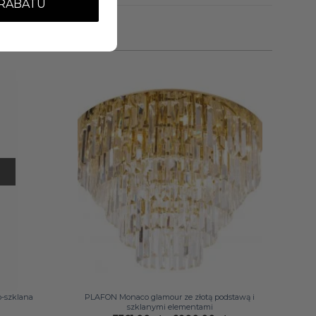
 RABATU
+
-szklana
PLAFON Monaco glamour ze złotą podstawą i
szklanymi elementami