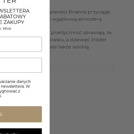
TTER
EWSLETTERA
torską kompozycję. Żyrandol Brianna przyciąga
 RABATOWY
 oświetlenia, tworząc wyjątkową atmosferę.
E ZAKUPY
 100zł)
 imponujący wygląd i praktyczność sprawiają, że
dodaje wyjątkowego blasku, a dziewięć źródeł
wyjątkowym designem, ale także solidną
arzanie danych
 newslettera. W
zygnować z
.
%