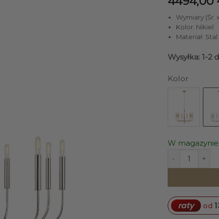
4494,00
Wymiary (Śr. x
Kolor: Nikiel
Materiał: Stal
Wysyłka: 1-2 
Kolor
W magazynie
ilość ŻYRANDOL
1
raty
od