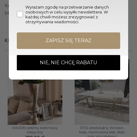
Kolor: Złoty, Transparentny
Wyrażam zgodę na przetwarzanie danych
osobowych w celu wysyłki newslettera. W
Materiał: Metal, Szkło
każdej chwili możesz zrezygnować z
otrzymywania wiadomości.
ZAPISZ SIĘ TERAZ
KLIENCI OGLĄDALI RÓWNIEŻ
NIE, NIE CHCĘ RABATU
Promocja!
WAZON srebrny kielichowy
STÓŁ prostokątny Winston,
klasyczny
biały, marmurowy blat, złote
nogi, styl glamour