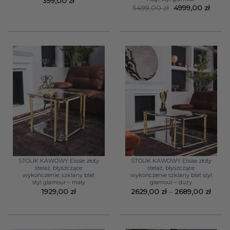
399,00
zł
Pierwotna
Aktua
5499,00
zł
4999,00
zł
cena
cena
wynosiła:
wynos
5499,00 zł.
4999,0
STOLIK KAWOWY Elisse złoty
STOLIK KAWOWY Elisse złoty
stelaż, błyszczące
stelaż, błyszczące
wykończenie, szklany blat
wykończenie szklany blat styl
styl glamour – mały
glamour – duży
Zakr
1929,00
zł
2629,00
zł
–
2689,00
zł
cen:
od
2629,
do
2689,