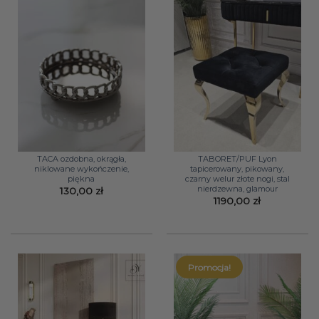
TACA ozdobna, okrągła,
TABORET/PUF Lyon
niklowane wykończenie,
tapicerowany, pikowany,
piękna
czarny welur złote nogi, stal
nierdzewna, glamour
130,00
zł
1190,00
zł
Promocja!