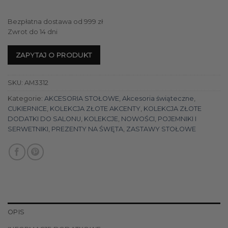
Bezpłatna dostawa od 999 zł
Zwrot do 14 dni
ZAPYTAJ O PRODUKT
SKU:
AM3312
Kategorie:
AKCESORIA STOŁOWE
,
Akcesoria świąteczne
,
CUKIERNICE
,
KOLEKCJA ZŁOTE AKCENTY
,
KOLEKCJA ZŁOTE
DODATKI DO SALONU
,
KOLEKCJE
,
NOWOŚCI
,
POJEMNIKI I
SERWETNIKI
,
PREZENTY NA ŚWĘTA
,
ZASTAWY STOŁOWE
OPIS