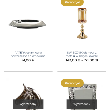
Promocja!
PATERA ceramiczna
ŚWIECZNIK glamour z
nowoczesna chromowana
metalu w złotym kolorze
Zakres
41,00
zł
143,00
zł
–
171,00
zł
cen:
od
143,00 
do
171,00 z
Promocja!
Wyprzedany
Wyprzedany