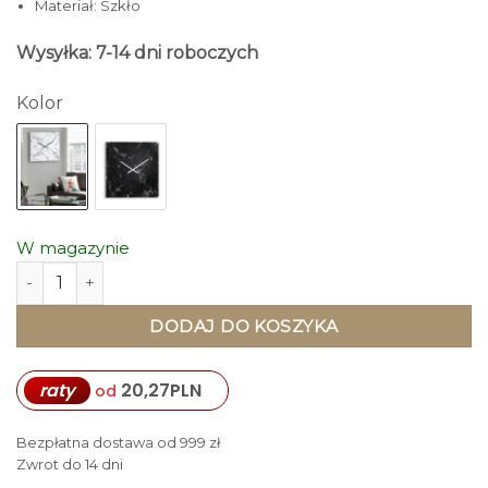
Materiał: Szkło
Wysyłka: 7-14 dni roboczych
Kolor
W magazynie
ilość ZEGAR ŚCIENNY Firenze szklany z efektem marmuru, b
DODAJ DO KOSZYKA
raty
20,27
PLN
od
Bezpłatna dostawa od 999 zł
Zwrot do 14 dni