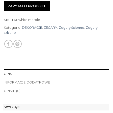
ZAPYTAJ O PRODUKT
SKU:
LK8white marble
Kategorie:
DEKORACJE
,
ZEGARY
,
Zegary ścienne
,
Zegary
szklane
OPIS
INFORMACJE DODATKOWE
OPINIE (0)
WYGLĄD