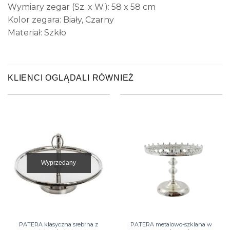
Wymiary zegar (Sz. x W.): 58 x 58 cm
Kolor zegara: Biały, Czarny
Materiał: Szkło
KLIENCI OGLĄDALI RÓWNIEŻ
Wyprzedany
PATERA klasyczna srebrna z
PATERA metalowo-szklana w