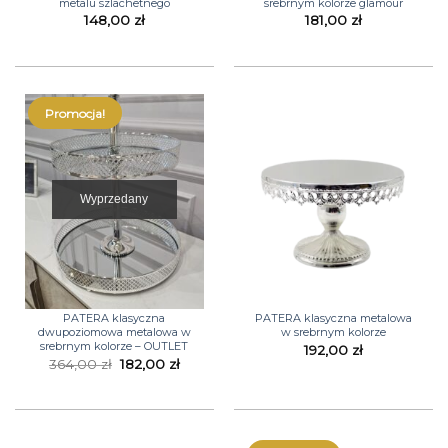
metalu szlachetnego
srebrnym kolorze glamour
148,00
zł
181,00
zł
Promocja!
Wyprzedany
PATERA klasyczna
PATERA klasyczna metalowa
dwupoziomowa metalowa w
w srebrnym kolorze
srebrnym kolorze – OUTLET
192,00
zł
Pierwotna
Aktualna
364,00
zł
182,00
zł
cena
cena
wynosiła:
wynosi:
364,00 zł.
182,00 zł.