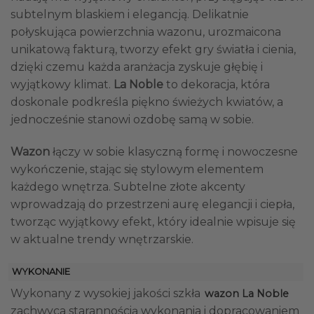
subtelnym blaskiem i elegancją. Delikatnie
połyskująca powierzchnia wazonu, urozmaicona
unikatową fakturą, tworzy efekt gry światła i cienia,
dzięki czemu każda aranżacja zyskuje głębię i
wyjątkowy klimat.
La Noble
to dekoracja, która
doskonale podkreśla piękno świeżych kwiatów, a
jednocześnie stanowi ozdobę samą w sobie.
Wazon
łączy w sobie klasyczną formę i nowoczesne
wykończenie, stając się stylowym elementem
każdego wnętrza. Subtelne złote akcenty
wprowadzają do przestrzeni aurę elegancji i ciepła,
tworząc wyjątkowy efekt, który idealnie wpisuje się
w aktualne trendy wnętrzarskie.
WYKONANIE
Wykonany z wysokiej jakości szkła
wazon La Noble
zachwyca starannością wykonania i dopracowaniem