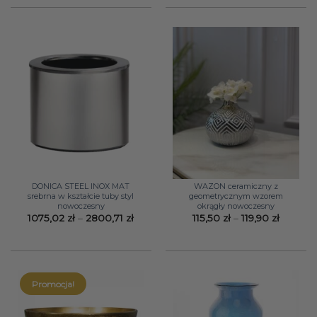
207,90 zł.
169,00 zł.
DONICA STEEL INOX MAT
WAZON ceramiczny z
srebrna w kształcie tuby styl
geometrycznym wzorem
nowoczesny
okrągły nowoczesny
Zakres
Zakres
1075,02
zł
–
2800,71
zł
115,50
zł
–
119,90
zł
cen:
cen:
od
od
1075,02 zł
115,50 zł
do
do
2800,71 zł
119,90 zł
Promocja!