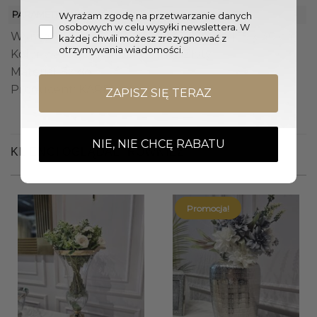
PARAMETRY
Wyrażam zgodę na przetwarzanie danych
osobowych w celu wysyłki newslettera. W
Wymiary wazonu (Śr. x W.): 19,5 x 19 cm | 15 x 30 cm
każdej chwili możesz zrezygnować z
otrzymywania wiadomości.
Kolor wazonu: Transparentny, Złoty
Materiał: Szkło
Producent: KARE
ZAPISZ SIĘ TERAZ
NIE, NIE CHCĘ RABATU
KLIENCI OGLĄDALI RÓWNIEŻ
Promocja!