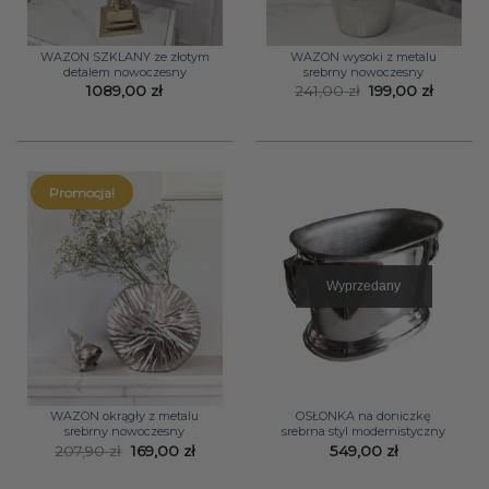
WAZON SZKLANY ze złotym
WAZON wysoki z metalu
detalem nowoczesny
srebrny nowoczesny
Pierwotna
Aktual
1089,00
zł
241,00
zł
199,00
zł
cena
cena
wynosiła:
wynosi:
241,00 zł.
199,00 z
Promocja!
Wyprzedany
WAZON okrągły z metalu
OSŁONKA na doniczkę
srebrny nowoczesny
srebrna styl modernistyczny
Pierwotna
Aktualna
207,90
zł
169,00
zł
549,00
zł
cena
cena
wynosiła:
wynosi: