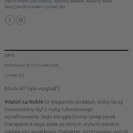
Decor marki Decor&You
,
Wazony szklane
,
Wazony złote
,
WAZONY/PUCHARY I DONICZKI
OPIS
INFORMACJE DODATKOWE
OPINIE (0)
block id=”opis-wyglad”]
Wazon La Noble
to elegancki dodatek, który łączy
nowoczesny styl z nutą luksusowego
wyrafinowania. Jego okrągła forma i połączenie
transparentnego szkła ze złotym wykończeniem
nadają mu wyjątkowy charakter, przyciągając wzrok