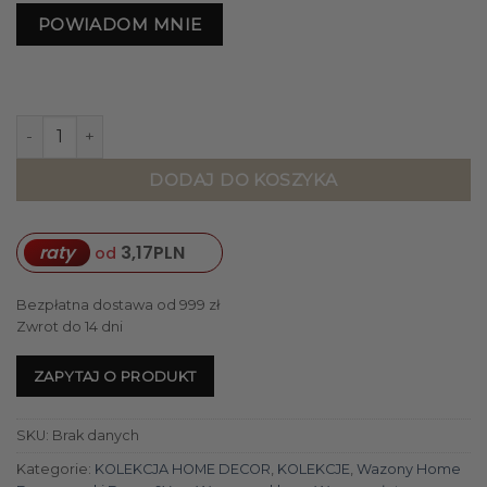
POWIADOM MNIE
ilość WAZON LA Noble okrągły, szklany, transaprentno-złot
DODAJ DO KOSZYKA
raty
3,17
PLN
od
Bezpłatna dostawa od 999 zł
Zwrot do 14 dni
ZAPYTAJ O PRODUKT
SKU:
Brak danych
Kategorie:
KOLEKCJA HOME DECOR
,
KOLEKCJE
,
Wazony Home