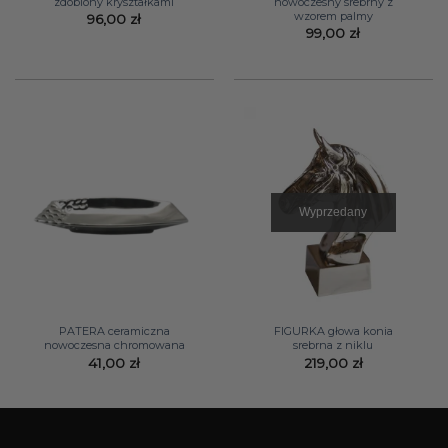
zdobiony kryształkami
nowoczesny srebrny z
wzorem palmy
96,00
zł
99,00
zł
Wyprzedany
PATERA ceramiczna
FIGURKA głowa konia
nowoczesna chromowana
srebrna z niklu
41,00
zł
219,00
zł