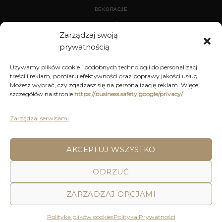
DEKORACJE
WYPOSAŻENIE
Zarządzaj swoją
prywatnością
ARCHIWUM
Używamy plików cookie i podobnych technologii do personalizacji
treści i reklam, pomiaru efektywności oraz poprawy jakości usług.
DEKORACJE
Możesz wybrać, czy zgadzasz się na personalizację reklam. Więcej
szczegółów na stronie
https://business.safety.google/privacy/
KUCHNIA
MEBLE
Zarządzaj serwisami
OŚWIETLENIE
AKCEPTUJ WSZYSTKO
POLITYKA PRYWATNOŚCI
REGULAMIN SKLEPU ON-LINE
ODRZUĆ
WYSYŁKA
DOSTAWA
ZWROTY I REKLAMACJE
HOME
DECOR AND YOU
ZARZĄDZAJ OPCJAMI
Decor & You | Home Decorations | Home Accessories |
Wszystkie Prawa zastrzeżone 2026 © Realizacja: Pink
Polityka plików cookies
Polityka Prywatności
Shark Media