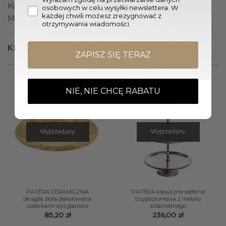
Kolor tacy: Biały, Złoty
osobowych w celu wysyłki newslettera. W
każdej chwili możesz zrezygnować z
Materiał: Marmur, Metal
otrzymywania wiadomości.
KLIENCI OGLĄDALI RÓWNIEŻ
ZAPISZ SIĘ TERAZ
NIE, NIE CHCĘ RABATU
Wyprzedany
Wyprzedany
PATERA CERAMICZNA
PATERA klasyczna srebrna
okrągła złota dekorowana
trzypoziomowa z metalu
lusterkami styl glamour
szlachetnego
85,20
zł
236,00
zł