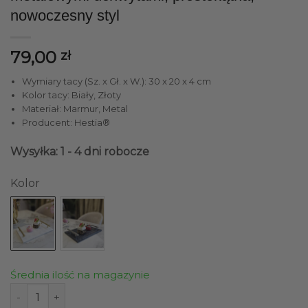
nowoczesny styl
79,00
zł
Wymiary tacy (Sz. x Gł. x W.): 30 x 20 x 4 cm
Kolor tacy: Biały, Złoty
Materiał: Marmur, Metal
Producent: Hestia®
Wysyłka: 1 - 4 dni robocze
Kolor
Średnia ilość na magazynie
ilość TACA MARMUROWA biała z złotymi metalowymi uchwy