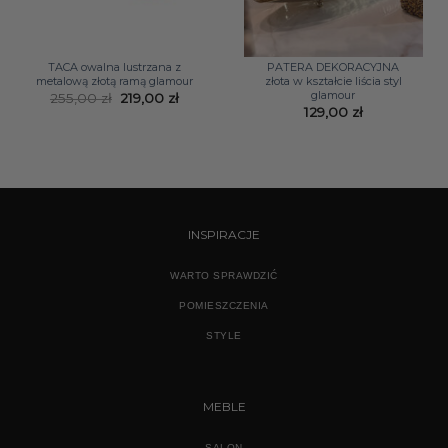
TACA owalna lustrzana z
PATERA DEKORACYJNA
metalową złotą ramą glamour
złota w kształcie liścia styl
glamour
Pierwotna
Aktualna
255,00
zł
219,00
zł
cena
cena
129,00
zł
wynosiła:
wynosi:
255,00 zł.
219,00 zł.
INSPIRACJE
WARTO SPRAWDZIĆ
POMIESZCZENIA
STYLE
MEBLE
SALON