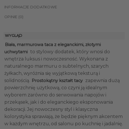
INFORMACJE DODATKOWE
OPINIE (0)
WYGLĄD
Biała, marmurowa taca z eleganckimi, złotymi
to stylowy dodatek, który wnosi do
uchwytami
wnętrza luksus i nowoczesność. Wykonana z
naturalnego marmuru o subtelnych, szarych
żyłkach, wyróżnia się wyjątkową teksturą i
solidnością.
zapewnia dużą
Prostokątny kształt tacy
powierzchnię użytkową, co czyni ją idealnym
wyborem zarówno do serwowania napojów i
przekąsek, jak i do eleganckiego eksponowania
dekoracji. Jej nowoczesny styl i klasyczna
kolorystyka sprawiają, że będzie pięknym akcentem
w każdym wnętrzu, od salonu po kuchnię i jadalnię.