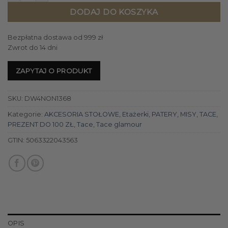
DODAJ DO KOSZYKA
Bezpłatna dostawa od 999 zł
Zwrot do 14 dni
ZAPYTAJ O PRODUKT
SKU:
DW4NON1368
Kategorie:
AKCESORIA STOŁOWE
,
Etażerki
,
PATERY, MISY, TACE
,
PREZENT DO 100 ZŁ
,
Tace
,
Tace glamour
GTIN:
5063322043563
OPIS