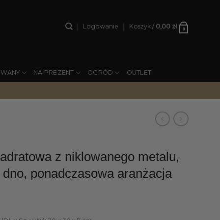
Logowanie
Koszyk /
0,00
zł
0
YWANY
NA PREZENT
OGRÓD
OUTLET
dratowa z niklowanego metalu,
e dno, ponadczasowa aranżacja