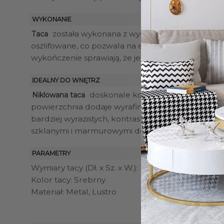
WYKONANIE
została wykonana z wysokiej jakości niklowan
Taca
oszlifowane, co pozwala na efektowne odbijanie ś
wykończenie sprawiają, że jest nie tylko estetycz
IDEALNY DO WNĘTRZ
doskonale komponuje się z eleganc
Niklowana taca
powierzchnia dodaje wyrafinowanego blasku. Dzię
bardziej wyrazistych, kontrastowych kompozycji. M
szklanymi i marmurowymi dodatkami.
PARAMETRY
Wymiary tacy (Dł. x Sz. x W.): 30 x 30 x 7 cm
Kolor tacy: Srebrny
Materiał: Metal, Lustro