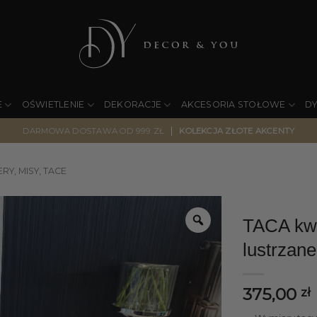
E
OŚWIETLENIE
DEKORACJE
AKCESORIA STOŁOWE
D
|
DARMOWA DOSTAWA OD 999 ZŁ
KOLEKCJA ZŁOTE AKCENTY
RY, MISY, TACE
TACA kwa
lustrzan
375,00
zł