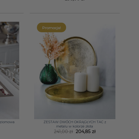
Promocja!
+
oziomowa
ZESTAW DWÓCH OKRĄGŁYCH TAC z
metalu w kolorze złota
Pierwotna
Aktualna
241,00
zł
204,85
zł
cena
cena