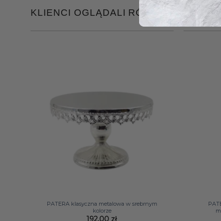
KLIENCI OGLĄDALI RÓWNIEŻ
+
+
PATERA klasyczna metalowa w srebrnym
PAT
kolorze
m
192,00
zł