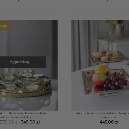
cja!
Wyprzedany
+
A z lustrzanym dnem i złotym
PATERA metalowa srebrna dwup
ykończeniem styl glamour
klasyczna
Pierwotna
Aktualna
379,00
zł
349,00
zł
445,00
zł
cena
cena