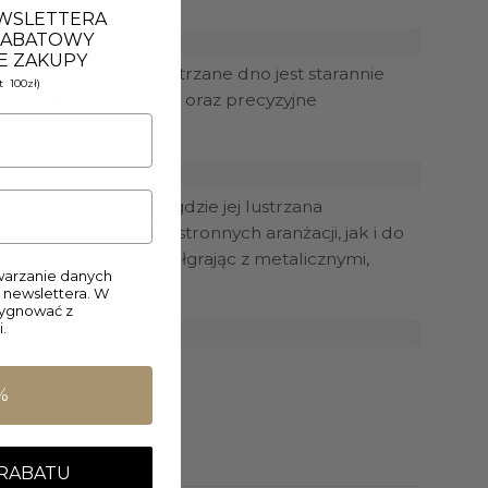
EWSLETTERA
 RABATOWY
E ZAKUPY
łyszczący wygląd. Lustrzane dno jest starannie
 100zł)
. Solidna konstrukcja oraz precyzyjne
nym minimalizmem, gdzie jej lustrzana
 do jasnych, przestronnych aranżacji, jak i do
lni, harmonijnie współgrając z metalicznymi,
arzanie danych
 newslettera. W
zygnować z
.
%
 RABATU