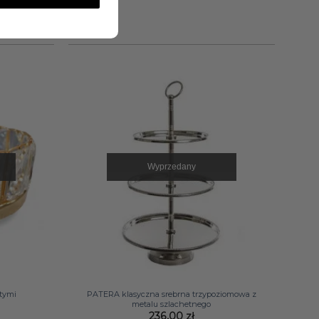
Wyprzedany
+
otymi
PATERA klasyczna srebrna trzypoziomowa z
metalu szlachetnego
236,00
zł