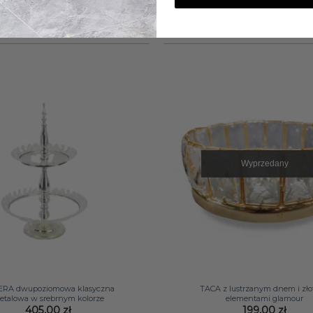
Wyprzedany
+
ERA dwupoziomowa klasyczna
TACA z lustrzanym dnem i zł
etalowa w srebrnym kolorze
elementami glamour
405,00
zł
199,00
zł