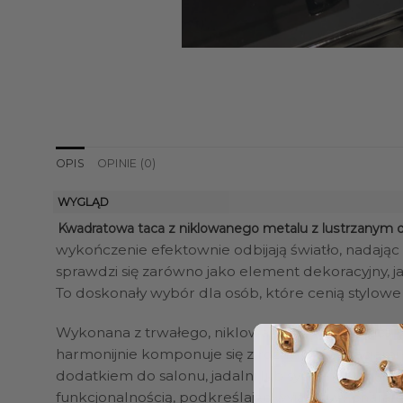
OPIS
OPINIE (0)
WYGLĄD
Kwadratowa taca z niklowanego metalu z lustrzanym
wykończenie efektownie odbijają światło, nadając
sprawdzi się zarówno jako element dekoracyjny,
To doskonały wybór dla osób, które cenią stylowe
Wykonana z trwałego, niklowanego metalu
j
taca
harmonijnie komponuje się z różnymi aranżacjami
dodatkiem do salonu, jadalni lub sypialni, pięknie
funkcjonalnością, podkreślając wyjątkowy charakt