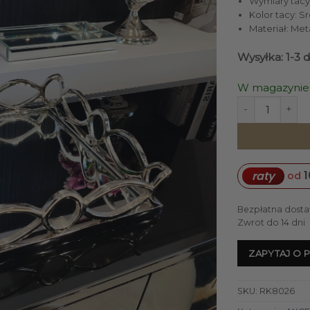
Wymiary tacy (
Kolor tacy: S
Materiał: Meta
Wysyłka: 1-3 d
W magazynie
ilość TACA kwa
1
raty
od
Bezpłatna dosta
Zwrot do 14 dni
ZAPYTAJ O 
SKU:
RK8026