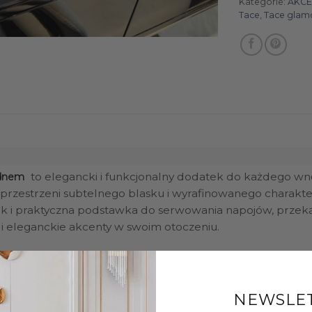
Kategorie:
AKCE
Tace
,
Tace glam
to elegancki i funkcjonalny dodatek do każdego wnęt
 dnem
 przestrzeni subtelnego blasku i wyrafinowanego charakte
 jak i praktyczna podstawka do serwowania napojów, prz
 i eleganckie akcenty w swoim otoczeniu.
est odporna na zarysowania i łatwa w pielęgnacji, co gwar
 – od nowoczesnych i minimalistycznych wnętrz po styl g
 eksponując świece, flakony czy biżuterię. To ponadczasowy
NEWSLE
er każdej przestrzeni.