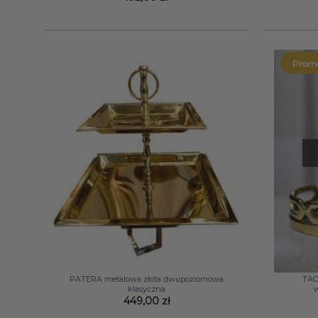
Promo
+
+
PATERA metalowa złota dwupoziomowa
TAC
klasyczna
w
449,00
zł