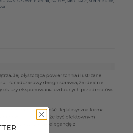
SORIA STOŁOWE
,
Etażerki
,
PATERY, MISY, TACE
,
Srebrne tace
,
our
rza. Jej błyszcząca powierzchnia i lustrzane
ru. Ponadczasowy design sprawia, że idealnie
ekąsek czy eksponowania ozdobnych przedmiotów.
antuje jej długowieczność. Jej klasyczna forma
lamour czy art déco. Może być efektownym
 element, który łączy elegancję z
TTER