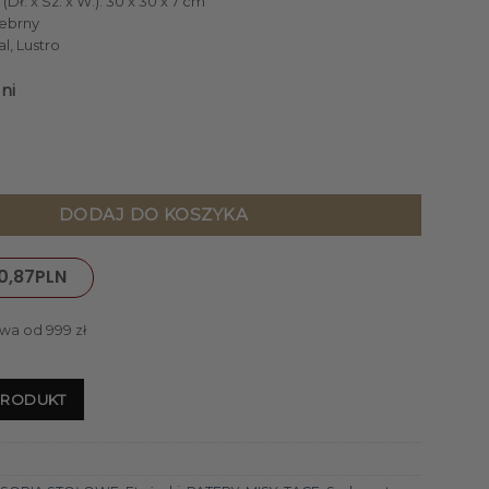
Dł. x Sz. x W.): 30 x 30 x 7 cm
rebrny
l, Lustro
ni
dratowa z niklowanego metalu, lustrzane dno, ponadczasowa ar
DODAJ DO KOSZYKA
0,87
PLN
wa od 999 zł
PRODUKT