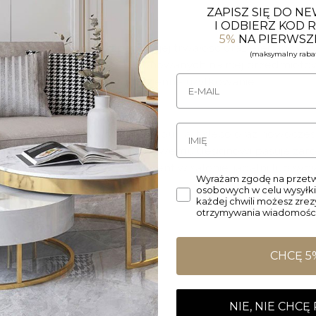
ZAPISZ SIĘ DO N
I ODBIERZ KOD
5%
NA PIERWSZ
ego metalu, który zapewnia jej trwałość oraz elegancki, b
(maksymalny rabat
wiatła i podkreślenie eksponowanych na niej przedmiotów
na, ale także odporna na codzienne użytkowanie.
kimi wnętrzami w stylu glamour, art déco oraz nowoczes
ki klasycznemu, ponadczasowemu designowi pasuje zarówno
oże stanowić efektowny akcent w salonie, jadalni lub sypia
Wyrażam zgodę na przetw
osobowych w celu wysyłki
każdej chwili możesz zre
otrzymywania wiadomości
CHCĘ 5
NIE, NIE CHCĘ