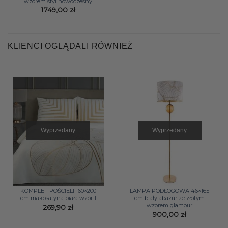
wzorem styl nowoczesny
1749,00
zł
KLIENCI OGLĄDALI RÓWNIEŻ
Wyprzedany
Wyprzedany
KOMPLET POŚCIELI 160×200
LAMPA PODŁOGOWA 46×165
cm makosatyna biała wzór 1
cm biały abażur ze złotym
wzorem glamour
269,90
zł
900,00
zł