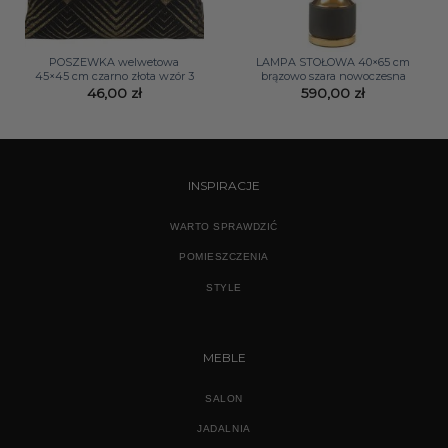
POSZEWKA welwetowa
LAMPA STOŁOWA 40×65 cm
45×45 cm czarno złota wzór 3
brązowo szara nowoczesna
46,00
zł
590,00
zł
INSPIRACJE
WARTO SPRAWDZIĆ
POMIESZCZENIA
STYLE
MEBLE
SALON
JADALNIA