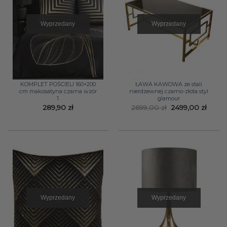
Wyprzedany
Wyprzedany
KOMPLET POŚCIELI 160×200
ŁAWA KAWOWA ze stali
cm makosatyna czarna wzór
nierdzewnej czarno-złota styl
1
glamour
Pierwotna
Aktua
289,90
zł
2699,00
zł
2499,00
zł
cena
cena
wynosiła:
wynos
2699,00 zł.
2499,0
Wyprzedany
Wyprzedany