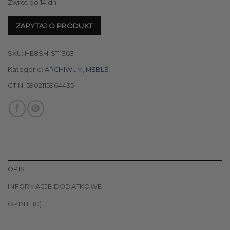
Zwrot do 14 dni
ZAPYTAJ O PRODUKT
SKU:
HE8SH-ST1363
Kategorie:
ARCHIWUM
,
MEBLE
GTIN:
5902115964435
OPIS
INFORMACJE DODATKOWE
OPINIE (0)