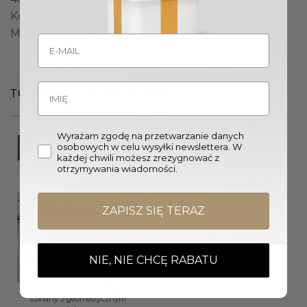
Kolor stolika pomocniczego: Srebrny
Materiał: Lustro
TO MOŻE CI SIĘ SPODOBAĆ…
Wyrażam zgodę na przetwarzanie danych
osobowych w celu wysyłki newslettera. W
każdej chwili możesz zrezygnować z
otrzymywania wiadomości.
Wyprzedany
ZAPISZ SIĘ TERAZ
NIE, NIE CHCĘ RABATU
STOLIK KAWOWY SOHO
szklany z geometrycznym