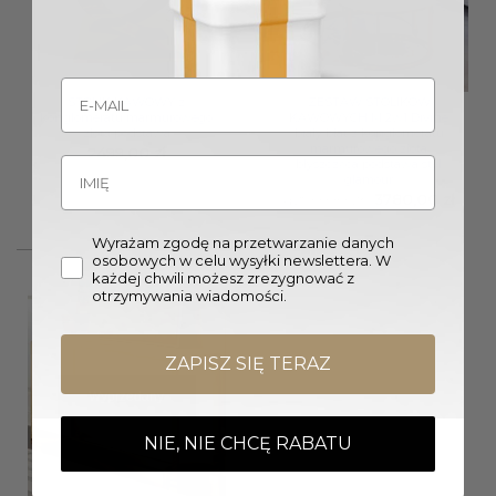
STOLIK KAWOWY z
ZESTAW STOLIKÓW
konglomeratu marmurowego
KAWOWYCH M 2w1 Divine
złota podstawa
biały blat z konglomeratu
marmurowego złota
2499,00
zł
błyszcząca podstawa styl
glamour
Pierwotna
Aktua
4290,00
zł
3780,00
zł
cena
cena
wynosiła:
wynos
4290,00 zł.
3780,
Wyrażam zgodę na przetwarzanie danych
osobowych w celu wysyłki newslettera. W
każdej chwili możesz zrezygnować z
otrzymywania wiadomości.
ZAPISZ SIĘ TERAZ
Wyprzedany
NIE, NIE CHCĘ RABATU