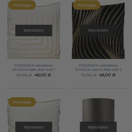
Promocja!
Promocja!
Wyprzedany
Wyprzedany
POSZEWKA welwetowa
POSZEWKA welwetowa
45×45 cm biało złota wzór 1
45×45 cm czarno złota wzór 2
Pierwotna
Aktualna
Pierwotna
Aktualn
51,00
zł
46,00
zł
51,00
zł
46,00
zł
cena
cena
cena
cena
wynosiła:
wynosi:
wynosiła:
wynosi:
51,00 zł.
46,00 zł.
51,00 zł.
46,00 zł.
Promocja!
Wyprzedany
Wyprzedany