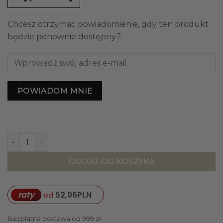
Chcesz otrzymać powiadomienie, gdy ten produkt
będzie ponownie dostępny?
POWIADOM MNIE
ilość STOLIK POMOCNICZY okrągły, konglomerat marmuro
DODAJ DO KOSZYKA
raty
52,96
PLN
od
Bezpłatna dostawa od 999 zł