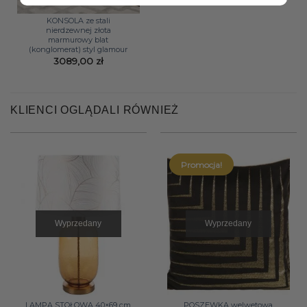
KONSOLA ze stali
nierdzewnej złota
marmurowy blat
(konglomerat) styl glamour
3089,00
zł
KLIENCI OGLĄDALI RÓWNIEŻ
Promocja!
Wyprzedany
Wyprzedany
LAMPA STOŁOWA 40×69 cm
POSZEWKA welwetowa