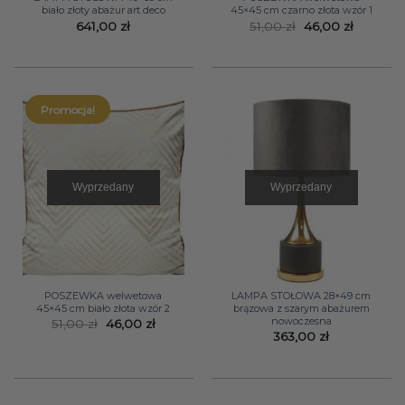
biało złoty abażur art deco
45×45 cm czarno złota wzór 1
Pierwotna
Aktualn
641,00
zł
51,00
zł
46,00
zł
cena
cena
wynosiła:
wynosi:
51,00 zł.
46,00 zł.
Promocja!
Wyprzedany
Wyprzedany
POSZEWKA welwetowa
LAMPA STOŁOWA 28×49 cm
45×45 cm biało złota wzór 2
brązowa z szarym abażurem
nowoczesna
Pierwotna
Aktualna
51,00
zł
46,00
zł
cena
cena
363,00
zł
wynosiła:
wynosi:
51,00 zł.
46,00 zł.