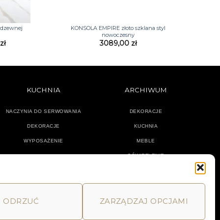
+
erdzewnej
KONSOLA EMPIRE złoto szklana styl
nowoczesny
Zakres
0
zł
3089,00
zł
cen:
od
1870,00 zł
do
2689,00 zł
KUCHNIA
ARCHIWUM
NACZYNIA DO SERWOWANIA
DEKORACJE
DEKORACJE
KUCHNIA
WYPOSAŻENIE
MEBLE
OŚWIETLENIE
ODRZUĆ
ZARZĄDZAJ OPCJAMI