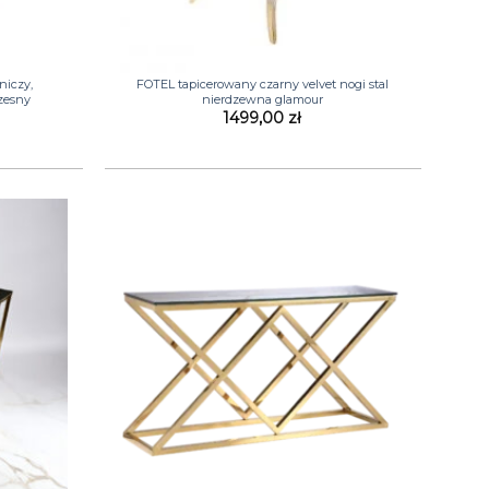
+
iczy,
FOTEL tapicerowany czarny velvet nogi stal
zesny
nierdzewna glamour
1499,00
zł