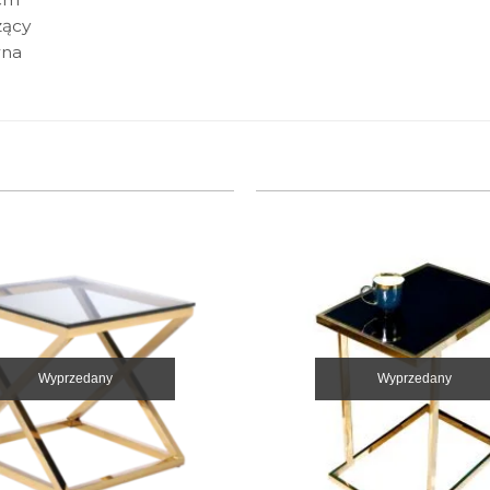
zący
wna
Wyprzedany
Wyprzedany