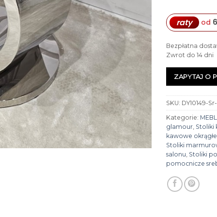
6
raty
od
Bezpłatna dosta
Zwrot do 14 dni
ZAPYTAJ O 
SKU:
DY10149-Sr
Kategorie:
MEBL
glamour
,
Stolik
kawowe okrągł
Stoliki marmuro
salonu
,
Stoliki 
pomocnicze sre