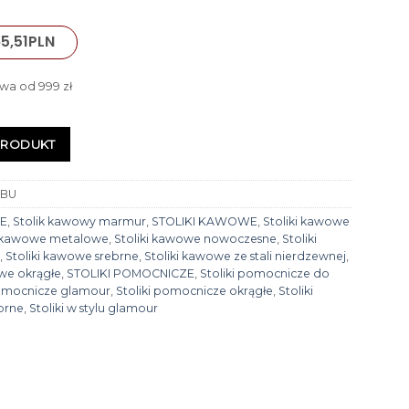
5,51
PLN
wa od 999 zł
PRODUKT
-BU
E
,
Stolik kawowy marmur
,
STOLIKI KAWOWE
,
Stoliki kawowe
i kawowe metalowe
,
Stoliki kawowe nowoczesne
,
Stoliki
e
,
Stoliki kawowe srebrne
,
Stoliki kawowe ze stali nierdzewnej
,
we okrągłe
,
STOLIKI POMOCNICZE
,
Stoliki pomocnicze do
pomocnicze glamour
,
Stoliki pomocnicze okrągłe
,
Stoliki
brne
,
Stoliki w stylu glamour