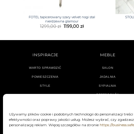
+
+
FOTEL tapicerowany szary velvet nogi stal
STOL
nierdzewna glamour
Pierwotna
Aktualna
1299,00
zł
1199,00
zł
cena
cena
wynosiła:
wynosi:
1299,00 zł.
1199,00 zł.
INSPIRACJE
MEBLE
WARTO SPRAWDZIĆ
SALON
POMIESZCZENIA
JADALNIA
STYLE
SYPIALNIA
PRZEDPOKÓJ
Używamy plików cookie i podobnych technologii do personalizacji treści
efektywności oraz poprawy jakości usług. Możesz wybrać, czy zgadzasz 
personalizację reklam. Więcej szczegółów na stronie
https://business.saf