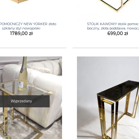
+
 POMOCNICZY NEW YORKER złoto
STOLIK KAWOWY stolik pomocn
szklany styl nowojorski
boczny, złota podstawa, nowoc
1789,00
zł
699,00
zł
Wyprzedany