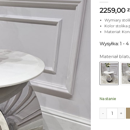
2259,00
z
Wymiary stoli
Kolor stolika
Materiał: Ko
Wysyłka: 1 - 
Materiał blat
Na stanie
ilość STOLIK P