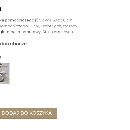
ł
ka pomocniczego (Śr. x W.): 50 x 50 cm
 pomocniczego: Biały, Srebrny błyszczący
nglomerat marmurowy, Stal nierdzewna
4 dni robocze
u
OMOCNICZY na srebnrej designerskiej nodze, okrągły, biały b
DODAJ DO KOSZYKA