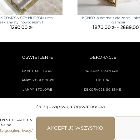
+
IK POMOCNICZY HUDSON złoto
KONSOLA czarno-złota ze stali ni
szklany styl nowoczesny I
glamour
1260,00
zł
1870,00
zł
–
2689,0
OŚWIETLENIE
DEKORACJE
LAMPY SUFITOWE
WAZONY I DONICZKI
LAMPY PODŁOGOWE
LUSTRA
LAMPY STOŁOWE
DEKORACJE ŚCIENNE
KINKIETY
AKCESORIA ŁAZIENKOWE
Zarządzaj swoją prywatnością
TEKSTYLIA
DODATKI
 i reklam, pomiaru
się na
AKCEPTUJ WSZYSTKO
ety.google/privacy/