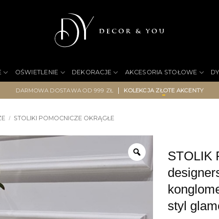
E
OŚWIETLENIE
DEKORACJE
AKCESORIA STOŁOWE
D
|
DARMOWA DOSTAWA OD 999 ZŁ
KOLEKCJA ZŁOTE AKCENTY
ZE
STOLIKI POMOCNICZE OKRĄGŁE
/
STOLIK 
designers
konglom
styl glam