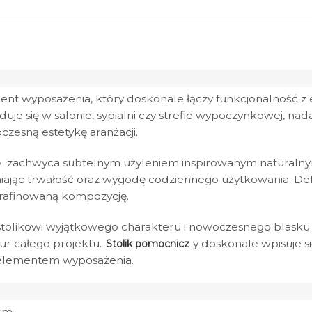
ent wyposażenia, który doskonale łączy funkcjonalność 
duje się w salonie, sypialni czy strefie wypoczynkowej, n
zesną estetykę aranżacji.
zachwyca subtelnym użyleniem inspirowanym naturalny
o
niając trwałość oraz wygodę codziennego użytkowania. Del
yrafinowaną kompozycję.
tolikowi wyjątkowego charakteru i nowoczesnego blasku.
our całego projektu.
y doskonale wpisuje s
Stolik pomocnicz
 elementem wyposażenia.
 cm