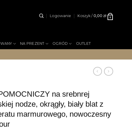
Logowanie
Koszyk /
0,00
zł
0
YWANY
NA PREZENT
OGRÓD
OUTLET
POMOCNICZY na srebnrej
kiej nodze, okrągły, biały blat z
eratu marmurowego, nowoczesny
our