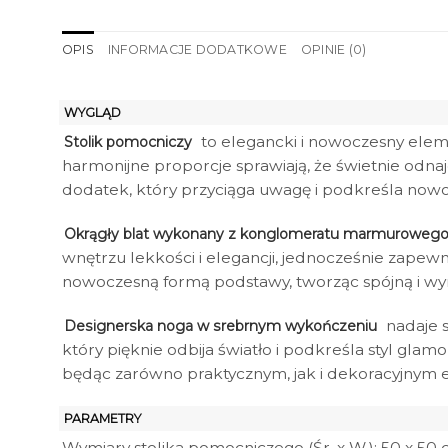
OPIS
INFORMACJE DODATKOWE
OPINIE (0)
WYGLĄD
to elegancki i nowoczesny elem
Stolik pomocniczy
harmonijne proporcje sprawiają, że świetnie odnaj
dodatek, który przyciąga uwagę i podkreśla nowoc
Okrągły blat wykonany z konglomeratu marmuroweg
wnętrzu lekkości i elegancji, jednocześnie zapew
nowoczesną formą podstawy, tworząc spójną i w
nadaje s
Designerska noga w srebrnym wykończeniu
który pięknie odbija światło i podkreśla styl glam
będąc zarówno praktycznym, jak i dekoracyjnym
PARAMETRY
Wymiary stolika pomocniczego (Śr. x W.): 50 x 50