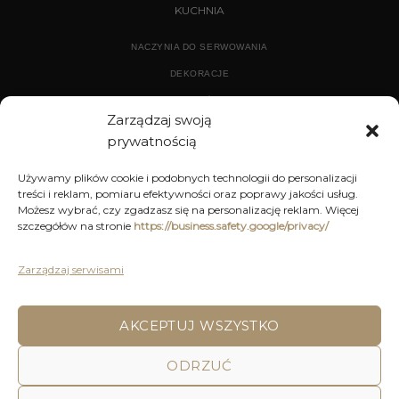
KUCHNIA
NACZYNIA DO SERWOWANIA
DEKORACJE
WYPOSAŻENIE
Zarządzaj swoją
prywatnością
ARCHIWUM
Używamy plików cookie i podobnych technologii do personalizacji
treści i reklam, pomiaru efektywności oraz poprawy jakości usług.
DEKORACJE
Możesz wybrać, czy zgadzasz się na personalizację reklam. Więcej
szczegółów na stronie
https://business.safety.google/privacy/
KUCHNIA
MEBLE
Zarządzaj serwisami
OŚWIETLENIE
AKCEPTUJ WSZYSTKO
ODRZUĆ
POLITYKA PRYWATNOŚCI
REGULAMIN SKLEPU ON-LINE
WYSYŁKA
DOSTAWA
ZWROTY I REKLAMACJE
HOME
DECOR AND YOU