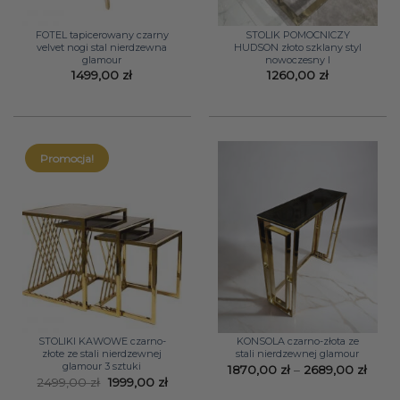
FOTEL tapicerowany czarny
STOLIK POMOCNICZY
velvet nogi stal nierdzewna
HUDSON złoto szklany styl
glamour
nowoczesny I
1499,00
zł
1260,00
zł
Promocja!
STOLIKI KAWOWE czarno-
KONSOLA czarno-złota ze
złote ze stali nierdzewnej
stali nierdzewnej glamour
glamour 3 sztuki
Zakr
1870,00
zł
–
2689,00
zł
cen:
Pierwotna
Aktualna
2499,00
zł
1999,00
zł
od
cena
cena