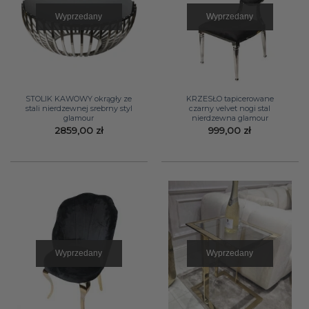
Wyprzedany
Wyprzedany
STOLIK KAWOWY okrągły ze
KRZESŁO tapicerowane
stali nierdzewnej srebrny styl
czarny velvet nogi stal
glamour
nierdzewna glamour
2859,00
zł
999,00
zł
Wyprzedany
Wyprzedany