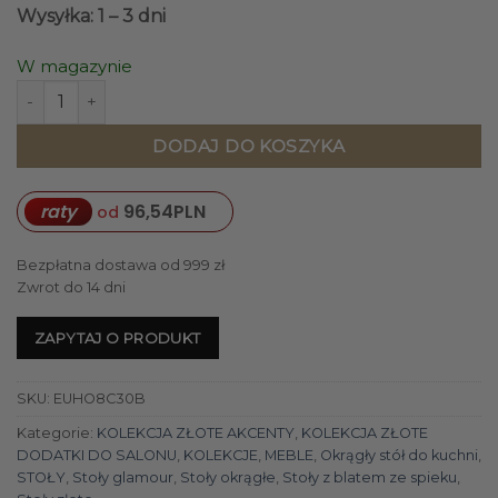
Wysyłka: 1 – 3 dni
W magazynie
ilość STÓŁ okrągły, czarny ze złotymi detalami, blat ze sp
DODAJ DO KOSZYKA
raty
96,54
PLN
od
Bezpłatna dostawa od 999 zł
Zwrot do 14 dni
ZAPYTAJ O PRODUKT
SKU:
EUHO8C30B
Kategorie:
KOLEKCJA ZŁOTE AKCENTY
,
KOLEKCJA ZŁOTE
DODATKI DO SALONU
,
KOLEKCJE
,
MEBLE
,
Okrągły stół do kuchni
,
STOŁY
,
Stoły glamour
,
Stoły okrągłe
,
Stoły z blatem ze spieku
,