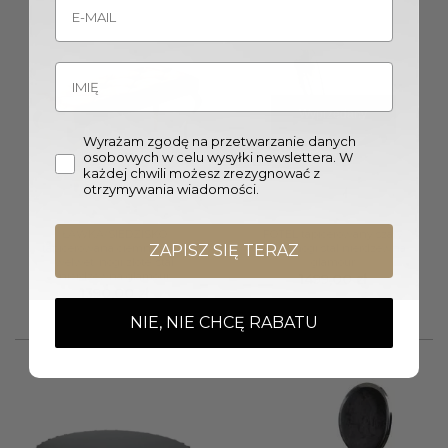
Wyprzedany
Wyrażam zgodę na przetwarzanie danych
osobowych w celu wysyłki newslettera. W
każdej chwili możesz zrezygnować z
otrzymywania wiadomości.
ŁAWKA/SIEDZISKO
FOTEL tapicerowany szary
tapicerowana ciemno szary
velvet nogi stal nierdzewna
ZAPISZ SIĘ TERAZ
welwet, nogi złote, stal
glamour
nierdzewna glamour
1499,00
zł
1390,00
zł
NIE, NIE CHCĘ RABATU