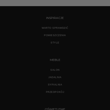
1870,
wynosiła:
wynosi:
do
2499,00 zł.
1999,00 zł.
2689,
INSPIRACJE
WARTO SPRAWDZIĆ
POMIESZCZENIA
STYLE
MEBLE
SALON
JADALNIA
SYPIALNIA
PRZEDPOKÓJ
OŚWIETLENIE