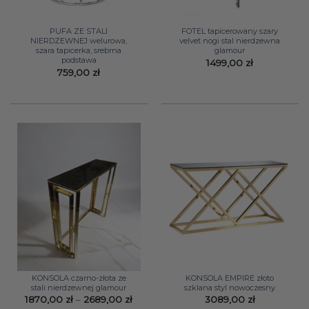
PUFA ZE STALI
FOTEL tapicerowany szary
NIERDZEWNEJ welurowa,
velvet nogi stal nierdzewna
szara tapicerka, srebrna
glamour
podstawa
1499,00
zł
759,00
zł
KONSOLA czarno-złota ze
KONSOLA EMPIRE złoto
stali nierdzewnej glamour
szklana styl nowoczesny
Zakres
1870,00
zł
–
2689,00
zł
3089,00
zł
cen: