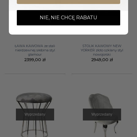
Wyprzedany
NIE, NIE CHCĘ RABATU
ŁAWA KAWOWA ze stali
STOLIK KAWOWY NEW
nierdzewnej srebrna styl
YORKER złoto szklany styl
glamour
nowojorski
2399,00
zł
2949,00
zł
Wyprzedany
Wyprzedany