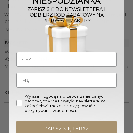
NIESPODZIANKA
glamour. Jego uniwersalność pozwala łatwo
ZAPISZ SIĘ DO NEWSLETTERA I
wkomponować go zarówno w minimalistyczne, jak i
ODBIERZ KOD RABATOWY NA
PIERWSZE ZAKUPY
bardziej klasyczne aranżacje, dodając im nutę
luksusu i szyku.
PARAMETRY
Wymiary (W. x Śr.): 75 x 100 cm
Kolor: Czarny, Srebrny
Materiał: Konglomerat marmurowy, Stal nierdzewna
KLIENCI OGLĄDALI RÓWNIEŻ
Wyrażam zgodę na przetwarzanie danych
osobowych w celu wysyłki newslettera. W
każdej chwili możesz zrezygnować z
otrzymywania wiadomości.
ZAPISZ SIĘ TERAZ