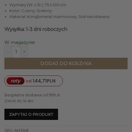
Wymiary (W. x Śr.): 75 x 100 cm
Kolor: Czarny, Srebrny
Materiał: Konglomerat marmurowy, Stal nierdzewna
Wysyłka: 1-3 dni roboczych
W magazynie
ilość STÓŁ okrągły, blat z konglomeratu marmurowego sr
DODAJ DO KOSZYKA
raty
144,71
PLN
od
Bezpłatna dostawa od 999 zł
Zwrot do 14 dni
ZAPYTAJ O PRODUKT
SKU:
AM3148