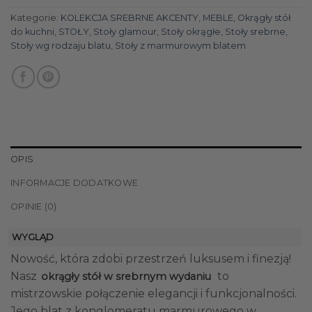
Kategorie:
KOLEKCJA SREBRNE AKCENTY
,
MEBLE
,
Okrągły stół
do kuchni
,
STOŁY
,
Stoły glamour
,
Stoły okrągłe
,
Stoły srebrne
,
Stoły wg rodzaju blatu
,
Stoły z marmurowym blatem
OPIS
INFORMACJE DODATKOWE
OPINIE (0)
WYGLĄD
Nowość, która zdobi przestrzeń luksusem i finezją!
Nasz
to
okrągły stół w srebrnym wydaniu
mistrzowskie połączenie elegancji i funkcjonalności.
Jego blat z konglomeratu marmurowego w