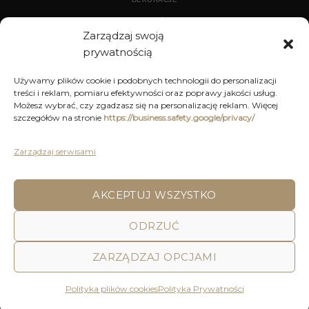
WYPOSAŻENIE
Zarządzaj swoją
prywatnością
ARCHIWUM
Używamy plików cookie i podobnych technologii do personalizacji
treści i reklam, pomiaru efektywności oraz poprawy jakości usług.
DEKORACJE
Możesz wybrać, czy zgadzasz się na personalizację reklam. Więcej
szczegółów na stronie
https://business.safety.google/privacy/
KUCHNIA
MEBLE
Zarządzaj serwisami
OŚWIETLENIE
AKCEPTUJ WSZYSTKO
POLITYKA PRYWATNOŚCI
REGULAMIN SKLEPU ON-LINE
ODRZUĆ
WYSYŁKA
DOSTAWA
ZWROTY I REKLAMACJE
HOME
DECOR AND YOU
ZARZĄDZAJ OPCJAMI
Decor & You | Home Decorations | Home Accessories |
Wszystkie Prawa zastrzeżone 2026 © Realizacja: Pink
Polityka plików cookies
Polityka Prywatności
Shark Media