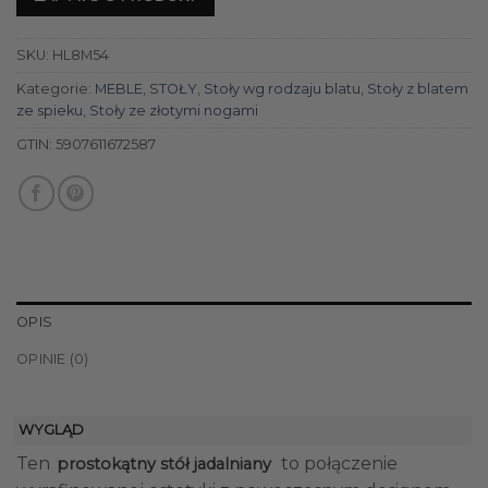
SKU:
HL8M54
Kategorie:
MEBLE
,
STOŁY
,
Stoły wg rodzaju blatu
,
Stoły z blatem
ze spieku
,
Stoły ze złotymi nogami
GTIN:
5907611672587
OPIS
OPINIE (0)
WYGLĄD
Ten
to połączenie
prostokątny stół jadalniany