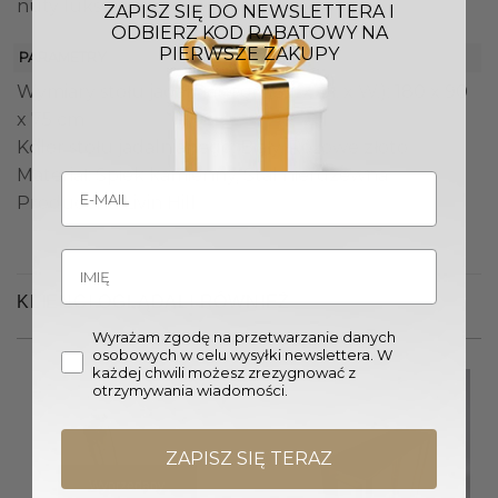
nuty luksusu.
ZAPISZ SIĘ DO NEWSLETTERA I
ODBIERZ KOD RABATOWY NA
PIERWSZE ZAKUPY
PARAMETRY
Wymiary stołu jadalnianego (Sz. x Gł. x W.): 180 x 90
x 75 cm
Kolor stołu jadalnianego: Biały, Różowe złoto
Materiał: Spiek kamienny, Stal nierdzewna
Producent: Livin Hill
KLIENCI OGLĄDALI RÓWNIEŻ
Wyrażam zgodę na przetwarzanie danych
osobowych w celu wysyłki newslettera. W
każdej chwili możesz zrezygnować z
otrzymywania wiadomości.
ZAPISZ SIĘ TERAZ
Wyprzedany