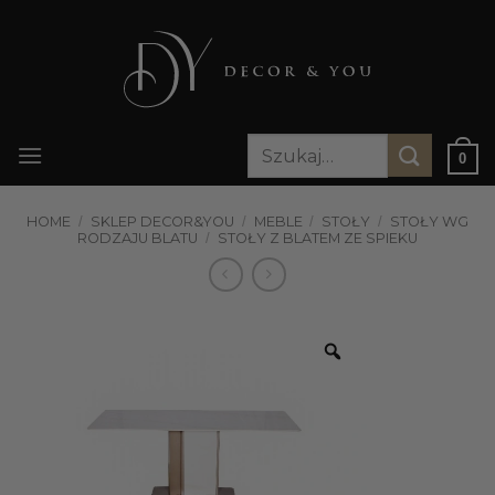
Przewiń
do
zawartości
Szukaj:
0
HOME
/
SKLEP DECOR&YOU
/
MEBLE
/
STOŁY
/
STOŁY WG
RODZAJU BLATU
/
STOŁY Z BLATEM ZE SPIEKU