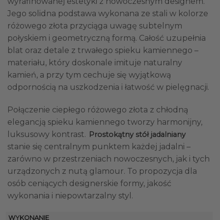
wyrafinowanej estetyki z nowoczesnym designem.
Jego solidna podstawa wykonana ze stali w kolorze
różowego złota przyciąga uwagę subtelnym
połyskiem i geometryczną formą. Całość uzupełnia
blat oraz detale z trwałego spieku kamiennego –
materiału, który doskonale imituje naturalny
kamień, a przy tym cechuje się wyjątkową
odpornością na uszkodzenia i łatwość w pielęgnacji.
Połączenie ciepłego różowego złota z chłodną
elegancją spieku kamiennego tworzy harmonijny,
luksusowy kontrast.
Prostokątny stół jadalniany
stanie się centralnym punktem każdej jadalni –
zarówno w przestrzeniach nowoczesnych, jak i tych
urządzonych z nutą glamour. To propozycja dla
osób ceniących designerskie formy, jakość
wykonania i niepowtarzalny styl.
WYKONANIE