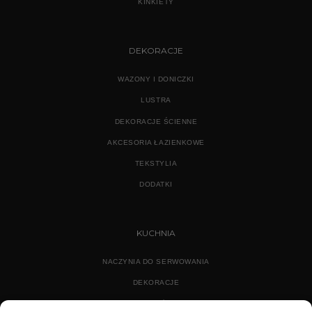
KINKIETY
DEKORACJE
WAZONY I DONICZKI
LUSTRA
DEKORACJE ŚCIENNE
AKCESORIA ŁAZIENKOWE
TEKSTYLIA
DODATKI
KUCHNIA
NACZYNIA DO SERWOWANIA
DEKORACJE
WYPOSAŻENIE