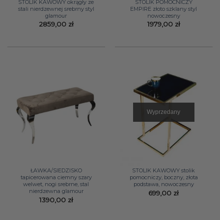
STOLIK KAWOWY okrągły ze
STOLIK POMOCNICZY
stali nierdzewnej srebrny styl
EMPIRE złoto szklany styl
glamour
nowoczesny
2859,00
zł
1979,00
zł
Wyprzedany
ŁAWKA/SIEDZISKO
STOLIK KAWOWY stolik
tapicerowana ciemny szary
pomocniczy, boczny, złota
welwet, nogi srebrne, stal
podstawa, nowoczesny
nierdzewna glamour
699,00
zł
1390,00
zł