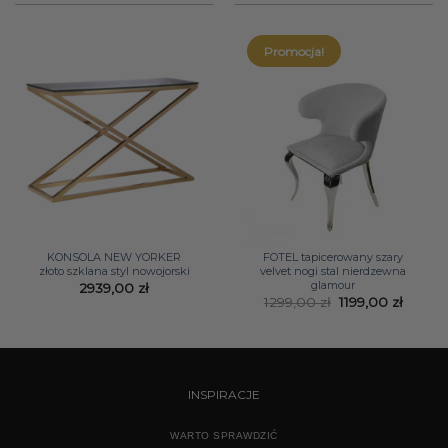
Promocja!
KONSOLA NEW YORKER
FOTEL tapicerowany szary
złoto szklana styl nowojorski
velvet nogi stal nierdzewna
glamour
2939,00
zł
Pierwotna
Aktual
1299,00
zł
1199,00
zł
cena
cena
wynosiła:
wynosi
1299,00 zł.
1199,00
INSPIRACJE
WARTO SPRAWDZIĆ