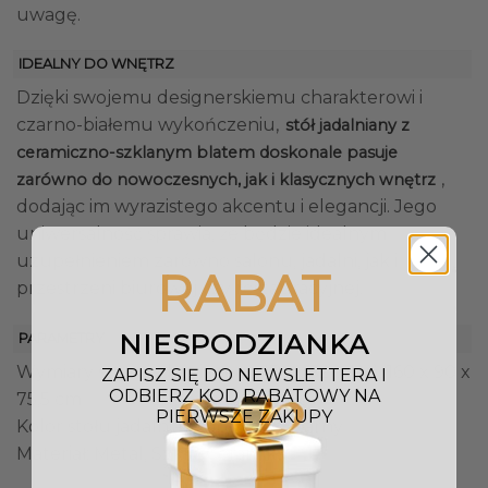
uwagę.
IDEALNY DO WNĘTRZ
Dzięki swojemu designerskiemu charakterowi i
czarno-białemu wykończeniu,
stół jadalniany z
ceramiczno-szklanym blatem doskonale pasuje
,
zarówno do nowoczesnych, jak i klasycznych wnętrz
dodając im wyrazistego akcentu i elegancji. Jego
uniwersalność sprawia, że będzie idealnym
uzupełnieniem zarówno salonu, jadalni, jak i
RABAT
przestrzeni biurowej czy restauracyjnej.
NIESPODZIANKA
PARAMETRY
Wymiary stołu jadalnianego (Dł. x Sz. x W.): 160 x 90 x
ZAPISZ SIĘ DO NEWSLETTERA I
ODBIERZ KOD RABATOWY NA
75,5 cm
PIERWSZE ZAKUPY
Kolor stołu jadalnianego: Biały, Czarny
Materiał: Metal, Szkło, Ceramika