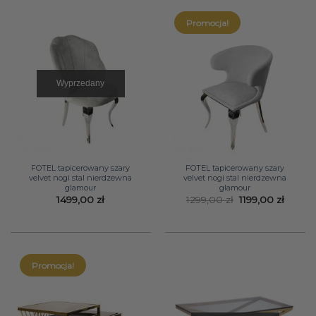
Promocja!
Wyprzedany
FOTEL tapicerowany szary
FOTEL tapicerowany szary
velvet nogi stal nierdzewna
velvet nogi stal nierdzewna
glamour
glamour
Pierwotna
Aktual
1499,00
zł
1299,00
zł
1199,00
zł
cena
cena
wynosiła:
wynosi
1299,00 zł.
1199,00
Promocja!