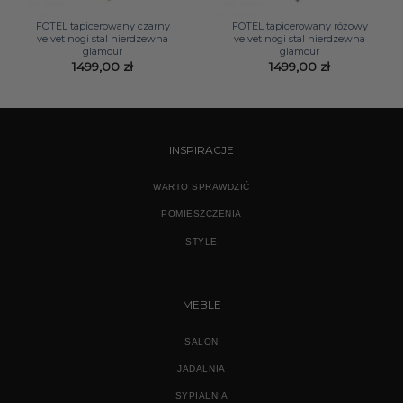
FOTEL tapicerowany czarny
FOTEL tapicerowany różowy
velvet nogi stal nierdzewna
velvet nogi stal nierdzewna
glamour
glamour
1499,00
zł
1499,00
zł
INSPIRACJE
WARTO SPRAWDZIĆ
POMIESZCZENIA
STYLE
MEBLE
SALON
JADALNIA
SYPIALNIA