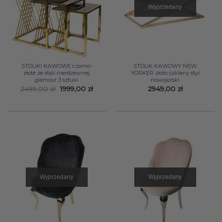
Wyprzedany
STOLIKI KAWOWE czarno-
STOLIK KAWOWY NEW
złote ze stali nierdzewnej
YORKER złoto szklany styl
glamour 3 sztuki
nowojorski
Pierwotna
Aktualna
2499,00
zł
1999,00
zł
2949,00
zł
cena
cena
wynosiła:
wynosi:
2499,00 zł.
1999,00 zł.
Wyprzedany
Wyprzedany