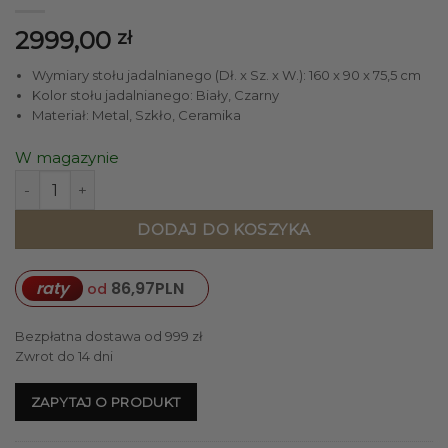
2999,00
zł
Wymiary stołu jadalnianego (Dł. x Sz. x W.): 160 x 90 x 75,5 cm
Kolor stołu jadalnianego: Biały, Czarny
Materiał: Metal, Szkło, Ceramika
W magazynie
ilość STÓŁ JADALNIANY prostokątny, czarno-biały, ceramicz
DODAJ DO KOSZYKA
raty
86,97
PLN
od
Bezpłatna dostawa od 999 zł
Zwrot do 14 dni
ZAPYTAJ O PRODUKT