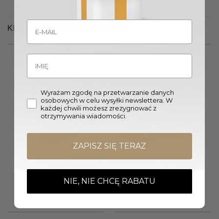
KLIENCI OGLĄDALI RÓWNIEŻ
Wyrażam zgodę na przetwarzanie danych
osobowych w celu wysyłki newslettera. W
każdej chwili możesz zrezygnować z
Wyprzedany
otrzymywania wiadomości.
ZAPISZ SIĘ TERAZ
KONSOLA złoto-czarna ze
KONSOLA NEW YORKER
stali nierdzewnej
złoto szklana styl nowojorski
NIE, NIE CHCĘ RABATU
nowoczesna
2939,00
zł
2199,00
zł