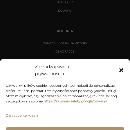
TEKSTYLIA
DODATKI
KUCHNIA
NACZYNIA DO SERWOWANIA
DEKORACJE
WYPOSAŻENIE
Zarządzaj swoją
prywatnością
ARCHIWUM
Używamy plików cookie i podobnych technologii do personalizacji
treści i reklam, pomiaru efektywności oraz poprawy jakości usług.
DEKORACJE
Możesz wybrać, czy zgadzasz się na personalizację reklam. Więcej
szczegółów na stronie
https://business.safety.google/privacy/
KUCHNIA
MEBLE
Zarządzaj serwisami
OŚWIETLENIE