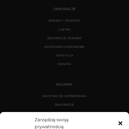
DEKORACJE
WAZONY I DONICZKI
LUSTRA
DEKORACJE ŚCIENNE
AKCESORIA ŁAZIENKOWE
TEKSTYLIA
DODATKI
KUCHNIA
NACZYNIA DO SERWOWANIA
DEKORACJE
WYPOSAŻENIE
Zarządzaj swoją
prywatnością