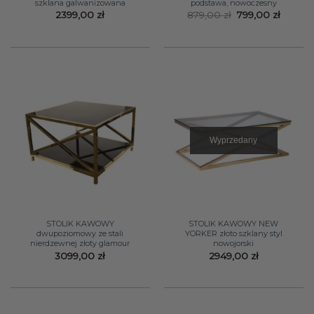
szklana galwanizowana
podstawa, nowoczesny
Pierwotna
Aktual
2399,00
zł
879,00
zł
799,00
zł
cena
cena
wynosiła:
wynosi
879,00 zł.
799,00 
Wyprzedany
STOLIK KAWOWY
STOLIK KAWOWY NEW
dwupoziomowy ze stali
YORKER złoto szklany styl
nierdzewnej złoty glamour
nowojorski
3099,00
zł
2949,00
zł