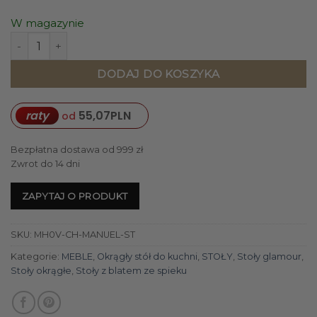
W magazynie
ilość STÓŁ JADALNIANY okrągły, czarna kielichowa noga, bla
DODAJ DO KOSZYKA
raty
55,07
PLN
od
Bezpłatna dostawa od 999 zł
Zwrot do 14 dni
ZAPYTAJ O PRODUKT
SKU:
MH0V-CH-MANUEL-ST
Kategorie:
MEBLE
,
Okrągły stół do kuchni
,
STOŁY
,
Stoły glamour
,
Stoły okrągłe
,
Stoły z blatem ze spieku