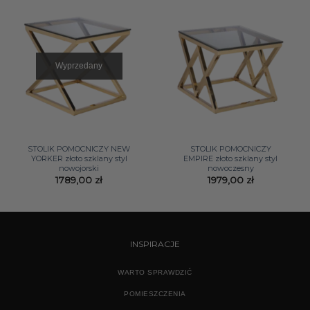
Wyprzedany
STOLIK POMOCNICZY NEW
STOLIK POMOCNICZY
YORKER złoto szklany styl
EMPIRE złoto szklany styl
nowojorski
nowoczesny
1789,00
zł
1979,00
zł
INSPIRACJE
WARTO SPRAWDZIĆ
POMIESZCZENIA