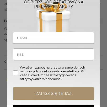
ODBIERZ KOD RABATOWY NA
który wzbogaci estetykę ich domu o wyrafinowany
PIERWSZE ZAKUPY
akcent.
PARAMETRY
Wymiary stolika jadalnianego (Śr. x W.): 120 x 77 cm
Kolor stolika jadalnianego: Czarny
Materiał: Metal, Spiek kamienny
KLIENCI OGLĄDALI RÓWNIEŻ
Wyrażam zgodę na przetwarzanie danych
osobowych w celu wysyłki newslettera. W
każdej chwili możesz zrezygnować z
otrzymywania wiadomości.
Promocja!
ZAPISZ SIĘ TERAZ
Wyprzedany