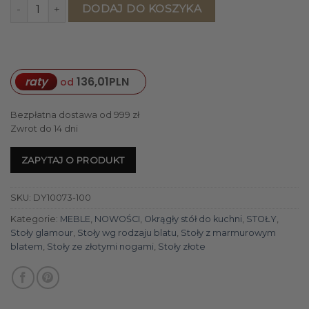
ilość STÓŁ JADALNIANY okrągły Aureus biały blat z kong
DODAJ DO KOSZYKA
raty
136,01
PLN
od
Bezpłatna dostawa od 999 zł
Zwrot do 14 dni
ZAPYTAJ O PRODUKT
SKU:
DY10073-100
Kategorie:
MEBLE
,
NOWOŚCI
,
Okrągły stół do kuchni
,
STOŁY
,
Stoły glamour
,
Stoły wg rodzaju blatu
,
Stoły z marmurowym
blatem
,
Stoły ze złotymi nogami
,
Stoły złote