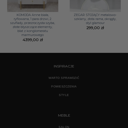
KOMODA Anne biała,
ZEGAR STOJĄCY metalowo-
ryflowana, 1 para drzwi, 2
szklany, złota rama, okrągły,
szuflady, przezroczysta szyba,
styl glamour
złote błyszczące elementy,
299,00
zł
blat z konglomeratu
marmurowego
4399,00
zł
INSPIRACJE
WARTO SPRAWDZIĆ
POMIESZCZENIA
STYLE
MEBLE
SALON