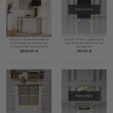
Wyprzedany
KONSOLA Elisse złoto srebrna
ZEGAR STOJĄCY prostokątny,
szklany blat styl glamour 120
złota rama, granatowa tarcza,
cm, błyszczące wykończenie
styl glamour
2949,00
zł
319,00
zł
Wyprzedany