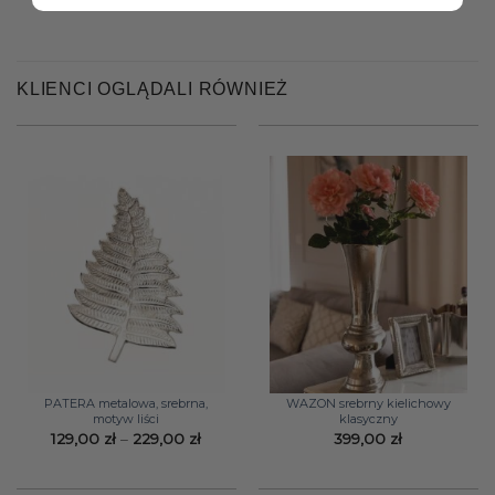
KLIENCI OGLĄDALI RÓWNIEŻ
PATERA metalowa, srebrna,
WAZON srebrny kielichowy
motyw liści
klasyczny
Zakres
129,00
zł
–
229,00
zł
399,00
zł
cen:
od
129,00 zł
do