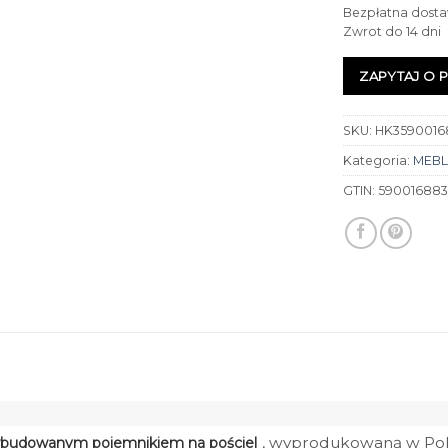
Bezpłatna dosta
Zwrot do 14 dni
ZAPYTAJ O 
SKU:
HK3590016
Kategoria:
MEBL
GTIN:
590016883
, wyprodukowaną w Pol
 wbudowanym pojemnikiem na pościel