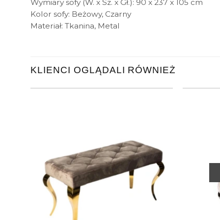
Wymiary sofy (W. x Sz. x Gł.): 90 x 237 x 105 cm
Kolor sofy: Beżowy, Czarny
Materiał: Tkanina, Metal
KLIENCI OGLĄDALI RÓWNIEŻ