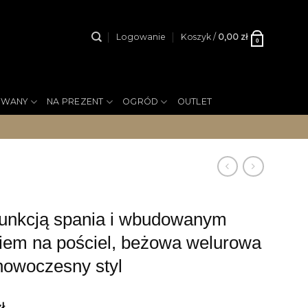
Logowanie
Koszyk /
0,00
zł
0
YWANY
NA PREZENT
OGRÓD
OUTLET
unkcją spania i wbudowanym
iem na pościel, beżowa welurowa
 nowoczesny styl
zł