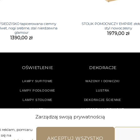
+
SIEDZISKO tapicerowana ciemny
STOLIK POMOCNICZY EMPIRE złoto
lwet, nogi srebrne, stal nierdzewna
styl nowoczesny
glamour
1979,00
zł
1390,00
zł
OŚWIETLENIE
DEKORACJE
LAMPY SUFITOWE
WAZONY I DONICZKI
LAMPY PODŁOGOWE
LUSTRA
LAMPY STOŁOWE
DEKORACJE ŚCIENNE
KINKIETY
AKCESORIA ŁAZIENKOWE
Zarządzaj swoją prywatnością
TEKSTYLIA
DODATKI
 i reklam, pomiaru
się na
AKCEPTUJ WSZYSTKO