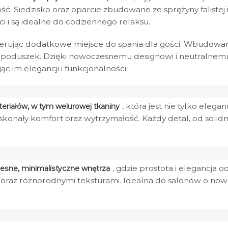
ność. Siedzisko oraz oparcie zbudowane ze sprężyny faliste
 i są idealne do codziennego relaksu.
oferując dodatkowe miejsce do spania dla gości. Wbudowan
 poduszek. Dzięki nowoczesnemu designowi i neutralnemu
c im elegancji i funkcjonalności.
, która jest nie tylko elega
teriałów, w tym welurowej tkaniny
skonały komfort oraz wytrzymałość. Każdy detal, od solidn
, gdzie prostota i elegancja
esne, minimalistyczne wnętrza
 oraz różnorodnymi teksturami. Idealna do salonów o nowo