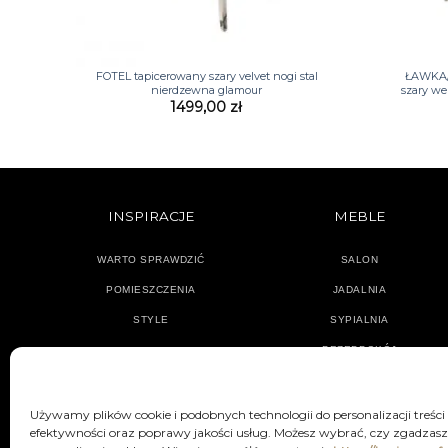
+
+
FOTEL tapicerowany szary velvet nogi stal
ŁAWKA/
nierdzewna glamour
szary we
1499,00
zł
INSPIRACJE
MEBLE
WARTO SPRAWDZIĆ
SALON
POMIESZCZENIA
JADALNIA
STYLE
SYPIALNIA
PRZEDPOKÓJ
Używamy plików cookie i podobnych technologii do personalizacji treści
efektywności oraz poprawy jakości usług. Możesz wybrać, czy zgadzasz 