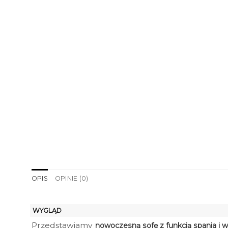
OPIS
OPINIE (0)
WYGLĄD
Przedstawiamy
nowoczesną sofę z funkcją spania i