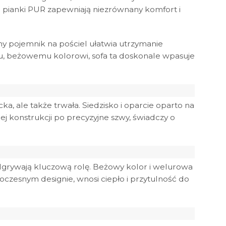
j i pianki PUR zapewniają niezrównany komfort i
y pojemnik na pościel ułatwia utrzymanie
, beżowemu kolorowi, sofa ta doskonale wpasuje
ncka, ale także trwała. Siedzisko i oparcie oparto na
ej konstrukcji po precyzyjne szwy, świadczy o
 odgrywają kluczową rolę. Beżowy kolor i welurowa
czesnym designie, wnosi ciepło i przytulność do