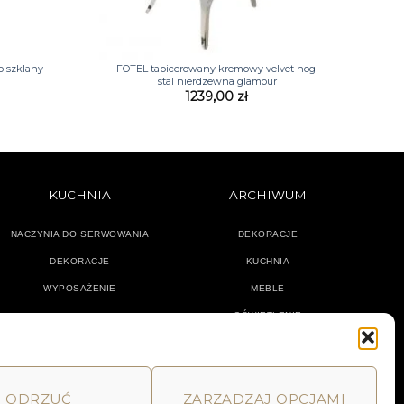
+
 szklany
FOTEL tapicerowany kremowy velvet nogi
stal nierdzewna glamour
1239,00
zł
KUCHNIA
ARCHIWUM
NACZYNIA DO SERWOWANIA
DEKORACJE
DEKORACJE
KUCHNIA
WYPOSAŻENIE
MEBLE
OŚWIETLENIE
ODRZUĆ
ZARZĄDZAJ OPCJAMI