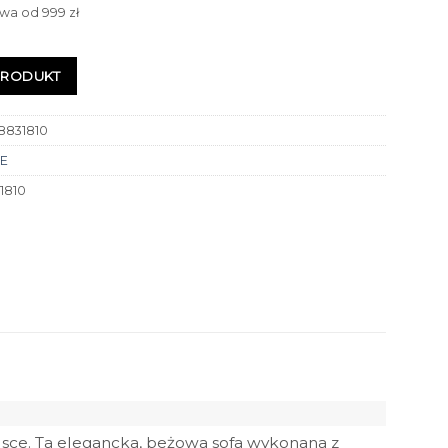
wa od 999 zł
PRODUKT
8831810
E
1810
sce. Ta elegancka, beżowa sofa wykonana z