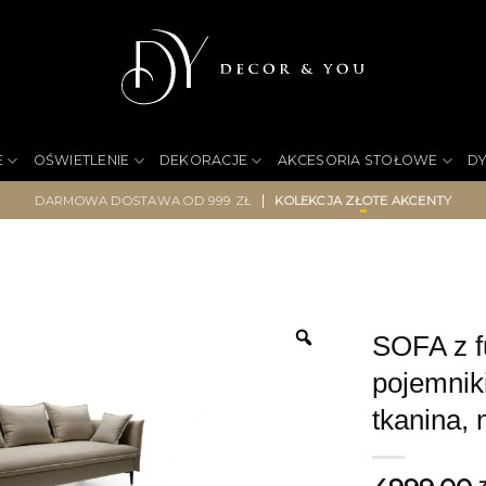
E
OŚWIETLENIE
DEKORACJE
AKCESORIA STOŁOWE
D
|
DARMOWA DOSTAWA OD 999 ZŁ
KOLEKCJA ZŁOTE AKCENTY
SOFA z f
pojemnik
tkanina,