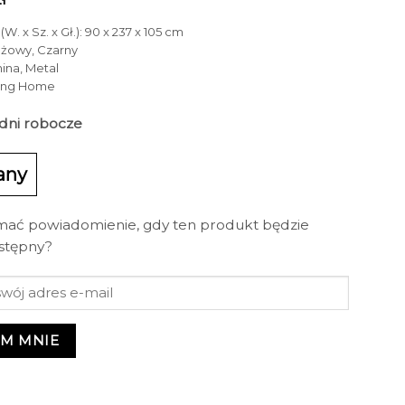
W. x Sz. x Gł.): 90 x 237 x 105 cm
eżowy, Czarny
nina, Metal
King Home
3 dni robocze
any
mać powiadomienie, gdy ten produkt będzie
stępny?
M MNIE