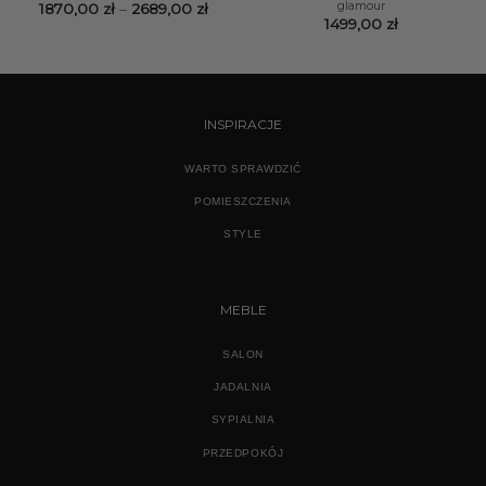
glamour
Zakres
1870,00
zł
–
2689,00
zł
cen:
1499,00
zł
od
1870,00 zł
do
2689,00 zł
INSPIRACJE
WARTO SPRAWDZIĆ
POMIESZCZENIA
STYLE
MEBLE
SALON
JADALNIA
SYPIALNIA
PRZEDPOKÓJ