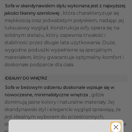
Sofa w skandynawskim stylu wykonana jest z najwyższej
, która charakteryzuje się
jakości tkaniny szenilowej
miękkością oraz jedwabistym połyskiem, nadając jej
luksusowy wygląd. Konstrukcja sofy opiera się na
solidnym stelażu, który zapewnia trwałość i
stabilność przez długie lata użytkowania. Duże,
wygodne poduszki wypełnione są specjalnym
materiałem, który gwarantuje optymalny komfort i
doskonałe podparcie dla ciała.
IDEALNY DO WNĘTRZ
Sofa w beżowym odcieniu doskonale wpisuje się w
, gdzie
nowoczesne, minimalistyczne wnętrza
dominują jasne kolory i naturalne materiały. Jej
skandynawski styl i elegancki wygląd sprawiają, że
jest idealnym wyborem do przestronnych,
otwartych salonów, które wymagają wyrazistych, ale
subtelnych akcentów. Dzięki swojej uniwersalnej