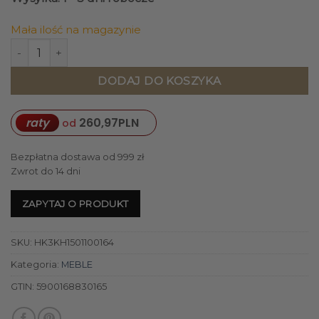
Mała ilość na magazynie
ilość SOFA z beżowej tkaniny szenilowej, skandynawski sty
DODAJ DO KOSZYKA
raty
260,97
PLN
od
Bezpłatna dostawa od 999 zł
Zwrot do 14 dni
ZAPYTAJ O PRODUKT
SKU:
HK3KH1501100164
Kategoria:
MEBLE
GTIN:
5900168830165