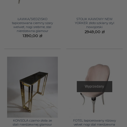
ŁAWKA/SIEDZISKO
STOLIK KAWOWY NEW
tapicerowana ciemny szary
YORKER złoto szklany styl
welwet, nogi srebrne, stal
nowojorski
nierdzewna glamour
2949,00
zł
1390,00
zł
Wyprzedany
KONSOLA czarno-złota ze
FOTEL tapicerowany różowy
stali nierdzewnej glamour
velvet nogi stal nierdzewna