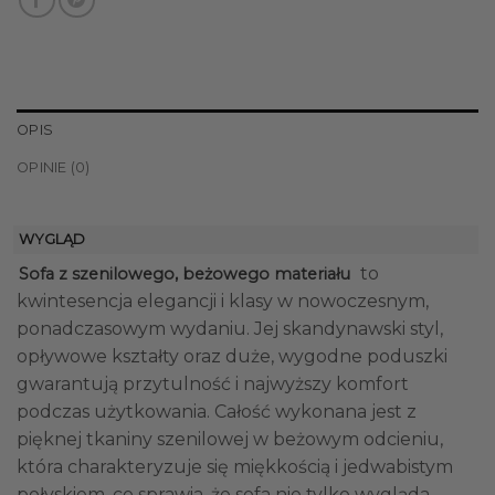
OPIS
OPINIE (0)
WYGLĄD
to
Sofa z szenilowego, beżowego materiału
kwintesencja elegancji i klasy w nowoczesnym,
ponadczasowym wydaniu. Jej skandynawski styl,
opływowe kształty oraz duże, wygodne poduszki
gwarantują przytulność i najwyższy komfort
podczas użytkowania. Całość wykonana jest z
pięknej tkaniny szenilowej w beżowym odcieniu,
która charakteryzuje się miękkością i jedwabistym
połyskiem, co sprawia, że sofa nie tylko wygląda