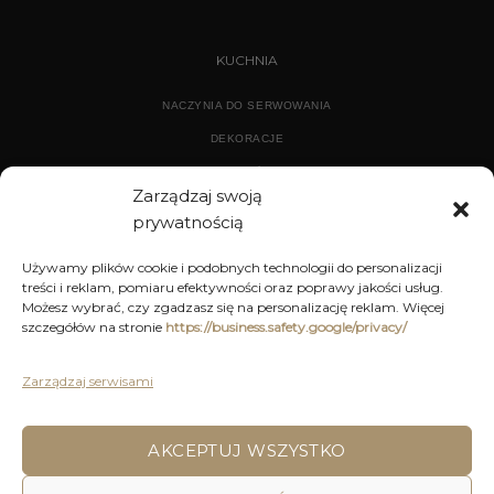
KUCHNIA
NACZYNIA DO SERWOWANIA
DEKORACJE
WYPOSAŻENIE
Zarządzaj swoją
prywatnością
ARCHIWUM
Używamy plików cookie i podobnych technologii do personalizacji
treści i reklam, pomiaru efektywności oraz poprawy jakości usług.
DEKORACJE
Możesz wybrać, czy zgadzasz się na personalizację reklam. Więcej
szczegółów na stronie
https://business.safety.google/privacy/
KUCHNIA
MEBLE
Zarządzaj serwisami
OŚWIETLENIE
AKCEPTUJ WSZYSTKO