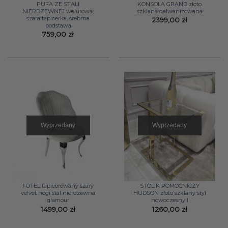
PUFA ZE STALI
KONSOLA GRAND złoto
NIERDZEWNEJ welurowa,
szklana galwanizowana
szara tapicerka, srebrna
2399,00
zł
podstawa
759,00
zł
Wyprzedany
Wyprzedany
FOTEL tapicerowany szary
STOLIK POMOCNICZY
velvet nogi stal nierdzewna
HUDSON złoto szklany styl
glamour
nowoczesny I
1499,00
zł
1260,00
zł