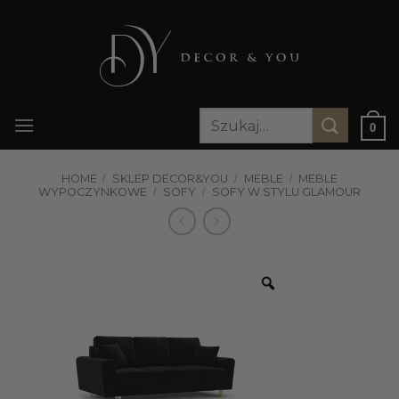
Przewiń
do
zawartości
Szukaj:
0
HOME
/
SKLEP DECOR&YOU
/
MEBLE
/
MEBLE
WYPOCZYNKOWE
/
SOFY
/
SOFY W STYLU GLAMOUR