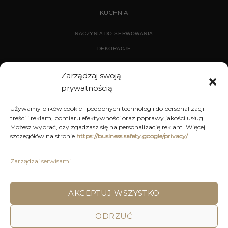
KUCHNIA
NACZYNIA DO SERWOWANIA
DEKORACJE
WYPOSAŻENIE
Zarządzaj swoją
prywatnością
ARCHIWUM
Używamy plików cookie i podobnych technologii do personalizacji
treści i reklam, pomiaru efektywności oraz poprawy jakości usług.
DEKORACJE
Możesz wybrać, czy zgadzasz się na personalizację reklam. Więcej
szczegółów na stronie
https://business.safety.google/privacy/
KUCHNIA
MEBLE
Zarządzaj serwisami
OŚWIETLENIE
AKCEPTUJ WSZYSTKO
POLITYKA PRYWATNOŚCI
REGULAMIN SKLEPU ON-LINE
ODRZUĆ
WYSYŁKA
DOSTAWA
ZWROTY I REKLAMACJE
HOME