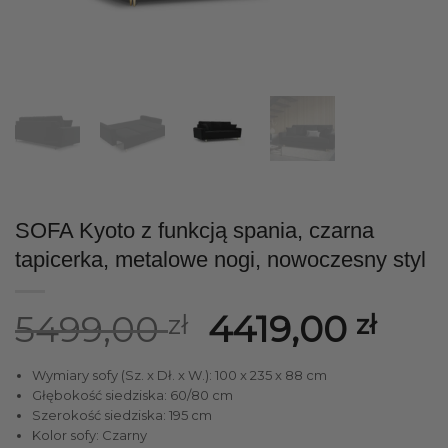
SOFA Kyoto z funkcją spania, czarna
tapicerka, metalowe nogi, nowoczesny styl
Pierwotna
Akt
5499,00
4419,00
zł
zł
cena
cen
Wymiary sofy (Sz. x Dł. x W.): 100 x 235 x 88 cm
wynosiła:
wyn
Głębokość siedziska: 60/80 cm
Szerokość siedziska: 195 cm
5499,00 zł.
4419
Kolor sofy: Czarny