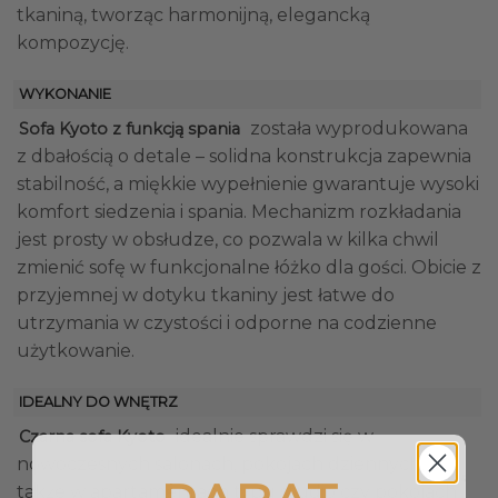
tkaniną, tworząc harmonijną, elegancką
kompozycję.
WYKONANIE
została wyprodukowana
Sofa Kyoto z funkcją spania
z dbałością o detale – solidna konstrukcja zapewnia
stabilność, a miękkie wypełnienie gwarantuje wysoki
komfort siedzenia i spania. Mechanizm rozkładania
jest prosty w obsłudze, co pozwala w kilka chwil
zmienić sofę w funkcjonalne łóżko dla gości. Obicie z
przyjemnej w dotyku tkaniny jest łatwe do
utrzymania w czystości i odporne na codzienne
użytkowanie.
IDEALNY DO WNĘTRZ
idealnie sprawdzi się w
Czarna sofa Kyoto
nowoczesnych salonach, pokojach dziennych, a
także w apartamentach typu studio czy pokojach