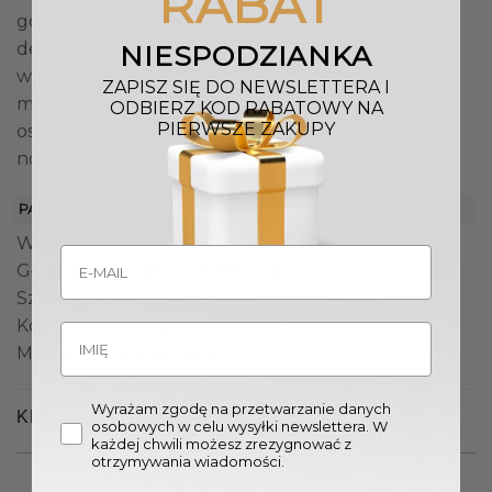
RABAT
gościnnych. Jej neutralna kolorystyka i elegancki
design czynią ją uniwersalnym meblem, który
NIESPODZIANKA
wpasuje się zarówno w aranżacje skandynawskie,
ZAPISZ SIĘ DO NEWSLETTERA I
modern classic, jak i glamour. To propozycja dla
ODBIERZ KOD RABATOWY NA
PIERWSZE ZAKUPY
osób, które szukają piękna, funkcjonalności i
nowoczesnego charakteru w jednym.
PARAMETRY
Wymiary sofy (Sz. x Dł. x W.): 100 x 235 x 88 cm
Głębokość siedziska: 60/80 cm
Szerokość siedziska: 195 cm
Kolor sofy: Czarny
Materiał: Tkanina, Metal
Wyrażam zgodę na przetwarzanie danych
KLIENCI OGLĄDALI RÓWNIEŻ
osobowych w celu wysyłki newslettera. W
każdej chwili możesz zrezygnować z
otrzymywania wiadomości.