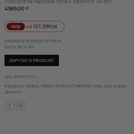
Poprzednia najniższa cena z ostatnich 30 dni:
zł
4389,00
.
raty
127,28
PLN
od
Bezpłatna dostawa od 999 zł
Zwrot do 14 dni
ZAPYTAJ O PRODUKT
SKU:
IM0KYOTO-1
Kategorie:
MEBLE
,
MEBLE WYPOCZYNKOWE
,
Sofy
,
Sofy w stylu
glamour