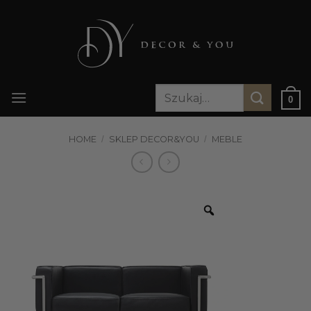
Przewiń
do
zawartości
Szukaj:
0
HOME
/
SKLEP DECOR&YOU
/
MEBLE