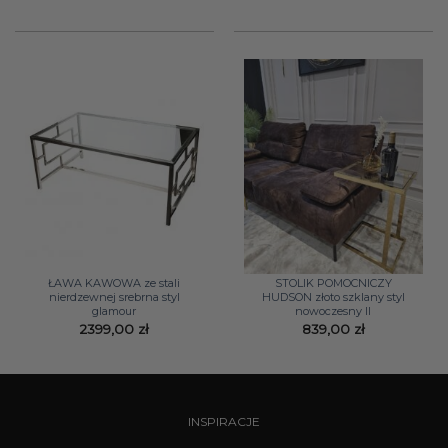
ŁAWA KAWOWA ze stali
STOLIK POMOCNICZY
nierdzewnej srebrna styl
HUDSON złoto szklany styl
glamour
nowoczesny II
2399,00
zł
839,00
zł
INSPIRACJE