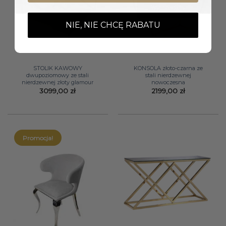
Wyprzedany
NIE, NIE CHCĘ RABATU
STOLIK KAWOWY
KONSOLA złoto-czarna ze
dwupoziomowy ze stali
stali nierdzewnej
nierdzewnej złoty glamour
nowoczesna
3099,00
zł
2199,00
zł
Promocja!