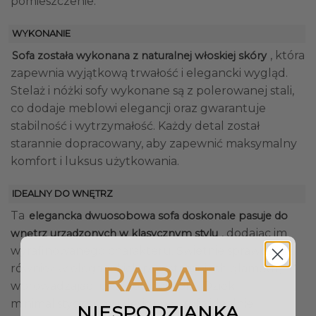
pomieszczenie.
WYKONANIE
, która
Sofa została wykonana z naturalnej włoskiej skóry
zapewnia wyjątkową trwałość i elegancki wygląd.
Stelaż i nóżki sofy wykonane są z polerowanej stali,
co dodaje meblowi elegancji oraz gwarantuje
stabilność i wytrzymałość. Każdy detal został
starannie dopracowany, aby zapewnić maksymalny
komfort i luksus użytkowania.
IDEALNY DO WNĘTRZ
Ta
elegancka dwuosobowa sofa doskonale pasuje do
, dodając im
wnętrz urządzonych w klasycznym stylu
wyrafinowanego charakteru. Świetnie sprawdzi się
RABAT
również w eleganckich przestrzeniach glamour,
wprowadzając luksusowy akcent. Dzięki
minimalistycznemu designowi, sofa idealnie
NIESPODZIANKA