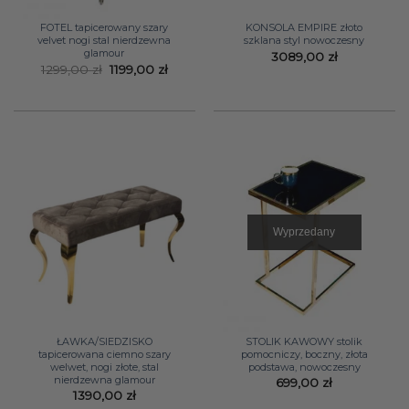
FOTEL tapicerowany szary
KONSOLA EMPIRE złoto
velvet nogi stal nierdzewna
szklana styl nowoczesny
glamour
3089,00
zł
Pierwotna
Aktualna
1299,00
zł
1199,00
zł
cena
cena
wynosiła:
wynosi:
1299,00 zł.
1199,00 zł.
Wyprzedany
ŁAWKA/SIEDZISKO
STOLIK KAWOWY stolik
tapicerowana ciemno szary
pomocniczy, boczny, złota
welwet, nogi złote, stal
podstawa, nowoczesny
nierdzewna glamour
699,00
zł
1390,00
zł