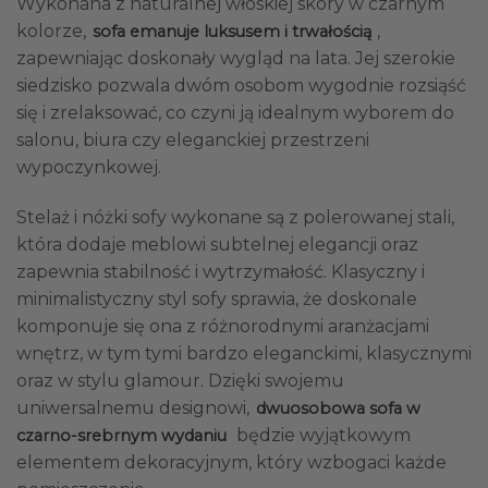
Wykonana z naturalnej włoskiej skóry w czarnym
kolorze,
,
sofa emanuje luksusem i trwałością
zapewniając doskonały wygląd na lata. Jej szerokie
siedzisko pozwala dwóm osobom wygodnie rozsiąść
się i zrelaksować, co czyni ją idealnym wyborem do
salonu, biura czy eleganckiej przestrzeni
wypoczynkowej.
Stelaż i nóżki sofy wykonane są z polerowanej stali,
która dodaje meblowi subtelnej elegancji oraz
zapewnia stabilność i wytrzymałość. Klasyczny i
minimalistyczny styl sofy sprawia, że doskonale
komponuje się ona z różnorodnymi aranżacjami
wnętrz, w tym tymi bardzo eleganckimi, klasycznymi
oraz w stylu glamour. Dzięki swojemu
uniwersalnemu designowi,
dwuosobowa sofa w
będzie wyjątkowym
czarno-srebrnym wydaniu
elementem dekoracyjnym, który wzbogaci każde