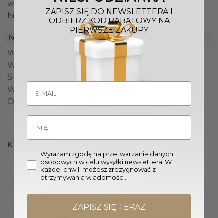
wkomponuje się także w nowoczesne i stylowe
ZAPISZ SIĘ DO NEWSLETTERA I
biura oraz przestrzenie wypoczynkowe.
ODBIERZ KOD RABATOWY NA
PIERWSZE ZAKUPY
PARAMETRY
Wymiary sofy (W. x Sz. x Gł.): 70 x 130 x 70 cm
Wysokość do krawędzi siedziska: 42 cm
Siedzisko (Sz. x Gł.): 100 x 54 cm
Wysokość do podłokietników: 70 cm
Oparcie (W. x Sz.): 28 x 100 cm
KLIENCI OGLĄDALI RÓWNIEŻ
Wyrażam zgodę na przetwarzanie danych
osobowych w celu wysyłki newslettera. W
każdej chwili możesz zrezygnować z
otrzymywania wiadomości.
ZAPISZ SIĘ TERAZ