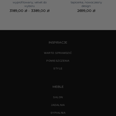
wyprofilowany, velvet do
tapicerka, nowoczesny
wyboru
design
Zakres
3189,00
zł
–
3389,00
zł
2699,00
zł
cen:
od
3189,00 zł
do
3389,00 zł
INSPIRACJE
WARTO SPRAWDZIĆ
POMIESZCZENIA
STYLE
MEBLE
SALON
JADALNIA
SYPIALNIA