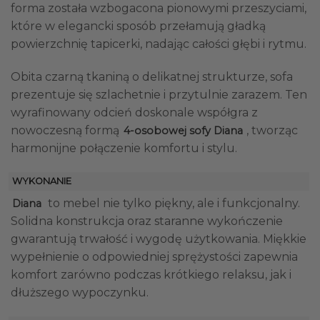
forma została wzbogacona pionowymi przeszyciami,
które w elegancki sposób przełamują gładką
powierzchnię tapicerki, nadając całości głębi i rytmu.
Obita czarną tkaniną o delikatnej strukturze, sofa
prezentuje się szlachetnie i przytulnie zarazem. Ten
wyrafinowany odcień doskonale współgra z
nowoczesną formą
, tworząc
4-osobowej sofy Diana
harmonijne połączenie komfortu i stylu.
WYKONANIE
to mebel nie tylko piękny, ale i funkcjonalny.
Diana
Solidna konstrukcja oraz staranne wykończenie
gwarantują trwałość i wygodę użytkowania. Miękkie
wypełnienie o odpowiedniej sprężystości zapewnia
komfort zarówno podczas krótkiego relaksu, jak i
dłuższego wypoczynku.