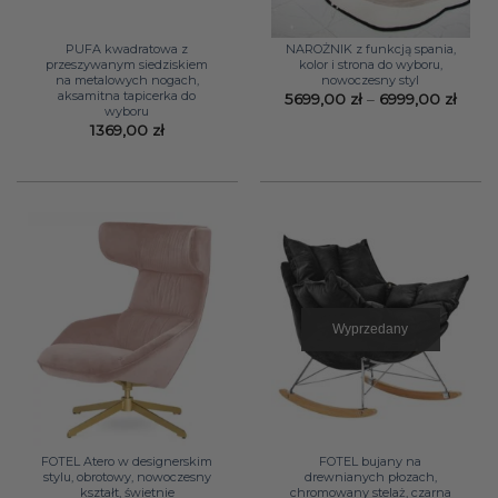
PUFA kwadratowa z
NAROŻNIK z funkcją spania,
przeszywanym siedziskiem
kolor i strona do wyboru,
na metalowych nogach,
nowoczesny styl
aksamitna tapicerka do
Zakr
5699,00
zł
–
6999,00
zł
wyboru
cen:
od
1369,00
zł
5699,
do
6999,
Wyprzedany
FOTEL Atero w designerskim
FOTEL bujany na
stylu, obrotowy, nowoczesny
drewnianych płozach,
kształt, świetnie
chromowany stelaż, czarna