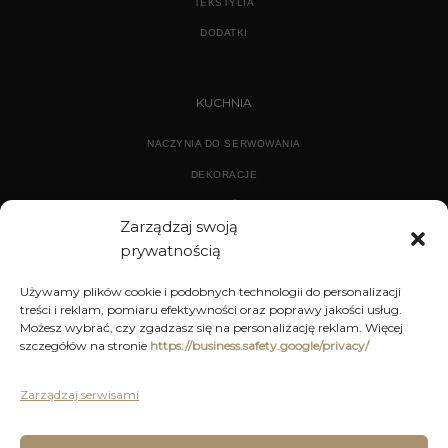
TEKSTYLIA
DODATKI
KUCHNIA
NACZYNIA DO SERWOWANIA
DEKORACJE
WYPOSAŻENIE
Zarządzaj swoją
prywatnością
ARCHIWUM
Używamy plików cookie i podobnych technologii do personalizacji
treści i reklam, pomiaru efektywności oraz poprawy jakości usług.
DEKORACJE
Możesz wybrać, czy zgadzasz się na personalizację reklam. Więcej
szczegółów na stronie
https://business.safety.google/privacy/
KUCHNIA
MEBLE
Zarządzaj serwisami
OŚWIETLENIE