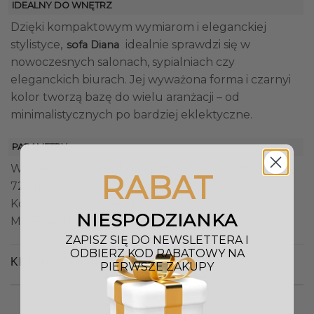
IDEALNY DO WNĘTRZ
Dzięki kompaktowym wymiarom i eleganckiej
stylistyce,
idealnie sprawdzi się w
sofa Diana
nowoczesnych salonach, sypialniach czy
eleganckich biurach. Jej wyważona forma i czarnyi
kolor tworzą bazę do wielu aranżacji – od
minimalistycznych po bardziej eklektyczne.
PARAMETRY
Wymiary sofy 4-osobowej (Dł. x Sz. x W.): 294 x 114 x
RABAT
72 cm
Kolor sofy 4-osobowej: Czarny
NIESPODZIANKA
Materiał: Tkanina
ZAPISZ SIĘ DO NEWSLETTERA I
ODBIERZ KOD RABATOWY NA
KLIENCI OGLĄDALI RÓWNIEŻ
PIERWSZE ZAKUPY