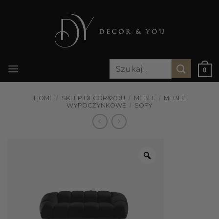
Przewiń
do
zawartości
Szukaj:
0
HOME
/
SKLEP DECOR&YOU
/
MEBLE
/
MEBLE
WYPOCZYNKOWE
/
SOFY