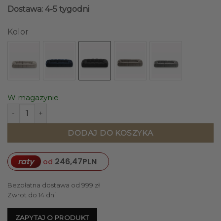
Dostawa: 4-5 tygodni
Kolor
W magazynie
ilość SOFA 4-osobowa Diana o zaoblonych kształtach, pionow
DODAJ DO KOSZYKA
raty
246,47
PLN
od
Bezpłatna dostawa od 999 zł
Zwrot do 14 dni
ZAPYTAJ O PRODUKT