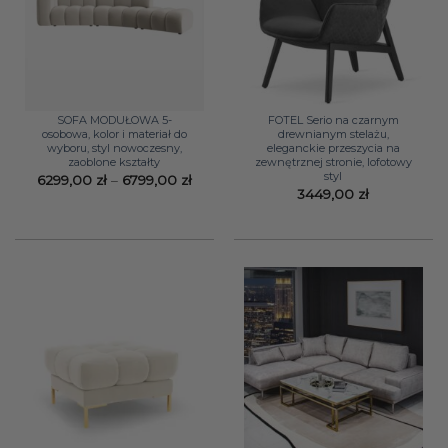
SOFA MODUŁOWA 5-
FOTEL Serio na czarnym
osobowa, kolor i materiał do
drewnianym stelażu,
wyboru, styl nowoczesny,
eleganckie przeszycia na
zaoblone kształty
zewnętrznej stronie, lofotowy
styl
Zakres
6299,00
zł
–
6799,00
zł
cen:
3449,00
zł
od
6299,00 zł
do
6799,00 zł