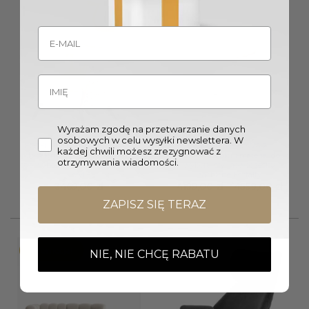
Wyrażam zgodę na przetwarzanie danych
osobowych w celu wysyłki newslettera. W
FOTEL Skive wypoczynkowy,
SOFA MODUŁOWA 2-
każdej chwili możesz zrezygnować z
do salonu, velvetowa tkanina
osobowa, kolor i materiał do
otrzymywania wiadomości.
do wyboru, uszak, designerski
wyboru, styl nowoczesny,
styl
zaoblone kształty
Zakre
3469,00
zł
4199,00
zł
–
4599,00
zł
cen:
ZAPISZ SIĘ TERAZ
od
4199,
do
4599,
Promocja!
NIE, NIE CHCĘ RABATU