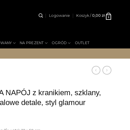
Logowanie
Koszyk /
0,00
zł
0
YWANY
NA PREZENT
OGRÓD
OUTLET
 NAPÓJ z kranikiem, szklany,
alowe detale, styl glamour