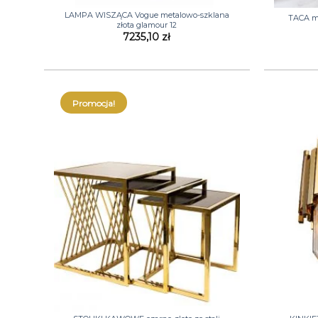
LAMPA WISZĄCA Vogue metalowo-szklana
TACA me
złota glamour 12
7235,10
zł
Promocja!
+
+