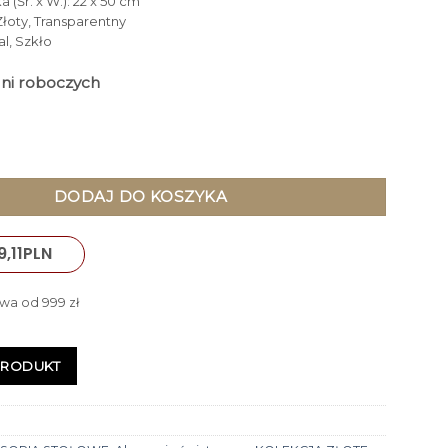
 (Śr. x W.): 22 x 50 cm
 Złoty, Transparentny
al, Szkło
dni roboczych
 NAPÓJ z kranikiem, szklany, złote metalowe detale, styl glamo
DODAJ DO KOSZYKA
9,11
PLN
wa od 999 zł
PRODUKT