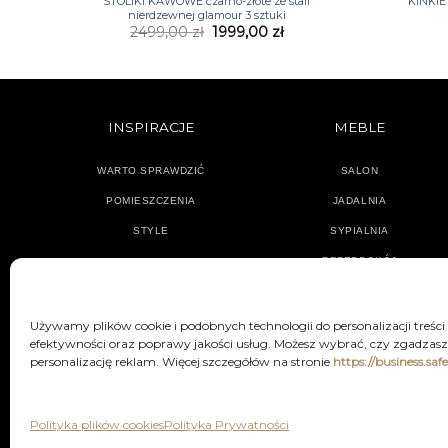
STOLIKI KAWOWE czarno-złote ze stali
KINKIET
nierdzewnej glamour 3 sztuki
Pierwotna
Aktualna
2499,00
zł
1999,00
zł
cena
cena
wynosiła:
wynosi:
2499,00 zł.
1999,00 zł.
INSPIRACJE
MEBLE
WARTO SPRAWDZIĆ
SALON
POMIESZCZENIA
JADALNIA
STYLE
SYPIALNIA
PRZEDPOKÓJ
Używamy plików cookie i podobnych technologii do personalizacji treści
efektywności oraz poprawy jakości usług. Możesz wybrać, czy zgadzasz 
personalizację reklam. Więcej szczegółów na stronie
https://business.saf
POLITYKA PRYWATNOŚCI
REGU
Polityka plików cookies
Polityka Prywatności
Decor & You | Home Decorati