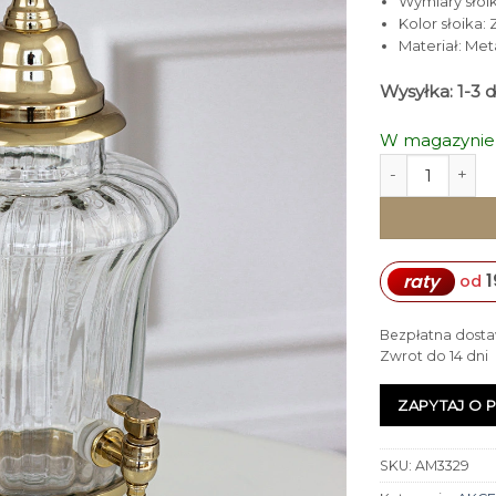
Wymiary słoika
Kolor słoika:
Materiał: Met
Wysyłka: 1-3 
W magazynie
ilość SŁOIK NA
1
raty
od
Bezpłatna dosta
Zwrot do 14 dni
ZAPYTAJ O 
SKU:
AM3329