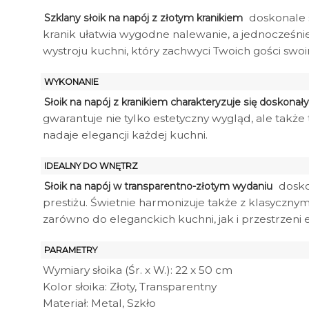
doskonale s
Szklany słoik na napój z złotym kranikiem
kranik ułatwia wygodne nalewanie, a jednocześnie
wystroju kuchni, który zachwyci Twoich gości swo
WYKONANIE
Słoik na napój z kranikiem charakteryzuje się doskon
gwarantuje nie tylko estetyczny wygląd, ale także
nadaje elegancji każdej kuchni.
IDEALNY DO WNĘTRZ
doskon
Słoik na napój w transparentno-złotym wydaniu
prestiżu. Świetnie harmonizuje także z klasyczny
zarówno do eleganckich kuchni, jak i przestrzeni
PARAMETRY
Wymiary słoika (Śr. x W.): 22 x 50 cm
Kolor słoika: Złoty, Transparentny
Materiał: Metal, Szkło