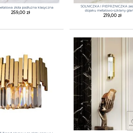
SOLNICZKA I PIEPRZNICZKA ze
talowa złota podłużna klasyczna
stojaku metalowo-szklany gl
259,00
zł
219,00
zł
+