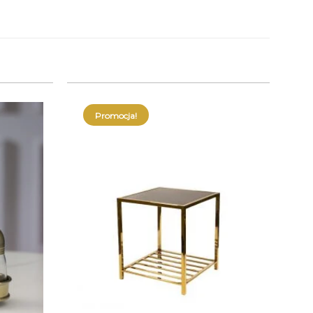
Promocja!
+