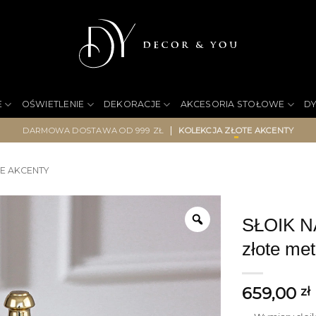
E
OŚWIETLENIE
DEKORACJE
AKCESORIA STOŁOWE
D
|
DARMOWA DOSTAWA OD 999 ZŁ
KOLEKCJA ZŁOTE AKCENTY
E AKCENTY
SŁOIK NA
złote met
659,00
zł