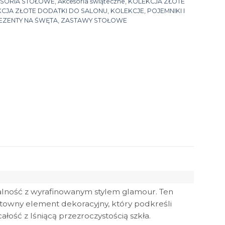
SORIA STOŁOWE
,
Akcesoria świąteczne
,
KOLEKCJA ZŁOTE
CJA ZŁOTE DODATKI DO SALONU
,
KOLEKCJE
,
POJEMNIKI I
EZENTY NA ŚWĘTA
,
ZASTAWY STOŁOWE
onalność z wyrafinowanym stylem glamour. Ten
ektowny element dekoracyjny, który podkreśli
łość z lśniącą przezroczystością szkła.