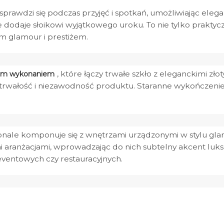
prawdzi się podczas przyjęć i spotkań, umożliwiając ele
 dodaje słoikowi wyjątkowego uroku. To nie tylko praktyc
im glamour i prestiżem.
, które łączy trwałe szkło z eleganckimi z
ałym wykonaniem
 trwałość i niezawodność produktu. Staranne wykończenie s
ale komponuje się z wnętrzami urządzonymi w stylu glamou
mi aranżacjami, wprowadzając do nich subtelny akcent luks
 eventowych czy restauracyjnych.