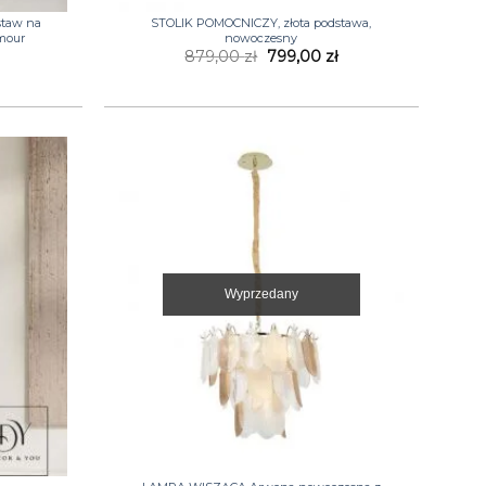
staw na
STOLIK POMOCNICZY, złota podstawa,
amour
nowoczesny
Pierwotna
Aktualna
879,00
zł
799,00
zł
cena
cena
wynosiła:
wynosi:
879,00 zł.
799,00 zł.
Wyprzedany
+