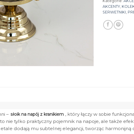
Kategorie:
AKCE
AKCENTY
,
KOLEK
SERWETNIKI
,
PR
ni –
, który łączy w sobie funkcj
słoik na napój z kranikiem
to nie tylko praktyczny pojemnik na napoje, ale także ef
etale dodają mu subtelnej elegancji, tworząc harmonijną ca