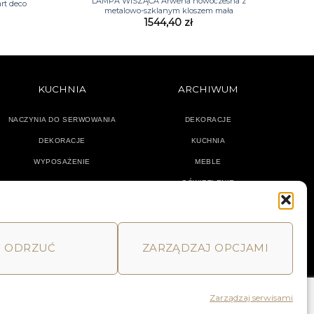
LAMPA WISZĄCA Arwena nowoczesna z
rt deco
metalowo-szklanym kloszem mała
1544,40
zł
KUCHNIA
ARCHIWUM
NACZYNIA DO SERWOWANIA
DEKORACJE
DEKORACJE
KUCHNIA
WYPOSAŻENIE
MEBLE
OŚWIETLENIE
ODRZUĆ
ZARZĄDZAJ OPCJAMI
MACJE
HOME
DECOR AND YOU
Zarządzaj serwisami
Realizacja: Pink Shark Media