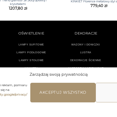
 Trend glamour ze złotą oprawą i
KINKIET Florence metalowy styl a
kryształami
779,40
zł
1207,80
zł
OŚWIETLENIE
DEKORACJE
LAMPY SUFITOWE
WAZONY I DONICZKI
LAMPY PODŁOGOWE
LUSTRA
LAMPY STOŁOWE
DEKORACJE ŚCIENNE
KINKIETY
AKCESORIA ŁAZIENKOWE
Zarządzaj swoją prywatnością
TEKSTYLIA
DODATKI
 i reklam, pomiaru
się na
AKCEPTUJ WSZYSTKO
ety.google/privacy/
LAMIN SKLEPU ON-LINE
WYSYŁKA
DOSTAWA
ZWROTY I REKLA
ons | Home Accessories | Wszystkie Prawa zastrzeżone 2026 © 