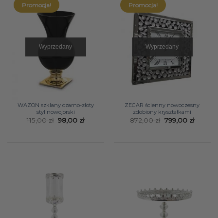
Promocja!
Promocja!
Wyprzedany
Wyprzedany
WAZON szklany czarno-złoty
ZEGAR ścienny nowoczesny
styl nowojorski
zdobiony kryształkami
Pierwotna
Aktualna
Pierwotna
Aktual
115,00
zł
98,00
zł
872,00
zł
799,00
zł
cena
cena
cena
cena
wynosiła:
wynosi:
wynosiła:
wynosi
115,00 zł.
98,00 zł.
872,00 zł.
799,00 