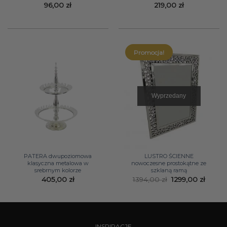
96,00
zł
219,00
zł
Promocja!
Wyprzedany
PATERA dwupoziomowa
LUSTRO ŚCIENNE
klasyczna metalowa w
nowoczesne prostokątne ze
srebrnym kolorze
szklaną ramą
Pierwotna
Aktua
405,00
zł
1394,00
zł
1299,00
zł
cena
cena
wynosiła:
wynosi
1394,00 zł.
1299,0
INSPIRACJE