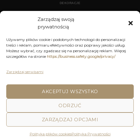
DEKORACJE
WYPOSAŻENIE
Zarządzaj swoją
prywatnością
ARCHIWUM
Używamy plików cookie i podobnych technologii do personalizacji
treści i reklam, pomiaru efektywności oraz poprawy jakości usług.
DEKORACJE
Możesz wybrać, czy zgadzasz się na personalizację reklam. Więcej
szczegółów na stronie
https://business.safety.google/privacy/
KUCHNIA
MEBLE
Zarządzaj serwisami
OŚWIETLENIE
AKCEPTUJ WSZYSTKO
POLITYKA PRYWATNOŚCI
REGULAMIN SKLEPU ON-LINE
ODRZUĆ
WYSYŁKA
DOSTAWA
ZWROTY I REKLAMACJE
HOME
DECOR AND YOU
ZARZĄDZAJ OPCJAMI
Decor & You | Home Decorations | Home Accessories |
Wszystkie Prawa zastrzeżone 2026 © Realizacja: Pink
Polityka plików cookies
Polityka Prywatności
Shark Media