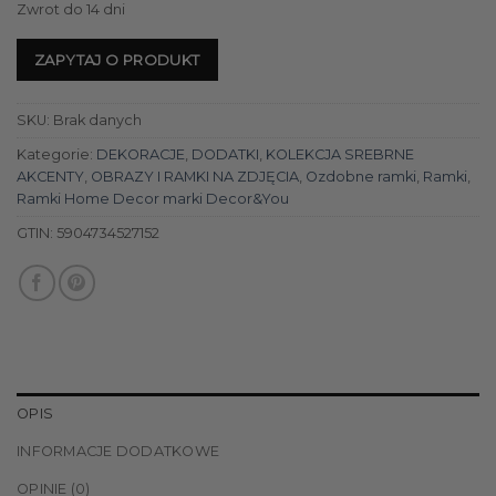
Zwrot do 14 dni
ZAPYTAJ O PRODUKT
SKU:
Brak danych
Kategorie:
DEKORACJE
,
DODATKI
,
KOLEKCJA SREBRNE
AKCENTY
,
OBRAZY I RAMKI NA ZDJĘCIA
,
Ozdobne ramki
,
Ramki
,
Ramki Home Decor marki Decor&You
GTIN:
5904734527152
OPIS
INFORMACJE DODATKOWE
OPINIE (0)