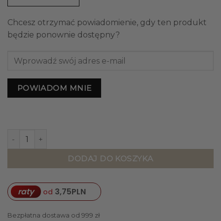
Chcesz otrzymać powiadomienie, gdy ten produkt
będzie ponownie dostępny?
POWIADOM MNIE
ilość RAMKA NA ZDJĘCIA srebrna z cyny klasyczna
DODAJ DO KOSZYKA
raty
3,75
PLN
od
Bezpłatna dostawa od 999 zł