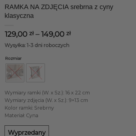
RAMKA NA ZDJĘCIA srebrna z cyny
klasyczna
Zakres
129,00
–
149,00
zł
zł
cen:
Wysyłka: 1-3 dni roboczych
od
129,00 zł
Rozmiar
do
149,00 zł
Wymiary ramki (W. x Sz.): 16 x 22 cm
Wymiary zdjęcia (W. x Sz.): 9×13 cm
Kolor ramki: Srebrny
Materiał: Cyna
Wyprzedany