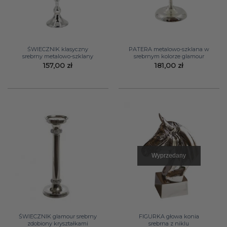
ŚWIECZNIK klasyczny
PATERA metalowo-szklana w
srebrny metalowo-szklany
srebrnym kolorze glamour
157,00
zł
181,00
zł
Wyprzedany
ŚWIECZNIK glamour srebrny
FIGURKA głowa konia
zdobiony kryształkami
srebrna z niklu