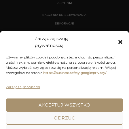
KUCHNIA
NACZYNIA DO SERWOWANIA
DEKORACJE
WYPOSAŻENIE
Zarządzaj swoją
prywatnością
ARCHIWUM
Używamy plików cookie i podobnych technologii do personalizacji
treści i reklam, pomiaru efektywności oraz poprawy jakości usług.
DEKORACJE
Możesz wybrać, czy zgadzasz się na personalizację reklam. Więcej
szczegółów na stronie
https://business.safety.google/privacy/
KUCHNIA
MEBLE
Zarządzaj serwisami
OŚWIETLENIE
AKCEPTUJ WSZYSTKO
POLITYKA PRYWATNOŚCI
REGULAMIN SKLEPU ON-LINE
ODRZUĆ
WYSYŁKA
DOSTAWA
ZWROTY I REKLAMACJE
HOME
DECOR AND YOU