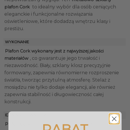
to idealny wybór dla osób ceniących
plafon Cork
eleganckie i funkcjonalne rozwiązania
oświetleniowe, które dodadzą wnętrzu klasy i
prestiżu.
WYKONANIE
Plafon Cork wykonany jest z najwyższej jakości
, co gwarantuje jego trwałość i
materiałów
niezawodność. Biały, szklany klosz precyzyjnie
formowany, zapewnia równomierne rozproszenie
światła, tworząc przytulną atmosferę. Stelaż z
mosiądzu nie tylko dodaje elegancji, ale również
zapewnia stabilność i długowieczność całej
konstrukcji.
IDEALNY DO WNĘTRZ
RABAT
doskonale pasuje do eleganckich
Plafon Cork