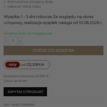
Kolor plafonu: Mosiężny, Biały
Materiał: Metal, Szkło
Wysyłka: 1 - 3 dni robocze
Ze względu na okres
urlopowy, realizacja wysyłek nastąpi od 10.08.2026 r.
Średnia ilość na magazynie
ilość PLAFON Cork okrągły, biały szklany klosz, mosiężny st
DODAJ DO KOSZYKA
raty
22,33
PLN
od
Bezpłatna dostawa od 999 zł
Zwrot do 14 dni
ZAPYTAJ O PRODUKT
SKU:
HE8C03999BR