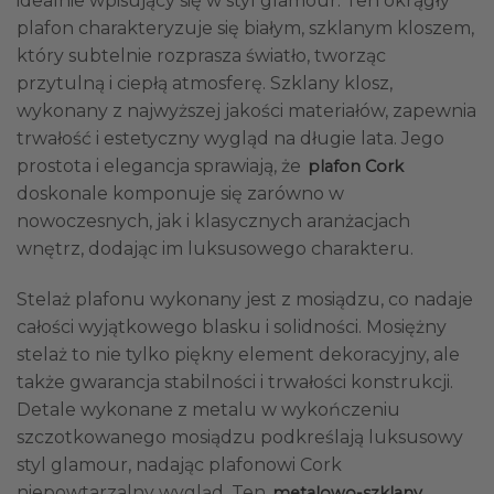
idealnie wpisujący się w styl glamour. Ten okrągły
plafon charakteryzuje się białym, szklanym kloszem,
który subtelnie rozprasza światło, tworząc
przytulną i ciepłą atmosferę. Szklany klosz,
wykonany z najwyższej jakości materiałów, zapewnia
trwałość i estetyczny wygląd na długie lata. Jego
prostota i elegancja sprawiają, że
plafon Cork
doskonale komponuje się zarówno w
nowoczesnych, jak i klasycznych aranżacjach
wnętrz, dodając im luksusowego charakteru.
Stelaż plafonu wykonany jest z mosiądzu, co nadaje
całości wyjątkowego blasku i solidności. Mosiężny
stelaż to nie tylko piękny element dekoracyjny, ale
także gwarancja stabilności i trwałości konstrukcji.
Detale wykonane z metalu w wykończeniu
szczotkowanego mosiądzu podkreślają luksusowy
styl glamour, nadając plafonowi Cork
niepowtarzalny wygląd. Ten
metalowo-szklany