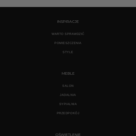
2275,20 zł.
1769,00 zł.
INSPIRACJE
WARTO SPRAWDZIĆ
POMIESZCZENIA
STYLE
MEBLE
SALON
JADALNIA
SYPIALNIA
PRZEDPOKÓJ
OŚWIETLENIE