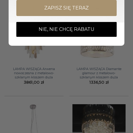
ZAPISZ SIĘ TERAZ
NIE, NIE CHCĘ RABATU
Wyprzedany
Wyprzedany
LAMPA WISZĄCA Arwena
LAMPA WISZĄCA Diamante
nowoczesna z metalowo-
glamour z metalowo-
szklanym kloszem duża
szklanym kloszem duża
3861,00
zł
1336,50
zł