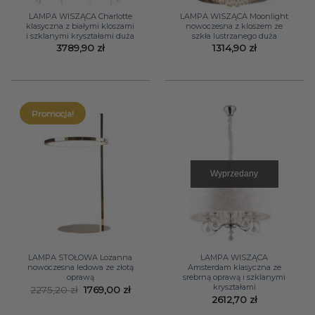
LAMPA WISZĄCA Charlotte
LAMPA WISZĄCA Moonlight
klasyczna z białymi kloszami
nowoczesna z kloszem ze
i szklanymi kryształami duża
szkła lustrzanego duża
3789,90
zł
1314,90
zł
Promocja!
Wyprzedany
LAMPA STOŁOWA Lozanna
LAMPA WISZĄCA
nowoczesna ledowa ze złotą
Amsterdam klasyczna ze
oprawą
srebrną oprawą i szklanymi
kryształami
Pierwotna
Aktualna
2275,20
zł
1769,00
zł
cena
cena
2612,70
zł
wynosiła:
wynosi: