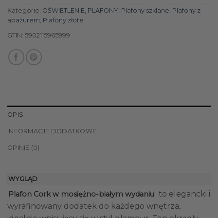
Kategorie:
OŚWIETLENIE
,
PLAFONY
,
Plafony szklane
,
Plafony z
abażurem
,
Plafony złote
GTIN:
5902115965999
OPIS
INFORMACJE DODATKOWE
OPINIE (0)
WYGLĄD
to elegancki i
Plafon Cork w mosiężno-białym wydaniu
wyrafinowany dodatek do każdego wnętrza,