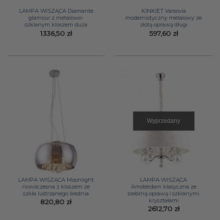
LAMPA WISZĄCA Diamante
KINKIET Varsovia
glamour z metalowo-
modernistyczny metalowy ze
szklanym kloszem duża
złotą oprawą długi
1336,50
zł
597,60
zł
Wyprzedany
LAMPA WISZĄCA Moonlight
LAMPA WISZĄCA
nowoczesna z kloszem ze
Amsterdam klasyczna ze
szkła lustrzanego średnia
srebrną oprawą i szklanymi
kryształami
820,80
zł
2612,70
zł