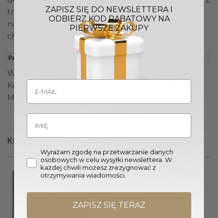
ZAPISZ SIĘ DO NEWSLETTERA I
tradycyjnymi, jak i nowoczesnymi aranżacjami,
ODBIERZ KOD RABATOWY NA
nadając pomieszczeniu wyrafinowanego
PIERWSZE ZAKUPY
charakteru.
PARAMETRY
Wymiary plafonu (Śr. x W.): 40 x 38 cm
Kolor plafonu: Srebrny, Transparentny, Biały
Materiał: Metal, Kryształ, Tkanina
KLIENCI OGLĄDALI RÓWNIEŻ
Wyrażam zgodę na przetwarzanie danych
osobowych w celu wysyłki newslettera. W
każdej chwili możesz zrezygnować z
otrzymywania wiadomości.
ZAPISZ SIĘ TERAZ