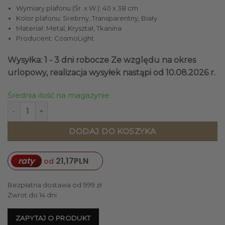
Wymiary plafonu (Śr. x W.): 40 x 38 cm
Kolor plafonu: Srebrny, Transparentny, Biały
Materiał: Metal, Kryształ, Tkanina
Producent: CosmoLight
Wysyłka: 1 - 3 dni robocze
Ze względu na okres
urlopowy, realizacja wysyłek nastąpi od 10.08.2026 r.
Średnia ilość na magazynie
ilość PLAFON Cancun srebrny stelaż, kryształowe detale, okr
DODAJ DO KOSZYKA
raty
21,17
PLN
od
Bezpłatna dostawa od 999 zł
Zwrot do 14 dni
ZAPYTAJ O PRODUKT