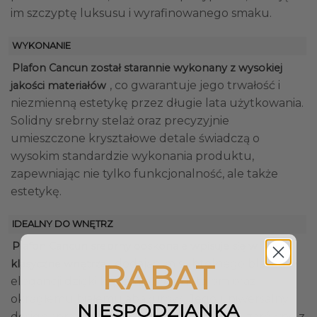
im szczyptę luksusu i wyrafinowanego smaku.
WYKONANIE
Plafon Cancun został starannie wykonany z wysokiej
, co gwarantuje jego trwałość i
jakości materiałów
niezmienną estetykę przez długie lata użytkowania.
Solidny srebrny stelaż oraz precyzyjnie
umieszczone kryształowe detale świadczą o
wysokim standardzie wykonania produktu,
zapewniając nie tylko funkcjonalność, ale także
estetykę.
IDEALNY DO WNĘTRZ
Plafon Cancun srebrny doskonale wpisuje się w
, dodając im subtelnego blasku i
klasyczne wnętrza
RABAT
elegancji dzięki kryształowym detalom oraz
okrągłemu białemu abażurowi. Jego uniwersalny
NIESPODZIANKA
design sprawia, że idealnie komponuje się zarówno z