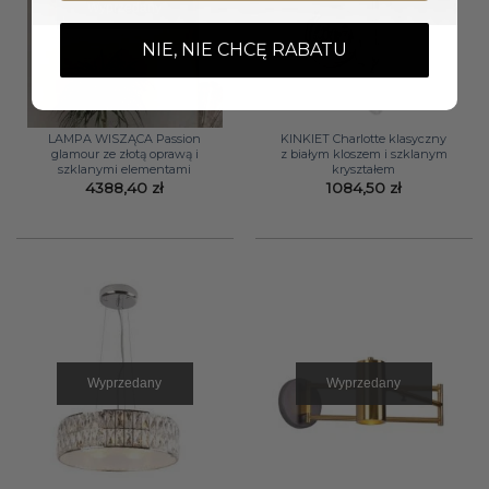
Wyprzedany
NIE, NIE CHCĘ RABATU
LAMPA WISZĄCA Passion
KINKIET Charlotte klasyczny
glamour ze złotą oprawą i
z białym kloszem i szklanym
szklanymi elementami
kryształem
4388,40
zł
1084,50
zł
Wyprzedany
Wyprzedany