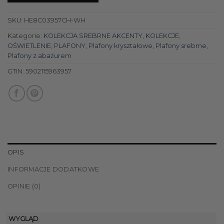
SKU:
HE8C03957CH-WH
Kategorie:
KOLEKCJA SREBRNE AKCENTY
,
KOLEKCJE
,
OŚWIETLENIE
,
PLAFONY
,
Plafony kryształowe
,
Plafony srebrne
,
Plafony z abażurem
GTIN:
5902115963957
OPIS
INFORMACJE DODATKOWE
OPINIE (0)
WYGLĄD