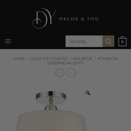
Przewiń
do
zawartości
Szukaj:
0
HOME
/
SKLEP DECOR&YOU
/
KOLEKCJE
/
KOLEKCJA
SREBRNE AKCENTY