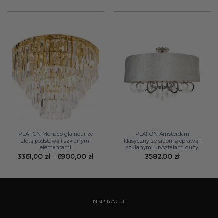
PLAFON Monaco glamour ze
PLAFON Amsterdam
złotą podstawą i szklanymi
klasyczny ze srebrną oprawą i
elementami
szklanymi kryształami duży
Zakres
3361,00
zł
–
6900,00
zł
3582,00
zł
cen:
od
3361,00 zł
do
6900,00 zł
INSPIRACJE