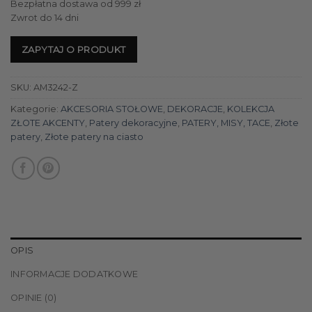
Bezpłatna dostawa od 999 zł
Zwrot do 14 dni
ZAPYTAJ O PRODUKT
SKU:
AM3242-Z
Kategorie:
AKCESORIA STOŁOWE
,
DEKORACJE
,
KOLEKCJA
ZŁOTE AKCENTY
,
Patery dekoracyjne
,
PATERY, MISY, TACE
,
Złote
patery
,
Złote patery na ciasto
OPIS
INFORMACJE DODATKOWE
OPINIE (0)