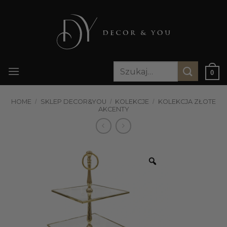
Przewiń
do
zawartości
Szukaj:
0
HOME
/
SKLEP DECOR&YOU
/
KOLEKCJE
/
KOLEKCJA ZŁOTE
AKCENTY