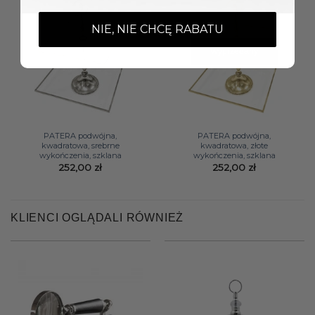
NIE, NIE CHCĘ RABATU
Wyprzedany
PATERA podwójna,
PATERA podwójna,
kwadratowa, srebrne
kwadratowa, złote
wykończenia, szklana
wykończenia, szklana
252,00
zł
252,00
zł
KLIENCI OGLĄDALI RÓWNIEŻ