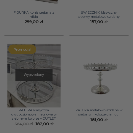
FIGURKA konia srebrna z
ŚWIECZNIK klasyczny
niklu
srebrny metalowo-szklany
299,00
zł
157,00
zł
Promocja!
Wyprzedany
PATERA klasyczna
PATERA metalowo-szklana w
dwupoziomowa metalowa w
srebrnym kolorze glamour
srebrnym kolorze – OUTLET
181,00
zł
Pierwotna
Aktualna
364,00
zł
182,00
zł
cena
cena
wynosiła:
wynosi: