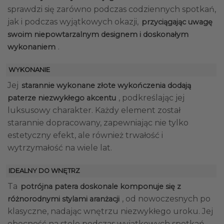
sprawdzi się zarówno podczas codziennych spotkań,
jak i podczas wyjątkowych okazji,
przyciągając uwagę
swoim niepowtarzalnym designem i doskonałym
.
wykonaniem
WYKONANIE
Jej
starannie wykonane złote wykończenia dodają
, podkreślając jej
paterze niezwykłego akcentu
luksusowy charakter. Każdy element został
starannie dopracowany, zapewniając nie tylko
estetyczny efekt, ale również trwałość i
wytrzymałość na wiele lat.
IDEALNY DO WNĘTRZ
Ta
potrójna patera doskonale komponuje się z
, od nowoczesnych po
różnorodnymi stylami aranżacji
klasyczne, nadając wnętrzu niezwykłego uroku. Jej
obecność na stole podczas wyjątkowych spotkań,