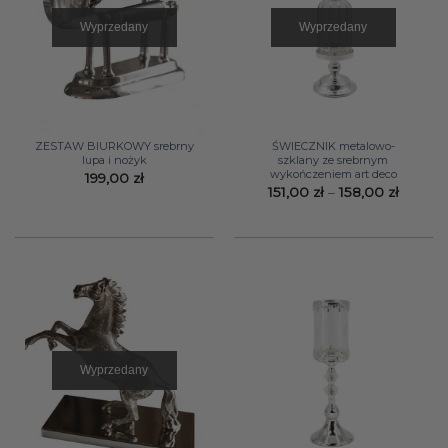
Wyprzedany
Wyprzedany
ZESTAW BIURKOWY srebrny
ŚWIECZNIK metalowo-
lupa i nożyk
szklany ze srebrnym
wykończeniem art deco
199,00
zł
Zakres
151,00
zł
–
158,00
zł
cen:
od
151,00 z
do
158,00 
Wyprzedany