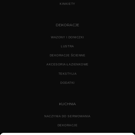
KINKIETY
DEKORACJE
WAZONY I DONICZKI
LUSTRA
DEKORACJE ŚCIENNE
AKCESORIA ŁAZIENKOWE
TEKSTYLIA
DODATKI
KUCHNIA
NACZYNIA DO SERWOWANIA
DEKORACJE
WYPOSAŻENIE