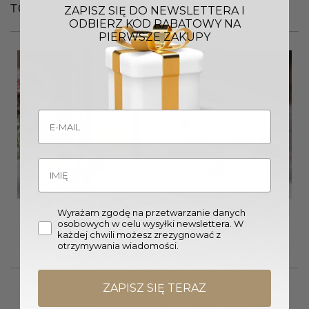
TO MOŻE CI SIĘ SPODOBAĆ…
ZAPISZ SIĘ DO NEWSLETTERA I
ODBIERZ KOD RABATOWY NA
PIERWSZE ZAKUPY
PATERA podwójna, okrągła,
PATERA podwójna, okrągła,
Wyrażam zgodę na przetwarzanie danych
srebrne wykończenia,
złote wykończenia, szklana
osobowych w celu wysyłki newslettera. W
szklana
299,00
zł
każdej chwili możesz zrezygnować z
299,00
zł
otrzymywania wiadomości.
ZAPISZ SIĘ TERAZ