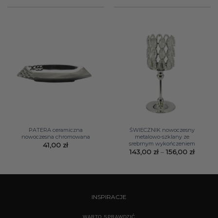
364,00 zł.
182,00 zł.
PATERA ceramiczna
ŚWIECZNIK nowoczesny
nowoczesna chromowana
metalowo-szklany ze
srebrnym wykończeniem
41,00
zł
Zakres
143,00
zł
–
156,00
zł
cen:
od
143,00 
do
156,00 
INSPIRACJE
WARTO SPRAWDZIĆ