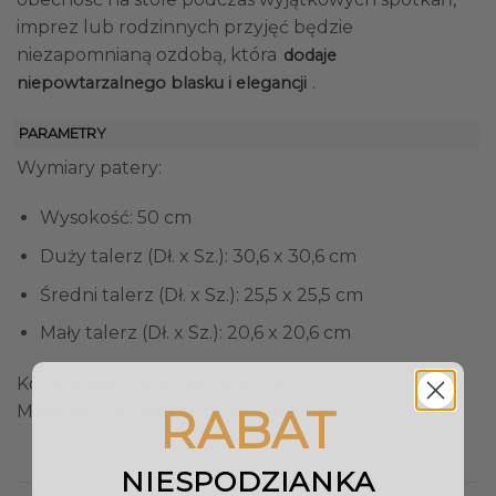
imprez lub rodzinnych przyjęć będzie
niezapomnianą ozdobą, która
dodaje
.
niepowtarzalnego blasku i elegancji
PARAMETRY
Wymiary patery:
Wysokość: 50 cm
Duży talerz (Dł. x Sz.): 30,6 x 30,6 cm
Średni talerz (Dł. x Sz.): 25,5 x 25,5 cm
Mały talerz (Dł. x Sz.): 20,6 x 20,6 cm
Kolor patery: Złoty, Bezbarwny
RABAT
Materiał: Stal nierdzewna, Szkło
NIESPODZIANKA