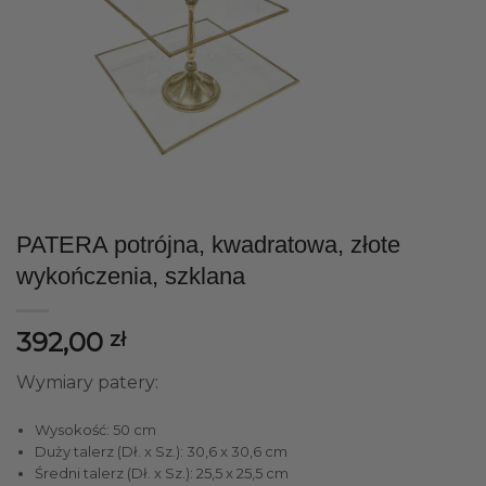
PATERA potrójna, kwadratowa, złote
wykończenia, szklana
392,00
zł
Wymiary patery:
Wysokość: 50 cm
Duży talerz (Dł. x Sz.): 30,6 x 30,6 cm
Średni talerz (Dł. x Sz.): 25,5 x 25,5 cm